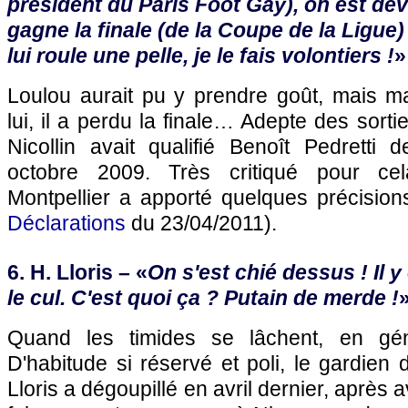
président du
Paris
Foot Gay), on est dev
gagne la finale (de la Coupe de la Ligue) 
lui roule une pelle, je le fais volontiers !
»
Loulou aurait pu y prendre goût, mais 
lui, il a perdu la finale… Adepte des sort
Nicollin avait qualifié Benoît Pedretti 
octobre 2009. Très critiqué pour cel
Montpellier
a apporté quelques précision
Déclarations
du 23/04/2011).
6. H. Lloris – «
On s'est chié dessus ! Il y
le cul. C'est quoi ça ? Putain de merde !
Quand les timides se lâchent, en gén
D'habitude si réservé et poli, le gardien
Lloris a dégoupillé en avril dernier, après 