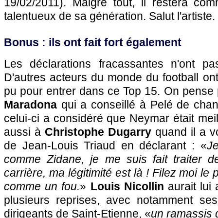
19/02/2011). Malgré tout, il restera com
talentueux de sa génération. Salut l'artiste.
Bonus : ils ont fait fort également
Les déclarations fracassantes n'ont 
D'autres acteurs du monde du football ont f
pu pour entrer dans ce Top 15. On pense
Maradona
qui a conseillé à Pelé de chan
celui-ci a considéré que Neymar était mei
aussi à
Christophe
Dugarry
quand il a v
de Jean-Louis Triaud en déclarant : «
Je
comme Zidane, je me suis fait traiter 
carrière, ma légitimité est là !
Filez moi le 
comme un fou.
»
Louis Nicollin
aurait lui
plusieurs reprises, avec notamment ses
dirigeants de Saint-Etienne, «
un ramassis 