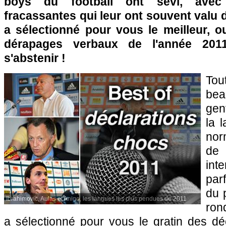
boys du football ont sévi, avec 
fracassantes qui leur ont souvent valu 
a sélectionné pour vous le meilleur, ou
dérapages verbaux de l'année 201
s'abstenir !
Tou
beau
gen
la 
nor
de
int
par
du 
Ibrahimovic, Aulas et Anigo, les langues les plus pendues de 2011
ron
a sélectionné pour vous le gratin des dé