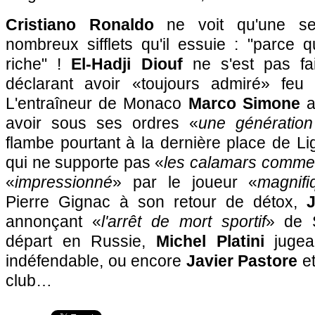
Cristiano Ronaldo
ne voit qu'une se
nombreux sifflets qu'il essuie : "parce q
riche" !
El-Hadji Diouf
ne s'est pas fa
déclarant avoir «toujours admiré» fe
L'entraîneur de
Monaco
Marco Simone
a
avoir sous ses ordres «
une génération
flambe pourtant à la dernière place de L
qui ne supporte pas «
les calamars comm
«
impressionné
» par le joueur «
magnifi
Pierre Gignac à son retour de détox,
annonçant «
l'arrêt de mort sportif
» de 
départ en Russie,
Michel Platini
jugea
indéfendable, ou encore
Javier Pastore
et
club…