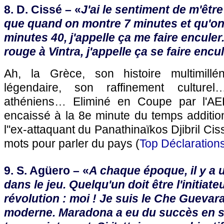
8. D. Cissé – «
J'ai le sentiment de m'être
que quand on montre 7 minutes et qu'on
minutes 40, j'appelle ça me faire encule
rouge à Vintra, j'appelle ça se faire encu
Ah, la Grèce, son histoire multimilléna
légendaire, son raffinement cultur
athéniens… Eliminé en Coupe par l'AE
encaissé à la 8e minute du temps additio
l''ex-attaquant du Panathinaïkos Djibril C
mots pour parler du pays (
Top Déclaration
9. S. Agüero – «
A chaque époque, il y a 
dans le jeu. Quelqu'un doit être l'initiate
révolution : moi ! Je suis le Che Guevara
moderne. Maradona a eu du succès en 