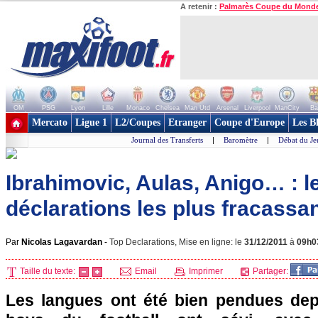
A retenir :
Palmarès Coupe du Mond
OM
PSG
Lyon
Lille
Monaco
Chelsea
Man Utd
Arsenal
Liverpool
ManCity
Ba
+ de clubs
Mercato
Ligue 1
L2/Coupes
Etranger
Coupe d'Europe
Les B
Journal des Transferts
|
Baromètre
|
Débat du Je
Ibrahimovic, Aulas, Anigo… : l
déclarations les plus fracassa
Par
Nicolas Lagavardan
-
Top Declarations, Mise en ligne: le
31/12/2011
à
09h0
Taille du texte:
Email
Imprimer
Partager:
Les langues ont été bien pendues dep