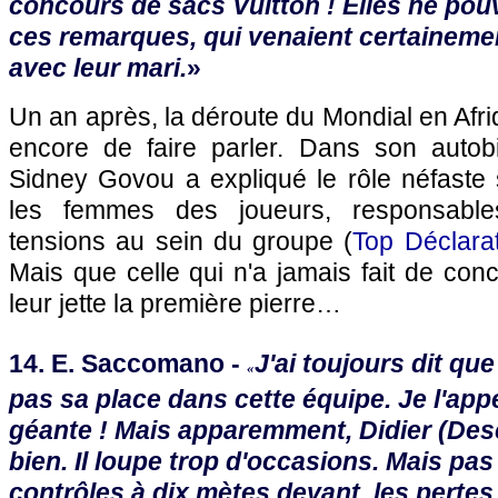
concours de sacs Vuitton ! Elles ne pou
ces remarques, qui venaient certaineme
avec leur mari.
»
Un an après, la déroute du Mondial en Afri
encore de faire parler. Dans son autobio
Sidney Govou a expliqué le rôle néfaste s
les femmes des joueurs, responsable
tensions au sein du groupe (
Top Déclara
Mais que celle qui n'a jamais fait de con
leur jette la première pierre…
14. E. Saccomano -
J'ai toujours dit qu
«
pas sa place dans cette équipe. Je l'app
géante ! Mais apparemment, Didier (Des
bien. Il loupe trop d'occasions. Mais pas
contrôles à dix mètes devant, les pertes