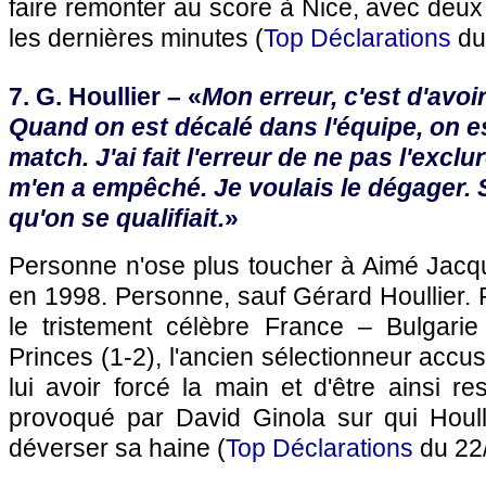
faire remonter au score à
Nice
, avec deux
les dernières minutes (
Top Déclarations
du
7. G. Houllier – «
Mon erreur, c'est d'avoir
Quand on est décalé dans l'équipe, on e
match. J'ai fait l'erreur de ne pas l'excl
m'en a empêché. Je voulais le dégager. S
qu'on se qualifiait.
»
Personne n'ose plus toucher à Aimé Jacqu
en 1998. Personne, sauf Gérard Houllier.
le tristement célèbre France – Bulgari
Princes (1-2), l'ancien sélectionneur acc
lui avoir forcé la main et d'être ainsi 
provoqué par David Ginola sur qui Houlli
déverser sa haine (
Top Déclarations
du 22