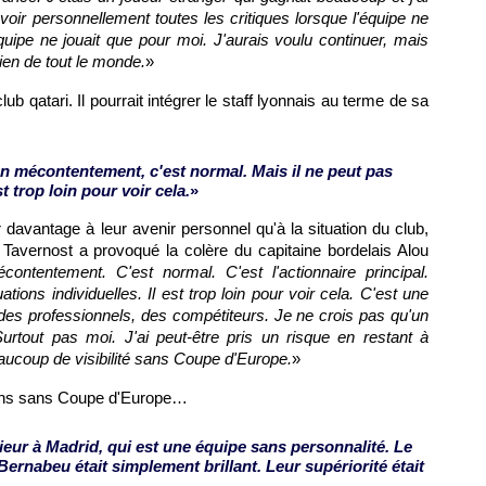
oir personnellement toutes les critiques lorsque l'équipe ne
équipe ne jouait que pour moi. J'aurais voulu continuer, mais
ien de tout le monde.
»
lub qatari. Il pourrait intégrer le staff lyonnais au terme de sa
n mécontentement, c'est normal. Mais il ne peut pas
st trop loin pour voir cela.
»
davantage à leur avenir personnel qu'à la situation du club,
 Tavernost a provoqué la colère du capitaine bordelais Alou
ntentement. C'est normal. C'est l'actionnaire principal.
ations individuelles. Il est trop loin pour voir cela. C'est une
s professionnels, des compétiteurs. Je ne crois pas qu'un
Surtout pas moi. J'ai peut-être pris un risque en restant à
aucoup de visibilité sans Coupe d'Europe.
»
sons sans Coupe d'Europe…
ieur à Madrid, qui est une équipe sans personnalité. Le
Bernabeu était simplement brillant. Leur supériorité était