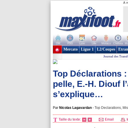
A r
OM
PSG
Lyon
Lille
Monaco
Chelsea
Ma
+ de clubs
Mercato
Ligue 1
L2/Coupes
Etran
Journal des Transf
Top Déclarations 
pelle, E.-H. Diouf
s’explique…
Par
Nicolas Lagavardan
-
Top Declarations, Mis
Taille du texte:
Email
I