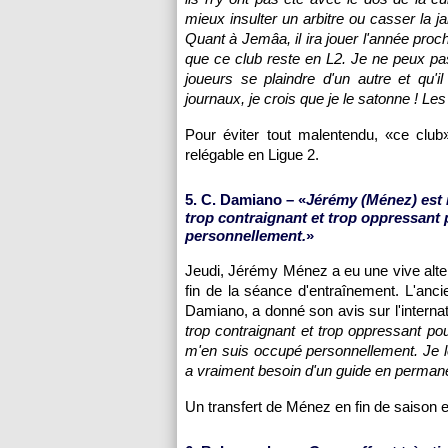
mieux insulter un arbitre ou casser la 
Quant à Jemâa, il ira jouer l'année pro
que ce club reste en L2. Je ne peux pas
joueurs se plaindre d'un autre et qu'il
journaux, je crois que je le satonne ! Le
Pour éviter tout malentendu, «ce clu
relégable en Ligue 2.
5. C. Damiano – «
Jérémy (Ménez) est 
trop contraignant et trop oppressant 
personnellement.
»
Jeudi, Jérémy Ménez a eu une vive alter
fin de la séance d'entraînement. L'anci
Damiano, a donné son avis sur l'internat
trop contraignant et trop oppressant p
m'en suis occupé personnellement. Je le 
a vraiment besoin d'un guide en perman
Un transfert de Ménez en fin de saison e