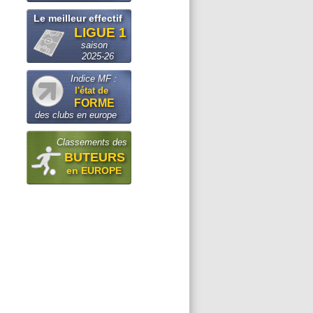
Le meilleur effectif
LIGUE 1
saison
2025-26
Indice MF :
l'état de
FORME
des clubs en europe
Classements des
BUTEURS
en EUROPE