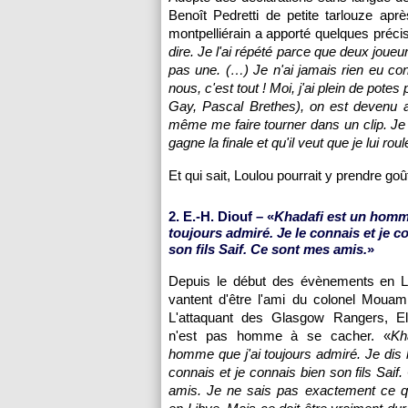
Benoît Pedretti de petite tarlouze ap
montpelliérain a apporté quelques précis
dire. Je l'ai répété parce que deux joueu
pas une. (…) Je n'ai jamais rien eu con
nous, c'est tout ! Moi, j'ai plein de potes
Gay, Pascal Brethes), on est devenu ami
même me faire tourner dans un clip. Je l'
gagne la finale et qu'il veut que je lui roul
Et qui sait, Loulou pourrait y prendre goû
2. E.-H. Diouf – «
Khadafi est un homme
toujours admiré. Je le connais et je c
son fils Saif. Ce sont mes amis.
»
Depuis le début des évènements en L
vantent d'être l'ami du colonel Mouam
L'attaquant des Glasgow Rangers, El-
n'est pas homme à se cacher. «
Kh
homme que j'ai toujours admiré. Je dis la
connais et je connais bien son fils Saif
amis. Je ne sais pas exactement ce qu