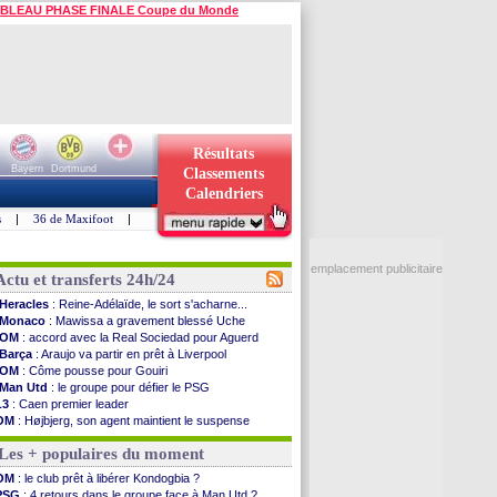
BLEAU PHASE FINALE Coupe du Monde
Résultats
Bayern
Dortmund
Classements
Calendriers
s
|
36 de Maxifoot
|
emplacement publicitaire
Actu et transferts 24h/24
Heracles
: Reine-Adélaïde, le sort s'acharne...
Monaco
: Mawissa a gravement blessé Uche
OM
: accord avec la Real Sociedad pour Aguerd
Barça
: Araujo va partir en prêt à Liverpool
OM
: Côme pousse pour Gouiri
Man Utd
: le groupe pour défier le PSG
L3
: Caen premier leader
OM
: Højbjerg, son agent maintient le suspense
OM
: Gouiri évoque son avenir
Les + populaires du moment
Leipzig
: le transfert d'Asllani tombe à l'eau
L3
: 1ère utilisation du Football Video Support
OM
: le club prêt à libérer Kondogbia ?
OM
: Benatia envoie une pique à Longoria
PSG
: 4 retours dans le groupe face à Man Utd ?