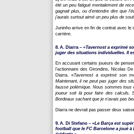
été un peu fatigué mentalement de recev
gagnait plus, ou d'entendre dire que l'
j'aurais surtout aimé un peu plus de sout
Juninho arrive en fin de contrat avec le c
carrière.
8. A. Diarra – «
Tavernost a exprimé so
juger des situations individuelles. Il e
En accusant certains joueurs de penser 
l'actionnaire des Girondins, Nicolas De
Diarra. «
Tavernost a exprimé son méco
Maintenant, il ne peut pas juger des situ
fausse polémique. Nous sommes tous de
joueur soit là pour faire des calculs. 
Bordeaux
sachant que je n'avais pas be
Diarra ne devrait pas passer deux sai
9. A. Di Stefano – «
Le Barça est supér
football que le FC Barcelone a joué à 
évidente.
»