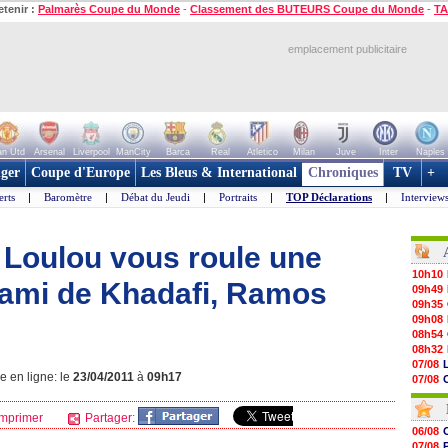
etenir :
Palmarès Coupe du Monde
-
Classement des BUTEURS Coupe du Monde
-
TA
emplacement publicitaire
n Utd
Arsenal
Liverpool
ManCity
Barca
Real
Atletico
Milan
Juve
Inter
Naples
ger
Coupe d'Europe
Les Bleus & International
Chroniques
TV
+
erts
|
Baromètre
|
Débat du Jeudi
|
Portraits
|
TOP Déclarations
|
Interview
: Loulou vous roule une
10h10
 l’ami de Khadafi, Ramos
09h49
09h35
09h08
08h54
08h32
07/08
e en ligne: le
23/04/2011
à
09h17
07/08
07/08
07/08
mprimer
Partager:
07/08
06/08
07/08
07/08