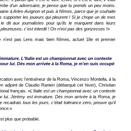
jambe d'un adversaire, je pense que tu prends un peu moins.
chaine à Arles-Avignon et puis à Nîmes, parce que je souhaite
 supporter les joueurs qui pleurent ! Si je chope un de mes
 le dit aux journalistes pour qu'ils le marquent dans leurs
s pleureuses, c'est interdit ! On n'est pas des gonzesses !
»
b» n'est pas
Lens
mais bien Nîmes, actuel 18e et premier
immature. L'Italie est un championnat avec un contexte
pour lui. Dès mon arrivée à la Roma, je m'en suis occupé
cation avec l'entraîneur de la Roma, Vincenzo Montella, à la
en adjoint de Claudio Ranieri (débarqué cet hiver), Christian
ional français. «
L'Italie est un championnat avec un contexte
our lui. Jérémy est immature. Dès mon arrivée à la Roma, je
recadrais tous les jours, c'était tolérance zéro, preuve qu'il
ence.
»
st plus que probable.