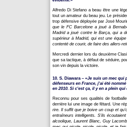
Alfredo Di Stefano a beau être une lég
tout un amateur du beau jeu. Le présiden
trop défensive déployée par José Mourin
que le FC Barcelone a joué à Bernabeu 
Madrid a joué contre le Barça, qui a d
supérieur à Madrid, qui est une équipe
contenté de courir, de faire des allers-re
Mercredi dernier lors du deuxième Clasi
que sa tactique, à défaut de séduire, pou
son vin depuis la victoire.
10. S. Diawara – «
Je suis un mec qui pi
défenseurs en France, j'ai été nommé
en 2010. Si c'est ça, il y en a plein qui
Reconnu pour ses qualités de football
derrière lui une image de fêtard. Une rép
rire. Il suffit que je boive un coup et q
entraîneurs intelligents. S'ils écoutaien
alcoolique, Laurent Blanc, Guy Lacomb
mec qui picole, picole, picole, et je f