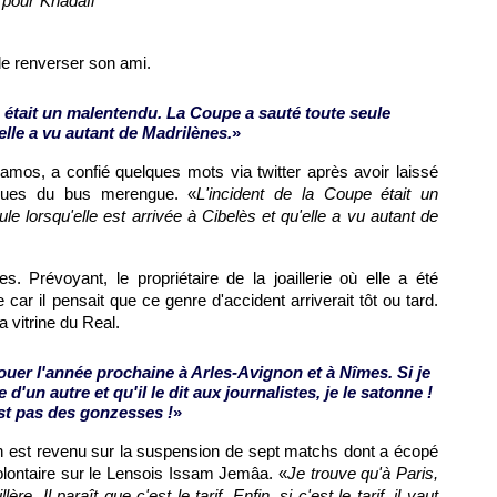
 pour Khadafi
 de renverser son ami.
 était un malentendu. La Coupe a sauté toute seule
'elle a vu autant de Madrilènes.
»
mos, a confié quelques mots via twitter après avoir laissé
oues du bus merengue. «
L'incident de la Coupe était un
e lorsqu'elle est arrivée à Cibelès et qu'elle a vu autant de
Prévoyant, le propriétaire de la joaillerie où elle a été
e car il pensait que ce genre d'accident arriverait tôt ou tard.
a vitrine du Real.
jouer l'année prochaine à Arles-Avignon et à Nîmes. Si je
'un autre et qu'il le dit aux journalistes, je le satonne !
est pas des gonzesses !
»
lin est revenu sur la suspension de sept matchs dont a écopé
lontaire sur le Lensois Issam Jemâa. «
Je trouve qu'à
Paris
,
re. Il paraît que c'est le tarif. Enfin, si c'est le tarif, il vaut