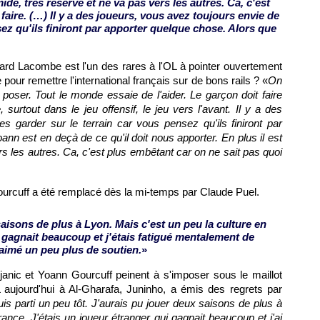
ide, très réservé et ne va pas vers les autres. Ca, c'est
faire. (…) Il y a des joueurs, vous avez toujours envie de
sez qu'ils finiront par apporter quelque chose. Alors que
nard Lacombe est l'un des rares à
l'OL
à pointer ouvertement
 pour remettre l'international français sur de bons rails ? «
On
a poser. Tout le monde essaie de l'aider. Le garçon doit faire
 surtout dans le jeu offensif, le jeu vers l'avant. Il y a des
s garder sur le terrain car vous pensez qu'ils finiront par
ann est en deçà de ce qu'il doit nous apporter. En plus il est
rs les autres. Ca, c'est plus embêtant car on ne sait pas quoi
ourcuff a été remplacé dès la mi-temps par Claude Puel.
saisons de plus à
Lyon
. Mais c'est un peu la culture en
i gagnait beaucoup et j'étais fatigué mentalement de
s aimé un peu plus de soutien.
»
anic et Yoann Gourcuff peinent à s'imposer sous le maillot
aujourd'hui à Al-Gharafa, Juninho, a émis des regrets par
uis parti un peu tôt. J'aurais pu jouer deux saisons de plus à
rance. J'étais un joueur étranger qui gagnait beaucoup et j'ai