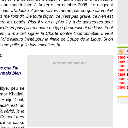
rès un match face à
Auxerre
en octobre 2009. Le dirigeant
ions. «
Tarlouze ? Je ne savais même pas ce que ça voulait
rs me l'ont dit. De toute façon, ce n'est pas grave, ce n'en est
tre les pédés. Plus il y en a, plus il y a de gonzesses pour
 pédé. Et puis j'ai rencontré ce type (le président du
Paris
Foot
, il m'a fait signer la Charte contre l'homophobie. Il veut
ai d'ailleurs invité pour la finale de Coupe de la Ligue. Si on
e une pelle, je le fais volontiers !
»
t.
05/08
05/08
emplacement publicitaire
02/08
 que j'ai
02/08
onnais bien
01/08
05/08
03/08
ibye, peu se
05/08
03/08
mar Khadafi.
03/08
Hadji Diouf,
adafi est un
 vérité, je le
. Ce sont mes
'il se passe