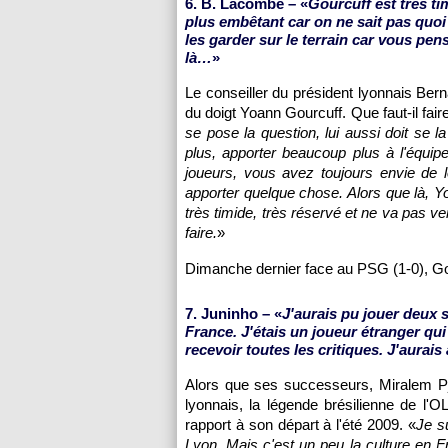
6. B. Lacombe – «
Gourcuff est très tim
plus embêtant car on ne sait pas quoi 
les garder sur le terrain car vous pen
là…
»
Le conseiller du président lyonnais Ber
du doigt Yoann Gourcuff. Que faut-il faire
se pose la question, lui aussi doit se l
plus, apporter beaucoup plus à l'équipe,
joueurs, vous avez toujours envie de le
apporter quelque chose. Alors que là, Yo
très timide, très réservé et ne va pas ve
faire.
»
Dimanche dernier face au
PSG
(1-0), G
7. Juninho – «
J'aurais pu jouer deux 
France. J'étais un joueur étranger qu
recevoir toutes les critiques. J'aurai
Alors que ses successeurs, Miralem Pj
lyonnais, la légende brésilienne de
l'OL
rapport à son départ à l'été 2009. «
Je s
Lyon
. Mais c'est un peu la culture en F