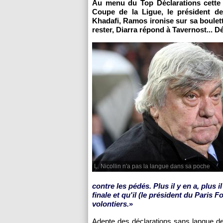
Au menu du Top Déclarations cette se
Coupe de la Ligue, le président 
Khadafi, Ramos ironise sur sa boulett
rester, Diarra répond à Tavernost... 
L. Nicollin n'a pas la langue dans sa poche
contre les pédés. Plus il y en a, plus 
finale et qu'il (le président du
Paris
Foo
volontiers.
»
Adepte des déclarations sans langue de