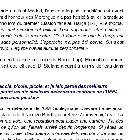
ende du Real Madrid, l'ancien attaquant madrilène est avant
t d'honneur des Merengue n'a pas hésité à tailler la tactique
ho lors du premier Clasico face au Barça (1-1). «
Le football
était simplement brillant. Leur supériorité était évidente.
ominé toute la rencontre. C'est donc clair que le Barça est
 sans personnalité. L'approche n'a pas été bonne. On s'est
tours. L'équipe n'avait aucune personnalité.
»
co en finale de la Coupe du Roi (1-0 ap), Mourinho a prouvé
vait être efficace. Di Stefano a quant à lui mis de l'eau dans
cole, picole, picole, et je fais partie des meilleurs
 parmi les dix meilleurs défenseurs centraux de l'UEFA
 devraient picoler.
»
eur, le défenseur de
l'OM
Souleymane Diawara traîne aussi
utation dont l'ancien Bordelais préfère s'amuser. «
Ça me fait
u'on me voie. Une réputation peut niquer une carrière. J'ai des
t ce qu'on dit, j'aurais arrêté depuis longtemps. Si j'étais un
e ou Didier Deschamps m'auraient-ils recruté ? Je suis un
ais partie des meilleurs défenseurs en France, j'ai été nommé