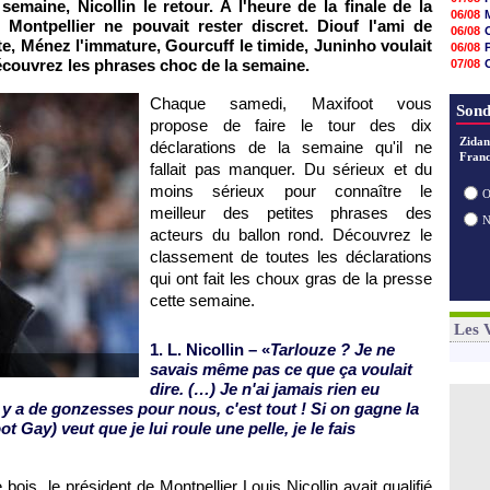
maine, Nicollin le retour. A l'heure de la finale de la
07/08
V
06/08
de
Montpellier
ne pouvait rester discret. Diouf l'ami de
07/08
06/08
07/08
e, Ménez l'immature, Gourcuff le timide, Juninho voulait
06/08
07/08
Découvrez les phrases choc de la semaine.
07/08
07/08
06/08
07/08
06/08
Chaque samedi, Maxifoot vous
07/08
Sond
07/08
propose de faire le tour des dix
07/08
Zidan
déclarations de la semaine qu'il ne
07/08
Franc
fallait pas manquer. Du sérieux et du
07/08
07/08
moins sérieux pour connaître le
O
meilleur des petites phrases des
acteurs du ballon rond. Découvrez le
classement de toutes les déclarations
qui ont fait les choux gras de la presse
cette semaine.
Les 
1. L. Nicollin – «
Tarlouze ? Je ne
savais même pas ce que ça voulait
dire. (…) Je n'ai jamais rien eu
il y a de gonzesses pour nous, c'est tout ! Si on gagne la
t Gay) veut que je lui roule une pelle, je le fais
 bois, le président de
Montpellier
Louis Nicollin avait qualifié