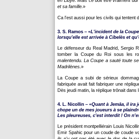
en Libye. Mais ce doit être vraiment dur
et sa famille.
»
Ca l'est aussi pour les civils qui tentent
3. S. Ramos – «
L'incident de la Coupe
lorsqu'elle est arrivée à Cibelès et qu
Le défenseur du Real Madrid, Sergio Ra
tomber la Coupe du Roi sous les r
malentendu. La Coupe a sauté toute seul
Madrilènes.
»
La Coupe a subi de sérieux dommages. 
fabriquée avait fait fabriquer une répliqu
Dès jeudi matin, la réplique trônait dans l
4. L. Nicollin – «
Quant à Jemâa, il ira 
chope un de mes joueurs à se plaindre d
Les pleureuses, c'est interdit ! On n'
Le président montpelliérain Louis Nicol
Emir Spahic pour un coude de coude vo
ils n'y ont pas été avec le dos de la cuillè