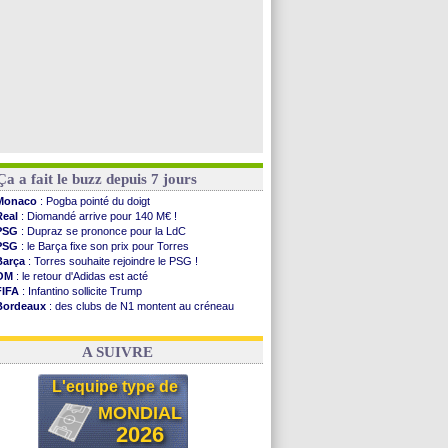
Ça a fait le buzz depuis 7 jours
Monaco
: Pogba pointé du doigt
Real
: Diomandé arrive pour 140 M€ !
PSG
: Dupraz se prononce pour la LdC
PSG
: le Barça fixe son prix pour Torres
Barça
: Torres souhaite rejoindre le PSG !
OM
: le retour d'Adidas est acté
FIFA
: Infantino sollicite Trump
Bordeaux
: des clubs de N1 montent au créneau
Argentine
: quand Medina recadre... sa mère
Real
: le démenti de Leipzig pour Diomandé
A SUIVRE
L'equipe type de
MONDIAL
2026