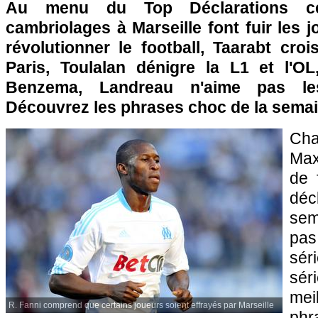
Au menu du Top Déclarations ce
cambriolages à
Marseille
font fuir les 
révolutionner le football, Taarabt croi
Paris
, Toulalan dénigre la L1 et
l'OL
Benzema, Landreau n'aime pas les d
Découvrez les phrases choc de la semai
Ch
Max
de 
dé
sem
pa
sé
sér
mei
R. Fanni comprend que certains joueurs soient effrayés par Marseille
phr