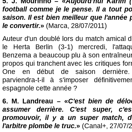
5. J. Mourinho – «
Aujourd'hui Karim 
football comme je le pense. Il a tout p
saison. Il est bien meilleur que l'année 
le convertir.
»
(Marca, 28/07/2011)
Auteur d'un doublé lors du match amical 
le Herta Berlin (3-1) mercredi, l'atta
Benzema a beaucoup plu à son entraîneu
propos qui tranchent avec les critiques fo
One en début de saison dernière. 
parviendra-t-il à s'imposer définitivem
espagnole cette année ?
6. M. Landreau – «
C'est bien de déloc
assumer derrière. C'est super, c'e
promouvoir, il y a un super match, d
l'arbitre plombe le truc.
»
(Canal+, 27/07/