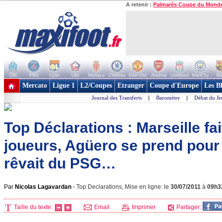
A retenir :
Palmarès Coupe du Mond
OM
PSG
Lyon
Lille
Monaco
Chelsea
Man Utd
Arsenal
Liverpool
ManCity
Ba
+ de clubs
Mercato
Ligue 1
L2/Coupes
Etranger
Coupe d'Europe
Les B
Journal des Transferts
|
Baromètre
|
Débat du Je
Top Déclarations : Marseille fai
joueurs, Agüero se prend pour 
rêvait du PSG…
Par
Nicolas Lagavardan
-
Top Declarations, Mise en ligne: le
30/07/2011
à
09h3
Taille du texte:
Email
Imprimer
Partager: