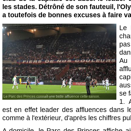
les stades. Détrôné de son fauteuil,
l'Ol
a toutefois de bonnes excuses à faire val
Le
cha
pas
dan
Au
aff
ca
aus
se 
Le Parc des Princes connaît une belle affluence cette saison.
1. 
est en effet leader des affluences dans l
comme à l'extérieur, d'après les chiffres pu
A domicile, le Parc des Princes affiche 