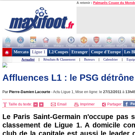
A retenir :
Palmarès Coupe du Mond
OM
PSG
Lyon
Lille
Monaco
Chelsea
Man Utd
Arsenal
Liverpool
ManCity
Ba
+ de clubs
Mercato
Ligue 1
L2/Coupes
Etranger
Coupe d'Europe
Les B
Actualité
|
Résultats & Classement
|
Buteurs
|
Calendrier
|
Equip
Affluences L1 : le PSG détrône
Par
Pierre-Damien Lacourte
-
Actu Ligue 1, Mise en ligne: le
27/12/2011
à
13h4
Taille du texte:
Email
Imprimer
Partager:
Le
Paris
Saint-Germain n'occupe pas s
classement de Ligue 1. A domicile comm
club de la capitale est aussi le leader