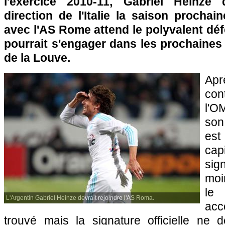
l'exercice 2010-11, Gabriel Heinze 
direction de l'Italie la saison procha
avec l'AS Rome attend le polyvalent déf
pourrait s'engager dans les prochaines
de la Louve.
Apr
con
l'O
son
es
cap
sig
moi
le
L'Argentin Gabriel Heinze devrait rejoindre l'AS Roma.
acc
trouvé mais la signature officielle ne d