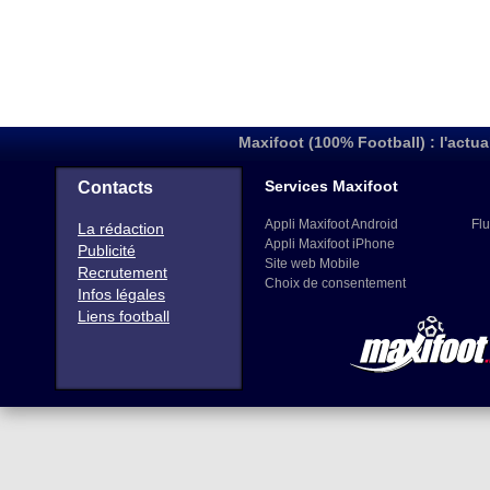
Maxifoot (100% Football) : l'actua
Services Maxifoot
Contacts
Appli Maxifoot Android
Flu
La rédaction
Appli Maxifoot iPhone
Publicité
Site web Mobile
Recrutement
Choix de consentement
Infos légales
Liens football