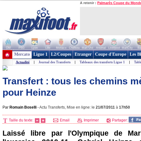
A retenir :
Palmarès Coupe du Mond
OM
PSG
Lyon
Lille
Monaco
Chelsea
Man Utd
Arsenal
Liverpool
ManCity
Ba
+ de clubs
Mercato
Ligue 1
L2/Coupes
Etranger
Coupe d'Europe
Les B
Actualité
|
Journal des Transferts
|
Tableaux des transferts Ligue 1
|
Tabl
Transfert : tous les chemins 
pour Heinze
Par
Romain Boselli
-
Actu Transferts, Mise en ligne: le
21/07/2011
à
17h50
Taille du texte:
Email
Imprimer
Partager:
Laissé libre par
l'Olympique de Mars