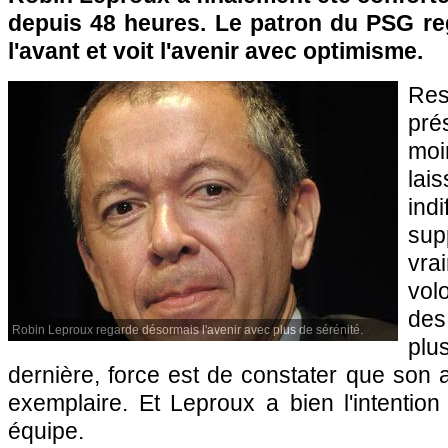
depuis 48 heures. Le patron du
PSG
re
l'avant et voit l'avenir avec optimisme.
Res
pré
moi
la
ind
sup
vra
vol
des
Robin Leproux regarde désormais l'avenir avec plus de sérénité.
plu
dernière, force est de constater que son a
exemplaire. Et Leproux a bien l'intentio
équipe.