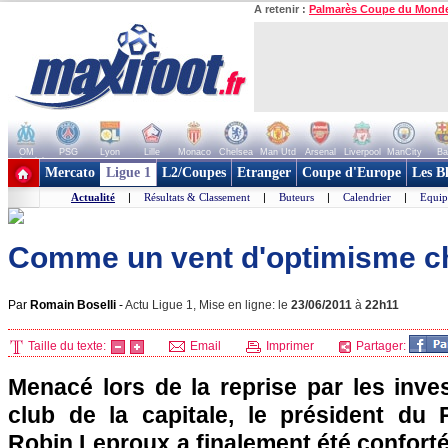
A retenir :
Palmarès Coupe du Mond
OM
PSG
Lyon
Lille
Monaco
Chelsea
Man Utd
Arsenal
Liverpool
ManCity
Ba
+ de clubs
Mercato
Ligue 1
L2/Coupes
Etranger
Coupe d'Europe
Les B
Actualité
|
Résultats & Classement
|
Buteurs
|
Calendrier
|
Equip
Comme un vent d'optimisme c
Par
Romain Boselli
-
Actu Ligue 1, Mise en ligne: le
23/06/2011
à
22h11
Taille du texte:
Email
Imprimer
Partager:
Menacé lors de la reprise par les inve
club de la capitale, le président du
Robin Leproux a finalement été confort