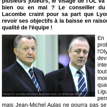
plusieurs joueurs, le visage de
l'OL
va 
bien ou en mal ? Le conseiller du 
Lacombe craint pour sa part que
Lyo
revoir ses objectifs à la baisse en rais
qualité de l'équipe !
En
pro
l'O
dev
int
tou
mo
qua
Lig
Aulas et Lacombe doivent composer avec un déficit de 50 M€
per
mais Jean-Michel Aulas ne pourra pas se l