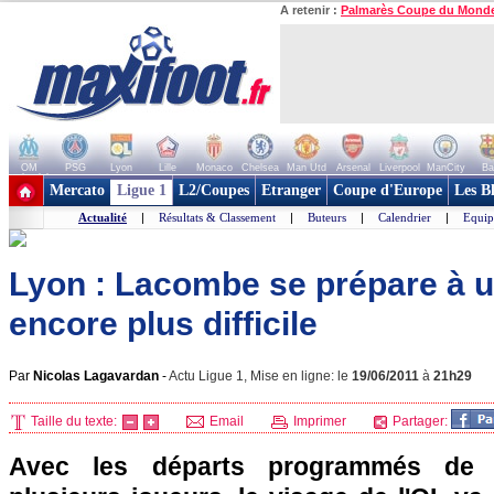
A retenir :
Palmarès Coupe du Mond
OM
PSG
Lyon
Lille
Monaco
Chelsea
Man Utd
Arsenal
Liverpool
ManCity
Ba
+ de clubs
Mercato
Ligue 1
L2/Coupes
Etranger
Coupe d'Europe
Les B
Actualité
|
Résultats & Classement
|
Buteurs
|
Calendrier
|
Equip
Lyon : Lacombe se prépare à 
encore plus difficile
Par
Nicolas Lagavardan
-
Actu Ligue 1, Mise en ligne: le
19/06/2011
à
21h29
Taille du texte:
Email
Imprimer
Partager:
Avec les départs programmés de l