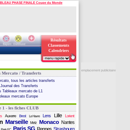
BLEAU PHASE FINALE Coupe du Monde
Résultats
Bayern
Dortmund
Classements
Calendriers
emplacement publicitaire
s Mercato / Transferts
cato, tous les articles transferts
 Journal des Transferts
s Tableaux mercato de L1
bleaux mercato Europe
e 1 - les fiches CLUB
Lille
Lens
s
Auxerre
Lorient
Brest
Le Havre
n
Marseille
Monaco
Nantes
Metz
Paris SG
Rennes
Strasbourg
Paris FC