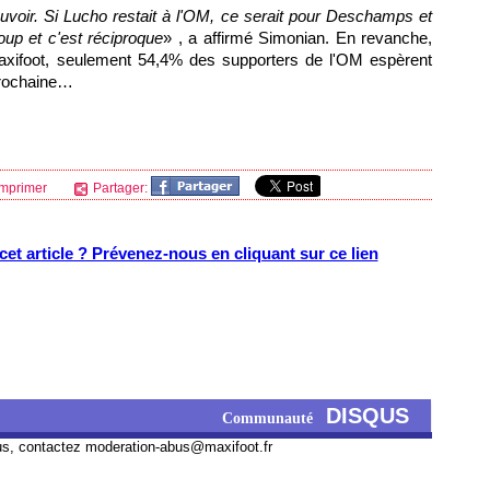
voir. Si Lucho restait à
l'OM
, ce serait pour Deschamps et
oup et c'est réciproque
» , a affirmé Simonian. En revanche,
Maxifoot, seulement 54,4% des supporters de
l'OM
espèrent
prochaine…
mprimer
Partager:
et article ? Prévenez-nous en cliquant sur ce lien
DISQUS
Communauté
us, contactez
moderation-abus@maxifoot.fr