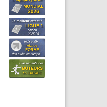
MONDIAL
2026
Le meilleur effectif
LIGUE 1
saison
2025-26
Indice MF :
l'état de
FORME
des clubs en europe
Classements des
BUTEURS
en EUROPE