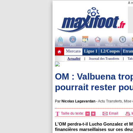
A r
OM
PSG
Lyon
Lille
Monaco
Chelsea
Ma
+ de clubs
Mercato
Ligue 1
L2/Coupes
Etran
Actualité
|
Journal des Transferts
|
Tab
OM : Valbuena trop
pourrait rester p
Par
Nicolas Lagavardan
-
Actu Transferts, Mise 
Taille du texte:
Email
I
L'OM
perdra-t-il Lucho Gonzalez et M
financières marseillaises sur ces deu