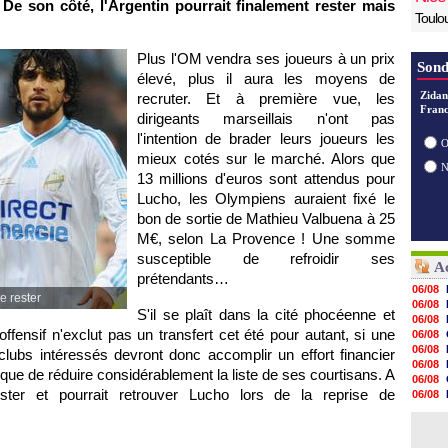
 De son côté, l'Argentin pourrait finalement rester mais
Toulo
Plus
l'OM
vendra ses joueurs à un prix
Sond
élevé, plus il aura les moyens de
Zidan
recruter. Et à première vue, les
Franc
dirigeants marseillais n'ont pas
l'intention de brader leurs joueurs les
O
mieux cotés sur le marché. Alors que
13 millions d'euros sont attendus pour
Lucho, les Olympiens auraient fixé le
bon de sortie de Mathieu Valbuena à 25
M€, selon La Provence ! Une somme
susceptible de refroidir ses
Ac
prétendants…
06/08
e rester
06/08
S'il se plaît dans la cité phocéenne et
06/08
offensif n'exclut pas un transfert cet été pour autant, si une
06/08
06/08
clubs intéressés devront donc accomplir un effort financier
06/08
que de réduire considérablement la liste de ses courtisans. A
06/08
ester et pourrait retrouver Lucho lors de la reprise de
06/08
06/08
06/08
06/08