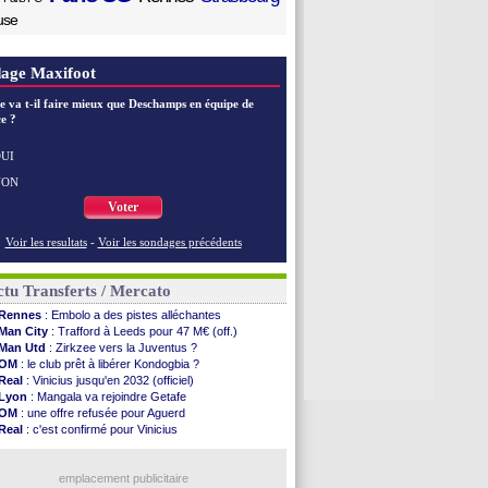
use
age Maxifoot
e va t-il faire mieux que Deschamps en équipe de
e ?
UI
NON
Voter
Voir les resultats
-
Voir les sondages précédents
tu Transferts / Mercato
Rennes
: Embolo a des pistes alléchantes
Man City
: Trafford à Leeds pour 47 M€ (off.)
Man Utd
: Zirkzee vers la Juventus ?
OM
: le club prêt à libérer Kondogbia ?
Real
: Vinicius jusqu'en 2032 (officiel)
Lyon
: Mangala va rejoindre Getafe
OM
: une offre refusée pour Aguerd
Real
: c'est confirmé pour Vinicius
Troyes
: Junior Diaz jusqu'en 2030 (officiel)
PSG
: Akliouche a signé (officiel)
OM
: une offre pour Bulka
emplacement publicitaire