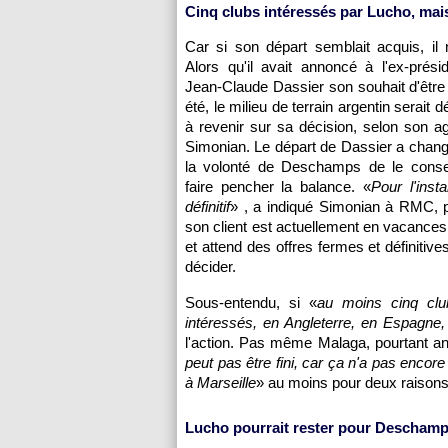
Cinq clubs intéressés par Lucho, ma
Car si son départ semblait acquis, il n
Alors qu'il avait annoncé à l'ex-prés
Jean-Claude Dassier son souhait d'être 
été, le milieu de terrain argentin serait 
à revenir sur sa décision, selon son a
Simonian. Le départ de Dassier a chang
la volonté de Deschamps de le conser
faire pencher la balance. «
Pour l'insta
définitif
» , a indiqué Simonian à RMC, 
son client est actuellement en vacances
et attend des offres fermes et définitiv
décider.
Sous-entendu, si «
au moins cinq clu
intéressés, en Angleterre, en Espagne, 
l'action. Pas même Malaga, pourtant a
peut pas être fini, car ça n'a pas enc
à
Marseille
» au moins pour deux raisons
Lucho pourrait rester pour Deschamps