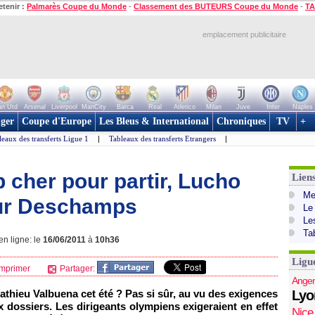
etenir :
Palmarès Coupe du Monde
-
Classement des BUTEURS Coupe du Monde
-
TA
emplacement publicitaire
n Utd
Arsenal
Liverpool
ManCity
Barca
Real
Atletico
Milan
Juve
Inter
Naples
ger
Coupe d'Europe
Les Bleus & International
Chroniques
TV
+
leaux des transferts Ligue 1
|
Tableaux des transferts Etrangers
|
 cher pour partir, Lucho
Lien
Mer
our Deschamps
Le
Le
Ta
en ligne: le
16/06/2011
à
10h36
Ligu
mprimer
Partager:
Anger
athieu Valbuena cet été ? Pas si sûr, au vu des exigences
Lyo
x dossiers. Les dirigeants olympiens exigeraient en effet
Nice