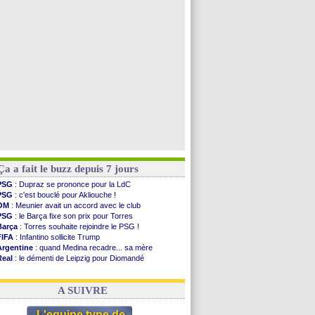
PSG
: contrat signé pour Akliouche
Chelsea
: Palace a fait son offre pour Disasi
PSG
: l'étonnante rumeur Gusto
Bologne
: Dallinga est sur le marché
Voir toutes les brèves
Ça a fait le buzz depuis 7 jours
PSG
: Dupraz se prononce pour la LdC
PSG
: c'est bouclé pour Akliouche !
OM
: Meunier avait un accord avec le club
PSG
: le Barça fixe son prix pour Torres
Barça
: Torres souhaite rejoindre le PSG !
FIFA
: Infantino sollicite Trump
Argentine
: quand Medina recadre... sa mère
Real
: le démenti de Leipzig pour Diomandé
OM
: Paixão attire un 2e club anglais
FIFA
: le conseiller d'Infantino démissionne !
A SUIVRE
L'equipe type de