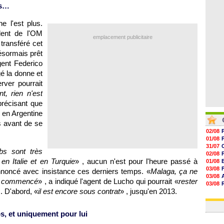
06/08
is…
06/08
06/08
e l'est plus.
06/08
ident de
l'OM
emplacement publicitaire
transféré cet
désormais prêt
gent Federico
é la donne et
ver pourrait
nt, rien n'est
précisant que
 en Argentine
es avant de se
02/08
01/08
31/07
bs sont très
02/08
en Italie et en Turquie
» , aucun n'est pour l'heure passé à
01/08
03/08
nnoncé avec insistance ces derniers temps. «
Malaga, ça ne
03/08
ore commencé
» , a indiqué l'agent de Lucho qui pourrait «
rester
03/08
. D'abord, «
il est encore sous contrat
» , jusqu'en 2013.
03/08
31/07
, et uniquement pour lui