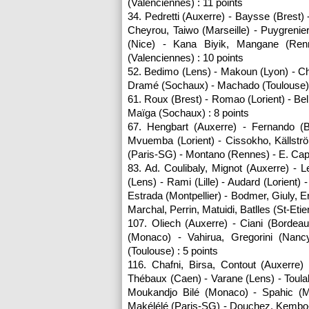
(Valenciennes) : 11 points
34. Pedretti (
Auxerre
) - Baysse (Brest) 
Cheyrou, Taiwo (
Marseille
) - Puygrenier
(
Nice
) - Kana Biyik, Mangane (
Ren
(Valenciennes) : 10 points
52. Bedimo (
Lens
) - Makoun (
Lyon
) - C
Dramé (
Sochaux
) - Machado (
Toulouse
61. Roux (Brest) - Romao (Lorient) - Be
Maïga (
Sochaux
) : 8 points
67. Hengbart (
Auxerre
) - Fernando (
Mvuemba (Lorient) - Cissokho, Källstr
(
Paris
-SG) - Montano (
Rennes
) - E. Ca
83. Ad. Coulibaly, Mignot (
Auxerre
) - 
(
Lens
) - Rami (
Lille
) - Audard (Lorient) -
Estrada (
Montpellier
) - Bodmer, Giuly, E
Marchal, Perrin, Matuidi, Batlles (St-Eti
107. Oliech (
Auxerre
) - Ciani (
Bordea
(
Monaco
) - Vahirua, Gregorini (Nan
(
Toulouse
) : 5 points
116. Chafni, Birsa, Contout (
Auxerre
)
Thébaux (Caen) - Varane (
Lens
) - Toul
Moukandjo Bilé (
Monaco
) - Spahic (
M
Makélélé (
Paris
-SG) - Douchez, Kembo-