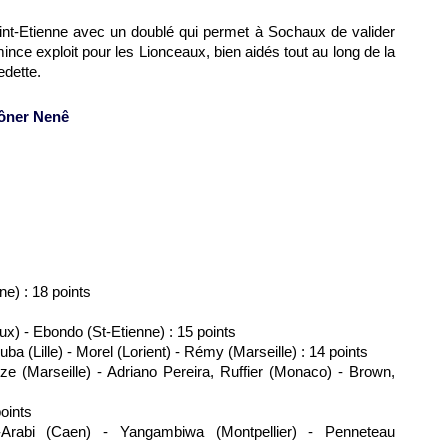
int-Etienne avec un doublé qui permet à
Sochaux
de valider
ince exploit pour les Lionceaux, bien aidés tout au long de la
edette.
rôner Nenê
ne) : 18 points
ux
) - Ebondo (St-Etienne) : 15 points
uba (
Lille
) - Morel (Lorient) - Rémy (
Marseille
) : 14 points
ze (
Marseille
) - Adriano Pereira, Ruffier (
Monaco
) - Brown,
points
-Arabi (Caen) - Yangambiwa (
Montpellier
) - Penneteau