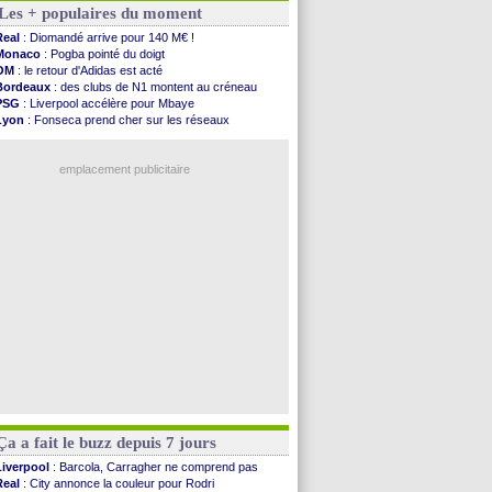
Les + populaires du moment
Real
: Rodri, la piste Barça se confirme
PSG
: Akliouche arrive ce jeudi à Paris !
Real
: Diomandé arrive pour 140 M€ !
Médias
: la Liga quitte beIN Sports !
Monaco
: Pogba pointé du doigt
PSG
: pas d'inquiétude pour Rafael Pol
OM
: le retour d'Adidas est acté
Real
: ça se complique pour Rodri !
Bordeaux
: des clubs de N1 montent au créneau
Barça
: Ferran Torres donne son feu vert au ...
PSG
: Liverpool accélère pour Mbaye
FIFA
: des excuses après le projet
Lyon
: Fonseca prend cher sur les réseaux
Abha
: c'est fait pour Fekir (officiel)
Trabzonspor
: une annonce pour Salah !
Real
: réponse imminente de Vinicius
Real
: une nouvelle offre pour Vinicius
Arsenal
: Nørgaard transféré à Everton (off.)
emplacement publicitaire
Al-Ahli
: Deschamps a discuté !
PSG
: Luis Enrique satisfait malgré tout
Monaco
: Pogba pointé du doigt
Rennes
: Zabiri n'est pas fan de la L1
Rennes
: une offre de Fulham pour Aït Boudlal
Voir les brèves précédentes
Ça a fait le buzz depuis 7 jours
Liverpool
: Barcola, Carragher ne comprend pas
Real
: City annonce la couleur pour Rodri