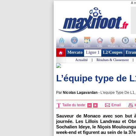
A r
OM
PSG
Lyon
Lille
Monaco
Chelsea
Ma
+ de clubs
Mercato
Ligue 1
L2/Coupes
Etran
Actualité
|
Résultats & Classement
|
L’équipe type de 
Par
Nicolas Lagavardan
-
L'equipe Type De L1, 
Taille du texte:
Email
I
Sauveur de
Monaco
avec son but
journée. Les Lillois Landreau et Obr
Sochalien Ideye, le Niçois Mouloungu
week-end et figurent au sein de la 37e