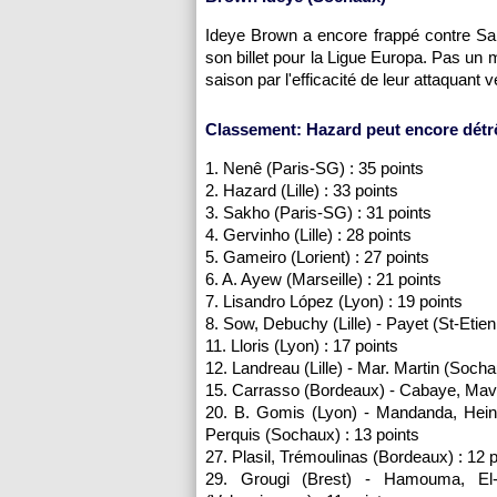
Ideye Brown a encore frappé contre Sa
son billet pour la Ligue Europa. Pas un m
saison par l'efficacité de leur attaquant v
Classement: Hazard peut encore dét
1. Nenê (
Paris
-SG) : 35 points
2. Hazard (
Lille
) : 33 points
3. Sakho (
Paris
-SG) : 31 points
4. Gervinho (
Lille
) : 28 points
5. Gameiro (Lorient) : 27 points
6. A. Ayew (
Marseille
) : 21 points
7. Lisandro López (
Lyon
) : 19 points
8. Sow, Debuchy (
Lille
) - Payet (St-Etien
11. Lloris (
Lyon
) : 17 points
12. Landreau (
Lille
) - Mar. Martin (
Socha
15. Carrasso (
Bordeaux
) - Cabaye, Mav
20. B. Gomis (
Lyon
) - Mandanda, Hein
Perquis (
Sochaux
) : 13 points
27. Plasil, Trémoulinas (
Bordeaux
) : 12 
29. Grougi (Brest) - Hamouma, El