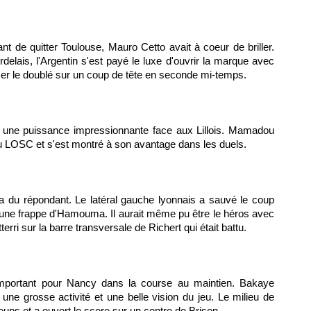
nt de quitter
Toulouse
, Mauro Cetto avait à coeur de briller.
lais, l'Argentin s'est payé le luxe d'ouvrir la marque avec
liser le doublé sur un coup de tête en seconde mi-temps.
é une puissance impressionnante face aux Lillois. Mamadou
du
LOSC
et s'est montré à son avantage dans les duels.
 a du répondant. Le latéral gauche lyonnais a sauvé le coup
 une frappe d'Hamouma. Il aurait même pu être le héros avec
rri sur la barre transversale de Richert qui était battu.
important pour Nancy dans la course au maintien. Bakaye
ne grosse activité et une belle vision du jeu. Le milieu de
coups et a ouvert le score sur un centre de Brison.