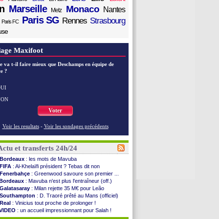
n
Marseille
Monaco
Nantes
Metz
Paris SG
Rennes
Strasbourg
Paris FC
use
age Maxifoot
e va t-il faire mieux que Deschamps en équipe de
e ?
UI
NON
Voter
Voir les resultats
-
Voir les sondages précédents
Actu et transferts 24h/24
Bordeaux
: les mots de Mavuba
FIFA
: Al-Khelaïfi président ? Tebas dit non
Fenerbahçe
: Greenwood savoure son premier ...
Bordeaux
: Mavuba n'est plus l'entraîneur (off.)
Galatasaray
: Milan rejette 35 M€ pour Leão
Southampton
: D. Traoré prêté au Mans (officiel)
Real
: Vinicius tout proche de prolonger !
VIDEO
: un accueil impressionnant pour Salah !
Real
: Diomandé attendu ce jeudi à Madrid !