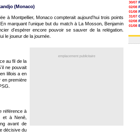
30/07
andjo (
Monaco
)
02/08
01/08
31/07
olée à
Montpellier
,
Monaco
compterait aujourd'hui trois points
02/08
 ! En marquant l'unique but du match à La Mosson, Benjamin
01/08
ier d'espérer encore pouvoir se sauver de la relégation.
03/08
03/08
i le joueur de la journée.
emplacement publicitaire
 au fil de la
il ne pouvait
n lillois a en
er en première
PSG.
 référence à
G
et à Nenê,
ng avant de
se décisive du