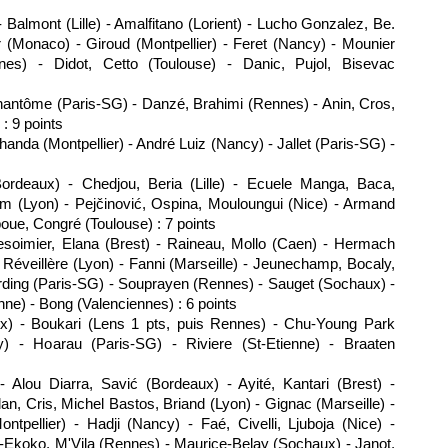
- Balmont (
Lille
) - Amalfitano (Lorient) - Lucho Gonzalez, Be.
 (
Monaco
) - Giroud (
Montpellier
) - Feret (Nancy) - Mounier
nes
) - Didot, Cetto (
Toulouse
) - Danic, Pujol, Bisevac
hantôme (
Paris
-SG) - Danzé, Brahimi (
Rennes
) - Anin, Cros,
) : 9 points
lhanda (
Montpellier
) - André Luiz (Nancy) - Jallet (
Paris
-SG) -
Bordeaux
) - Chedjou, Beria (
Lille
) - Ecuele Manga, Baca,
öm (
Lyon
) - Pejčinović, Ospina, Mouloungui (
Nice
) - Armand
poue, Congré (
Toulouse
) : 7 points
Lesoimier, Elana (Brest) - Raineau, Mollo (Caen) - Hermach
 Réveillère (
Lyon
) - Fanni (
Marseille
) - Jeunechamp, Bocaly,
rding (
Paris
-SG) - Souprayen (
Rennes
) - Sauget (
Sochaux
) -
enne) - Bong (Valenciennes) : 6 points
ux
) - Boukari (
Lens
1 pts, puis
Rennes
) - Chu-Young Park
cy) - Hoarau (
Paris
-SG) - Riviere (St-Etienne) - Braaten
 - Alou Diarra, Savić (
Bordeaux
) - Ayité, Kantari (Brest) -
alan, Cris, Michel Bastos, Briand (
Lyon
) - Gignac (
Marseille
) -
ontpellier
) - Hadji (Nancy) - Faé, Civelli, Ljuboja (
Nice
) -
Ekoko, M'Vila (
Rennes
) - Maurice-Belay (
Sochaux
) - Janot,