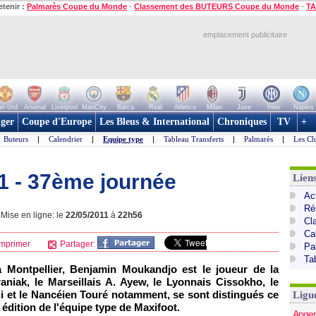
etenir :
Palmarès Coupe du Monde
-
Classement des BUTEURS Coupe du Monde
-
TA
emplacement publicitaire
n Utd
Arsenal
Liverpool
ManCity
Barca
Real
Atletico
Milan
Juve
Inter
Naples
ger
Coupe d'Europe
Les Bleus & International
Chroniques
TV
+
Buteurs
|
Calendrier
|
Equipe type
|
Tableau Transferts
|
Palmarès
|
Les Cl
L1 - 37ème journée
Lien
Act
Ré
Mise en ligne: le
22/05/2011
à
22h56
Cl
Ca
mprimer
Partager:
Pa
Ta
 à
Montpellier
, Benjamin Moukandjo est le joueur de la
aniak, le Marseillais A. Ayew, le Lyonnais Cissokho, le
i et le Nancéien Touré notamment, se sont distingués ce
Ligu
 édition de l'équipe type de Maxifoot.
Anger