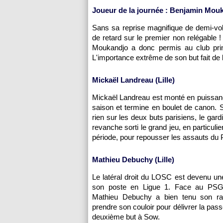
Joueur de la journée : Benjamin Mouk
Sans sa reprise magnifique de demi-v
de retard sur le premier non relégable
Moukandjo a donc permis au club princ
L'importance extrême de son but fait de lu
Mickaël Landreau (
Lille
)
Mickaël Landreau est monté en puissance
saison et termine en boulet de canon. S'
rien sur les deux buts parisiens, le gardie
revanche sorti le grand jeu, en particuli
période, pour repousser les assauts du
Mathieu Debuchy (
Lille
)
Le latéral droit du
LOSC
est devenu une
son poste en Ligue 1. Face au
PS
Mathieu Debuchy a bien tenu son ra
prendre son couloir pour délivrer la pas
deuxième but à Sow.