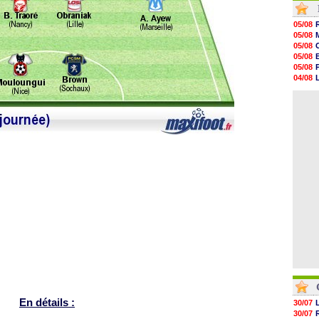
11h19
11h07
05/08
10h53
05/08
10h36
05/08
10h13
05/08
09h51
05/08
09h32
04/08
09h11
04/08
08h57
05/08
08h39
08h22
00h06
05/08
05/08
05/08
En détails :
30/07
30/07