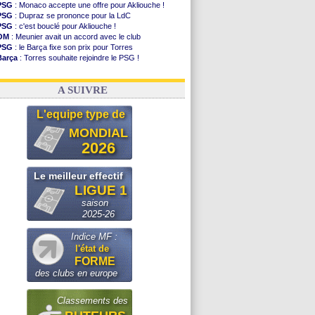
PSG
: Monaco accepte une offre pour Akliouche !
PSG
: Dupraz se prononce pour la LdC
PSG
: c'est bouclé pour Akliouche !
OM
: Meunier avait un accord avec le club
PSG
: le Barça fixe son prix pour Torres
Barça
: Torres souhaite rejoindre le PSG !
FIFA
: Infantino sollicite Trump
Argentine
: quand Medina recadre... sa mère
A SUIVRE
L'equipe type de
MONDIAL
2026
Le meilleur effectif
LIGUE 1
saison
2025-26
Indice MF :
l'état de
FORME
des clubs en europe
Classements des