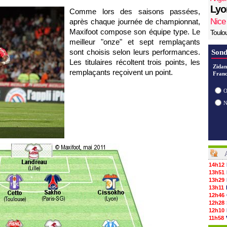
Lyo
Comme lors des saisons passées,
Nice
après chaque journée de championnat,
Maxifoot compose son équipe type. Le
Toulo
meilleur "onze" et sept remplaçants
sont choisis selon leurs performances.
Sond
Les titulaires récoltent trois points, les
Zidan
remplaçants reçoivent un point.
Franc
O
14h12
13h51
13h29
13h11
12h46
12h28
12h10
11h58
11h35