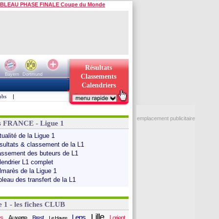
BLEAU PHASE FINALE Coupe du Monde
Résultats
Bayern
Dortmund
Classements
Calendriers
ubs
|
emplacement publicitaire
s FRANCE - Ligue 1
ualité de la Ligue 1
sultats & classement de la L1
assement des buteurs de L1
lendrier L1 complet
lmarès de la Ligue 1
bleau des transfert de la L1
e 1 - les fiches CLUB
Lille
Lens
s
Auxerre
Lorient
Brest
Le Havre