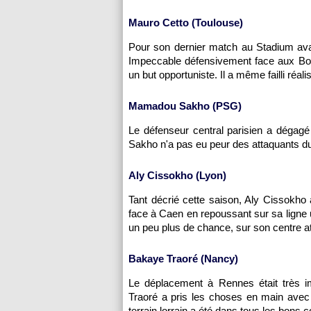
Mauro Cetto (
Toulouse
)
Pour son dernier match au Stadium ava
Impeccable défensivement face aux Borde
un but opportuniste. Il a même failli réa
Mamadou Sakho (
PSG
)
Le défenseur central parisien a dégag
Sakho n'a pas eu peur des attaquants 
Aly Cissokho (
Lyon
)
Tant décrié cette saison, Aly Cissokho
face à Caen en repoussant sur sa ligne
un peu plus de chance, sur son centre atte
Bakaye Traoré (Nancy)
Le déplacement à
Rennes
était très 
Traoré a pris les choses en main avec u
terrain lorrain a été dans tous les bons 