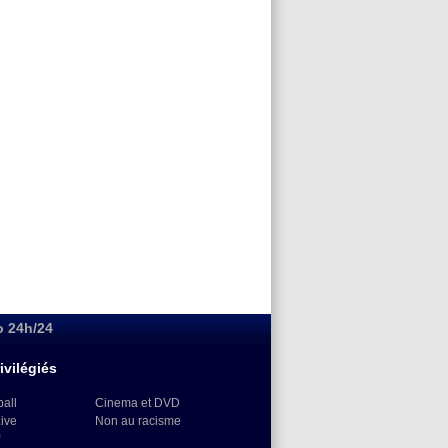
o 24h/24
ivilégiés
ball
Cinema et DVD
Live
Non au racisme
)