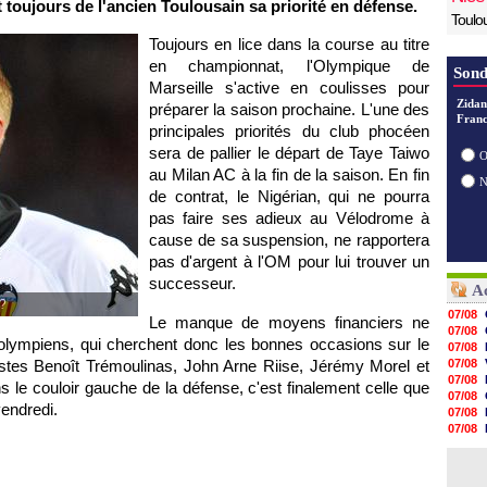
 toujours de l'ancien Toulousain sa priorité en défense.
Toulo
Toujours en lice dans la course au titre
en championnat,
l'Olympique de
Sond
Marseille
s'active en coulisses pour
Zidan
préparer la saison prochaine. L'une des
Franc
principales priorités du club phocéen
sera de pallier le départ de Taye Taiwo
O
au Milan AC à la fin de la saison. En fin
de contrat, le Nigérian, qui ne pourra
pas faire ses adieux au Vélodrome à
cause de sa suspension, ne rapportera
pas d'argent à
l'OM
pour lui trouver un
successeur.
Ac
 ?
07/08
Le manque de moyens financiers ne
07/08
s olympiens, qui cherchent donc les bonnes occasions sur le
07/08
istes Benoît Trémoulinas, John Arne Riise, Jérémy Morel et
07/08
07/08
le couloir gauche de la défense, c'est finalement celle que
07/08
vendredi.
07/08
07/08
07/08
07/08
07/08