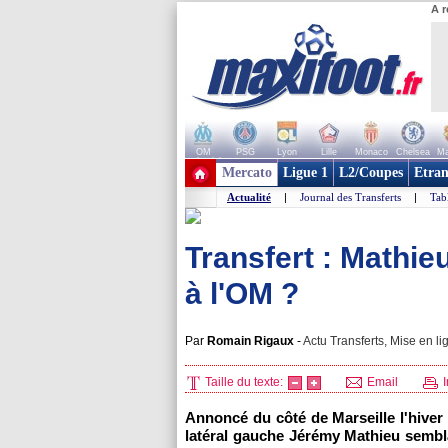
A r
OM
PSG
Lyon
Lille
Monaco
Chelsea
Ma
+ de clubs
Mercato
Ligue 1
L2/Coupes
Etran
Actualité
|
Journal des Transferts
|
Tab
Transfert : Mathie
à l'OM ?
Par
Romain Rigaux
-
Actu Transferts, Mise en li
Taille du texte:
Email
I
Annoncé du côté de
Marseille
l'hiver
latéral gauche Jérémy Mathieu sembla