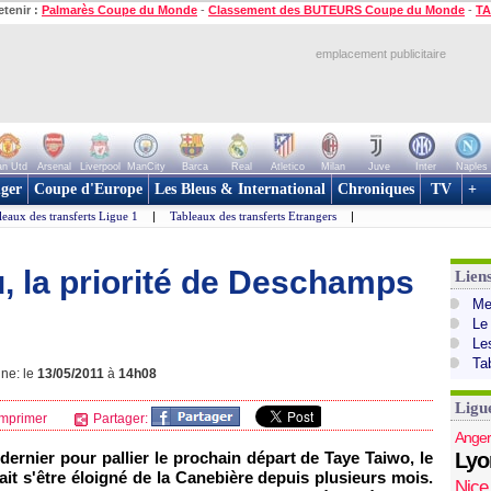
etenir :
Palmarès Coupe du Monde
-
Classement des BUTEURS Coupe du Monde
-
TA
emplacement publicitaire
n Utd
Arsenal
Liverpool
ManCity
Barca
Real
Atletico
Milan
Juve
Inter
Naples
ger
Coupe d'Europe
Les Bleus & International
Chroniques
TV
+
leaux des transferts Ligue 1
|
Tableaux des transferts Etrangers
|
u, la priorité de Deschamps
Lien
Mer
Le
Le
Ta
gne: le
13/05/2011
à
14h08
Ligu
mprimer
Partager:
Anger
 dernier pour pallier le prochain départ de Taye Taiwo, le
Lyo
it s'être éloigné de la Canebière depuis plusieurs mois.
Nice