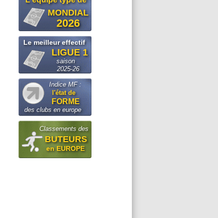
MONDIAL
2026
Le meilleur effectif
LIGUE 1
saison
2025-26
Indice MF :
l'état de
FORME
des clubs en europe
Classements des
BUTEURS
en EUROPE