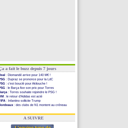
PSG
: Nsoki va signer en Croatie
Arsenal
: Naples vise Gabriel Jesus
Real
: Mastantuono prêté à la Fiorentina (off.)
Man City
: accord avec le Barça pour Rodri ?
Voir toutes les brèves
Ça a fait le buzz depuis 7 jours
Real
: Diomandé arrive pour 140 M€ !
PSG
: Dupraz se prononce pour la LdC
PSG
: c'est bouclé pour Akliouche !
PSG
: le Barça fixe son prix pour Torres
Barça
: Torres souhaite rejoindre le PSG !
OM
: le retour d'Adidas est acté
FIFA
: Infantino sollicite Trump
Bordeaux
: des clubs de N1 montent au créneau
Argentine
: quand Medina recadre... sa mère
Real
: le démenti de Leipzig pour Diomandé
A SUIVRE
L'equipe type de