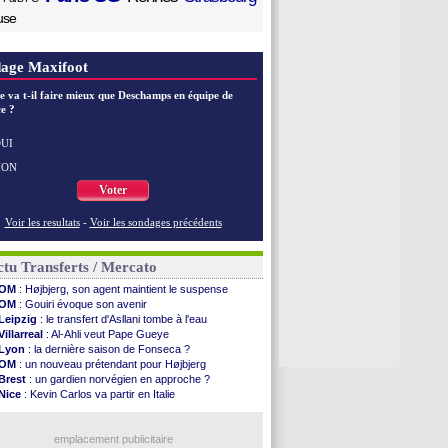
use
age Maxifoot
e va t-il faire mieux que Deschamps en équipe de
e ?
UI
NON
Voter
Voir les resultats
-
Voir les sondages précédents
tu Transferts / Mercato
OM
: Højbjerg, son agent maintient le suspense
OM
: Gouiri évoque son avenir
Leipzig
: le transfert d'Asllani tombe à l'eau
Villarreal
: Al-Ahli veut Pape Gueye
Lyon
: la dernière saison de Fonseca ?
OM
: un nouveau prétendant pour Højbjerg
Brest
: un gardien norvégien en approche ?
Nice
: Kevin Carlos va partir en Italie
Leganés
: c'est signé pour Luca Zidane (off.)
Atletico
: Ruggeri en route pour Aston Villa
Lyon
: Mangala prêté à Getafe (officiel)
emplacement publicitaire