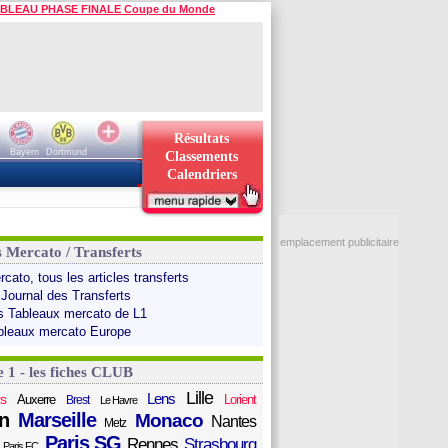
BLEAU PHASE FINALE Coupe du Monde
Résultats
Bayern
Dortmund
Classements
Calendriers
emplacement publicitaire
s Mercato / Transferts
cato, tous les articles transferts
 Journal des Transferts
s Tableaux mercato de L1
bleaux mercato Europe
e 1 - les fiches CLUB
Lille
Lens
s
Auxerre
Lorient
Brest
Le Havre
n
Marseille
Monaco
Nantes
Metz
Paris SG
Rennes
Strasbourg
Paris FC