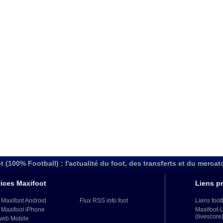
t (100% Football) : l'actualité du foot, des transferts et du mercat
ices Maxifoot
Liens pr
 Maxifoot Android
Flux RSS info foot
Liens foot
 Maxifoot iPhone
Maxifoot-
(livescore
web Mobile