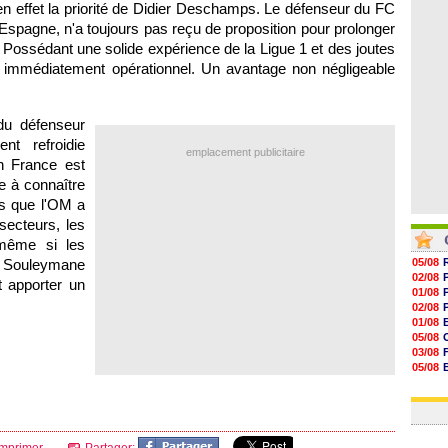
n effet la priorité de Didier Deschamps. Le défenseur du FC
07/08
07/08
 Espagne, n'a toujours pas reçu de proposition pour prolonger
07/08
. Possédant une solide expérience de la Ligue 1 et des joutes
07/08
it immédiatement opérationnel. Un avantage non négligeable
 du défenseur
nt refroidie
emplacement publicitaire
n France est
e à connaître
ors que
l'OM
a
secteurs, les
 même si les
, Souleymane
05/08
02/08
 apporter un
01/08
02/08
01/08
05/08
03/08
05/08
03/08
03/08