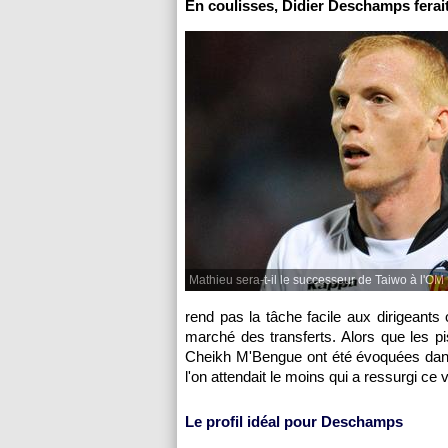
En coulisses, Didier Deschamps ferait
Mathieu sera-t-il le successeur de Taiwo à l'OM
rend pas la tâche facile aux dirigeant
marché des transferts. Alors que les p
Cheikh M'Bengue ont été évoquées dans 
l'on attendait le moins qui a ressurgi ce 
Le profil idéal pour Deschamps