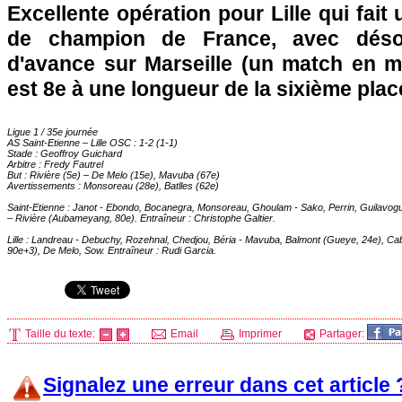
Excellente opération pour
Lille
qui fait 
de champion de France, avec déso
d'avance sur
Marseille
(un match en mo
est 8e à une longueur de la sixième plac
Ligue 1 / 35e journée
AS Saint-Etienne –
Lille
OSC : 1-2 (1-1)
Stade : Geoffroy Guichard
Arbitre : Fredy Fautrel
But : Rivière (5e) – De Melo (15e), Mavuba (67e)
Avertissements : Monsoreau (28e), Batlles (62e)
Saint-Etienne : Janot - Ebondo, Bocanegra, Monsoreau, Ghoulam - Sako, Perrin, Guilavogui
– Rivière (Aubameyang, 80e). Entraîneur : Christophe Galtier.
Lille
: Landreau - Debuchy, Rozehnal, Chedjou, Béria - Mavuba, Balmont (Gueye, 24e), Ca
90e+3), De Melo, Sow. Entraîneur : Rudi Garcia.
Taille du texte:
Email
Imprimer
Partager:
Signalez une erreur dans cet article