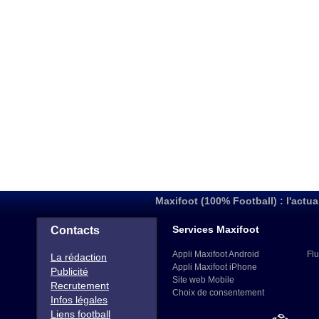
Maxifoot (100% Football) : l'actua
Services Maxifoot
Contacts
Appli Maxifoot Android
Flu
La rédaction
Appli Maxifoot iPhone
Publicité
Site web Mobile
Recrutement
Choix de consentement
Infos légales
Liens football