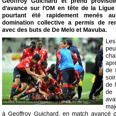
Geoffroy Guichard et prend provisoi
d'avance sur
l'OM
en tête de la Ligue
pourtant été rapidement menés au
domination collective a permis de ren
avec des buts de De Melo et Mavuba.
Les
pe
ch
aprè
de 
soi
de 
de 
ava
Mavuba, coincé sous une montagne de Lillois après son but
majo
à Geoffroy Guichard, en match avancé d