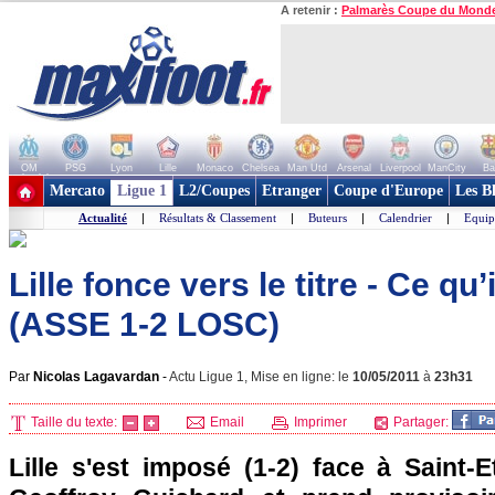
A retenir :
Palmarès Coupe du Mond
OM
PSG
Lyon
Lille
Monaco
Chelsea
Man Utd
Arsenal
Liverpool
ManCity
Ba
+ de clubs
Mercato
Ligue 1
L2/Coupes
Etranger
Coupe d'Europe
Les B
Actualité
|
Résultats & Classement
|
Buteurs
|
Calendrier
|
Equip
Lille fonce vers le titre - Ce qu’i
(ASSE 1-2 LOSC)
Par
Nicolas Lagavardan
-
Actu Ligue 1, Mise en ligne: le
10/05/2011
à
23h31
Taille du texte:
Email
Imprimer
Partager:
Lille
s'est imposé (1-2) face à Saint-E