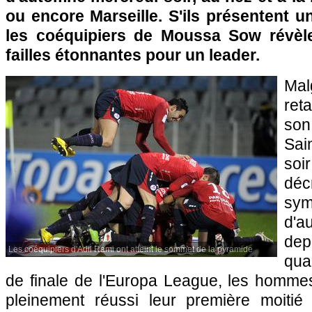
ou encore
Marseille
. S'ils présentent u
les coéquipiers de Moussa Sow révèle
failles étonnantes pour un leader.
Ma
ret
son
Sai
soir
dé
sym
d'a
dep
Les coéquipiers d'Adil Rami ont atteint le sommet de la pyramide
qual
de finale de l'Europa League, les homme
pleinement réussi leur première moitié 