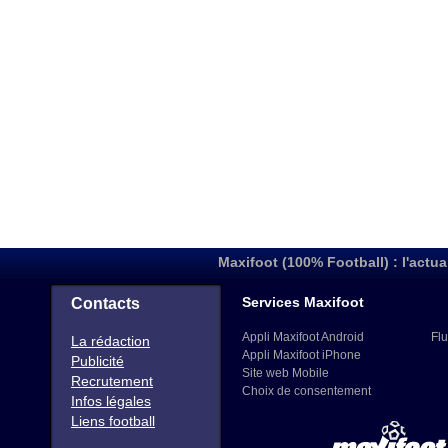
Maxifoot (100% Football) : l'actua
Services Maxifoot
Contacts
Appli Maxifoot Android
Flu
La rédaction
Appli Maxifoot iPhone
Publicité
Site web Mobile
Recrutement
Choix de consentement
Infos légales
Liens football