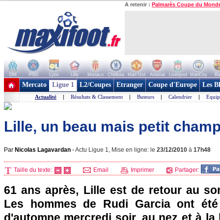
A retenir :
Palmarès Coupe du Mond
OM
PSG
Lyon
Lille
Monaco
Chelsea
Man Utd
Arsenal
Liverpool
ManCity
Ba
+ de clubs
Mercato
Ligue 1
L2/Coupes
Etranger
Coupe d'Europe
Les B
Actualité
|
Résultats & Classement
|
Buteurs
|
Calendrier
|
Equip
Lille, un beau mais petit cham
Par
Nicolas Lagavardan
-
Actu Ligue 1, Mise en ligne: le
23/12/2010
à
17h48
Taille du texte:
Email
Imprimer
Partager:
61 ans après,
Lille
est de retour au so
Les hommes de Rudi Garcia ont été
d'automne mercredi soir, au nez et à l