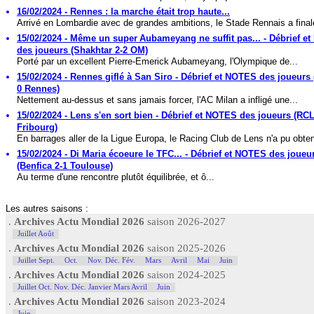
16/02/2024 - Rennes : la marche était trop haute...
Arrivé en Lombardie avec de grandes ambitions, le Stade Rennais a final
15/02/2024 - Même un super Aubameyang ne suffit pas... - Débrief e
des joueurs (Shakhtar 2-2 OM)
Porté par un excellent Pierre-Emerick Aubameyang, l'Olympique de...
15/02/2024 - Rennes giflé à San Siro - Débrief et NOTES des joueurs 
0 Rennes)
Nettement au-dessus et sans jamais forcer, l'AC Milan a infligé une...
15/02/2024 - Lens s'en sort bien - Débrief et NOTES des joueurs (RCL
Fribourg)
En barrages aller de la Ligue Europa, le Racing Club de Lens n'a pu obteni
15/02/2024 - Di Maria écoeure le TFC... - Débrief et NOTES des joueu
(Benfica 2-1 Toulouse)
Au terme d'une rencontre plutôt équilibrée, et ô...
Les autres saisons :
.
Archives Actu Mondial 2026
saison 2026-2027
Juillet Août
.
Archives Actu Mondial 2026
saison 2025-2026
Juillet Sept.
Oct.
Nov. Déc. Fév.
Mars
Avril
Mai
Juin
.
Archives Actu Mondial 2026
saison 2024-2025
Juillet Oct. Nov. Déc. Janvier Mars Avril
Juin
.
Archives Actu Mondial 2026
saison 2023-2024
Juin