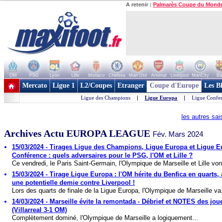
A retenir :
Palmarès Coupe du Mond
OM
PSG
Lyon
Lille
Monaco
Chelsea
Man Utd
Arsenal
Liverpool
ManCity
Ba
+ de clubs
Mercato
Ligue 1
L2/Coupes
Etranger
Coupe d'Europe
Les B
Ligue des Champions
|
Ligue Europa
|
Ligue Confe
les autres sa
Archives Actu EUROPA LEAGUE
Fév. Mars 2024
15/03/2024 - Tirages Ligue des Champions, Ligue Europa et Ligue 
Conférence : quels adversaires pour le PSG, l'OM et Lille ?
Ce vendredi, le Paris Saint-Germain, l'Olympique de Marseille et Lille vont
15/03/2024 - Tirage Ligue Europa : l'OM hérite du Benfica en quarts,
une potentielle demie contre Liverpool !
Lors des quarts de finale de la Ligue Europa, l'Olympique de Marseille va.
14/03/2024 - Marseille évite la remontada - Débrief et NOTES des jou
(Villarreal 3-1 OM)
Complètement dominé, l'Olympique de Marseille a logiquement...