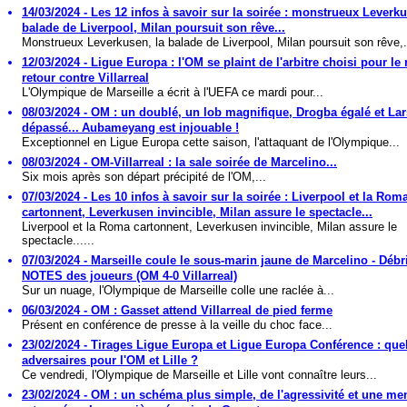
14/03/2024 - Les 12 infos à savoir sur la soirée : monstrueux Leverku
balade de Liverpool, Milan poursuit son rêve...
Monstrueux Leverkusen, la balade de Liverpool, Milan poursuit son rêve,.
12/03/2024 - Ligue Europa : l'OM se plaint de l'arbitre choisi pour le
retour contre Villarreal
L'Olympique de Marseille a écrit à l'UEFA ce mardi pour...
08/03/2024 - OM : un doublé, un lob magnifique, Drogba égalé et La
dépassé... Aubameyang est injouable !
Exceptionnel en Ligue Europa cette saison, l'attaquant de l'Olympique...
08/03/2024 - OM-Villarreal : la sale soirée de Marcelino...
Six mois après son départ précipité de l'OM,...
07/03/2024 - Les 10 infos à savoir sur la soirée : Liverpool et la Rom
cartonnent, Leverkusen invincible, Milan assure le spectacle...
Liverpool et la Roma cartonnent, Leverkusen invincible, Milan assure le
spectacle......
07/03/2024 - Marseille coule le sous-marin jaune de Marcelino - Débri
NOTES des joueurs (OM 4-0 Villarreal)
Sur un nuage, l'Olympique de Marseille colle une raclée à...
06/03/2024 - OM : Gasset attend Villarreal de pied ferme
Présent en conférence de presse à la veille du choc face...
23/02/2024 - Tirages Ligue Europa et Ligue Europa Conférence : que
adversaires pour l'OM et Lille ?
Ce vendredi, l'Olympique de Marseille et Lille vont connaître leurs...
23/02/2024 - OM : un schéma plus simple, de l'agressivité et une men