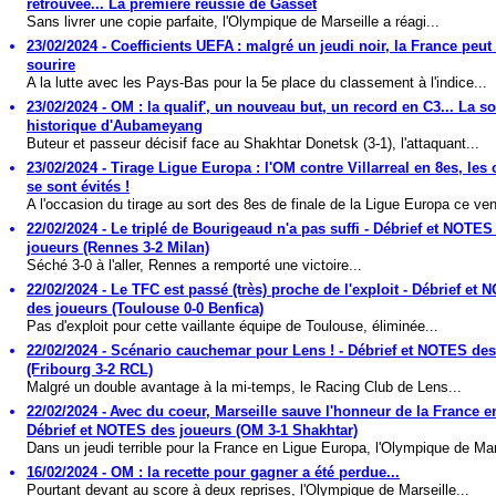
retrouvée... La première réussie de Gasset
Sans livrer une copie parfaite, l'Olympique de Marseille a réagi...
23/02/2024 - Coefficients UEFA : malgré un jeudi noir, la France peut 
sourire
A la lutte avec les Pays-Bas pour la 5e place du classement à l'indice...
23/02/2024 - OM : la qualif', un nouveau but, un record en C3... La so
historique d'Aubameyang
Buteur et passeur décisif face au Shakhtar Donetsk (3-1), l'attaquant...
23/02/2024 - Tirage Ligue Europa : l'OM contre Villarreal en 8es, les
se sont évités !
A l'occasion du tirage au sort des 8es de finale de la Ligue Europa ce vend
22/02/2024 - Le triplé de Bourigeaud n'a pas suffi - Débrief et NOTES
joueurs (Rennes 3-2 Milan)
Séché 3-0 à l'aller, Rennes a remporté une victoire...
22/02/2024 - Le TFC est passé (très) proche de l'exploit - Débrief et
des joueurs (Toulouse 0-0 Benfica)
Pas d'exploit pour cette vaillante équipe de Toulouse, éliminée...
22/02/2024 - Scénario cauchemar pour Lens ! - Débrief et NOTES des
(Fribourg 3-2 RCL)
Malgré un double avantage à la mi-temps, le Racing Club de Lens...
22/02/2024 - Avec du coeur, Marseille sauve l'honneur de la France e
Débrief et NOTES des joueurs (OM 3-1 Shakhtar)
Dans un jeudi terrible pour la France en Ligue Europa, l'Olympique de Mars
16/02/2024 - OM : la recette pour gagner a été perdue...
Pourtant devant au score à deux reprises, l'Olympique de Marseille...