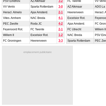
3-2
PSV Eindhov.
AZ Alkmaar
FC Twente
VV Venl
3-0
VV Venlo
Sparta Rotterdam
AZ Alkmaar
ADO La
2-1
Heracl. Almelo
Ajax Amsterd.
Heerenveen
Heracl. 
4-1
Vites. Arnhem
NAC Breda
Excelsior Rot.
Feyenoo
4-2
PEC Zwolle
Roda JC
Ajax Amsterd.
FC Gron
2-1
Feyenoord Rot.
FC Twente
FC Utrecht
Willem II
1-2
Willem II
Excelsior Rot.
NAC Breda
PSV Ein
3-3
FC Groningen
Heerenveen
Sparta Rotterdam
PEC Zwo
emplacement publicitaire