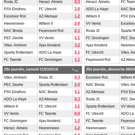
0-3
Roda JC
Heracl. Almelo
Heracl. Almelo
FC Twen
3-0
PSV Eindhov.
FC Utrecht
ADO La Haye
NAC Br
1-2
Excelsior Rot.
AZ Alkmaar
Willem II
PSV Ein
2-0
Heerenveen
Willem II
VV Venlo
Excelsio
2-1
NAC Breda
Feyenoord Rot.
Roda JC
Sparta 
1-1
PEC Zwolle
VV Venlo
FC Groningen
PEC Zwo
3-2
Vites. Arnhem
Ajax Amsterd.
Ajax Amsterd.
Heeren
2-1
Sparta Rotterdam
ADO La Haye
FC Utrecht
Vites. A
1-1
FC Twente
FC Groningen
Feyenoord Rot.
AZ Alkm
29e journée, samedi 31/03/2018
30e journée, dimanche 08/0
^
top
0-3
Vites. Arnhem
Roda JC
Excelsior Rot.
Willem II
2-0
PEC Zwolle
Sparta Rotterdam
NAC Breda
Vites. A
5-1
PSV Eindhov.
NAC Breda
AZ Alkmaar
PSV Ein
0-3
ADO La Haye
AZ Alkmaar
Roda JC
PEC Zwo
3-2
Willem II
FC Utrecht
Sparta Rotterdam
VV Venl
0-0
VV Venlo
FC Twente
FC Utrecht
ADO La
1-2
FC Groningen
Ajax Amsterd.
FC Twente
Feyenoo
1-2
Heracl. Almelo
Heerenveen
Heerenveen
FC Gron