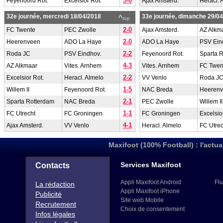
5-0
Feyenoord Rot.
Excelsior Rot.
Ajax Amsterd.
Heracl. 
32e journée, mercredi 18/04/2018
33e journée, dimanche 29/0
^
top
2-0
FC Twente
PEC Zwolle
Ajax Amsterd.
AZ Alkm
2-0
Heerenveen
ADO La Haye
ADO La Haye
PSV Ein
2-2
Roda JC
PSV Eindhov.
Feyenoord Rot.
Sparta 
4-3
AZ Alkmaar
Vites. Arnhem
Vites. Arnhem
FC Twen
2-2
Excelsior Rot.
Heracl. Almelo
VV Venlo
Roda J
1-5
Willem II
Feyenoord Rot.
NAC Breda
Heeren
2-1
Sparta Rotterdam
NAC Breda
PEC Zwolle
Willem II
1-1
FC Utrecht
FC Groningen
FC Groningen
Excelsio
4-1
Ajax Amsterd.
VV Venlo
Heracl. Almelo
FC Utrec
Maxifoot (100% Football) : l'actua
Services Maxifoot
Contacts
Appli Maxifoot Android
Flu
La rédaction
Appli Maxifoot iPhone
Publicité
Site web Mobile
Recrutement
Choix de consentement
Infos légales