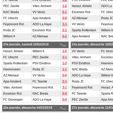
FC Twente
PSV Eindhov.
PSV Eindhov.
PEC Zwo
1-2
PEC Zwolle
Vites. Arnhem
Heracl. Almelo
ADO La
0-1
NAC Breda
VV Venlo
Excelsior Rot.
FC Utrec
0-0
FC Utrecht
Ajax Amsterd.
AZ Alkmaar
Roda J
3-1
Feyenoord Rot.
ADO La Haye
VV Venlo
Feyenoo
2-1
Roda JC
Excelsior Rot.
Sparta Rotterdam
Willem II
0-2
Willem II
AZ Alkmaar
Ajax Amsterd.
NAC Br
23e journée, samedi 10/02/2018
24e journée, dimanche 18/0
^
top
1-0
Heracl. Almelo
Willem II
VV Venlo
FC Gron
2-1
FC Utrecht
PEC Zwolle
Vites. Arnhem
Excelsio
1-2
Sparta Rotterdam
PSV Eindhov.
PSV Eindhov.
Heeren
1-1
Heerenveen
Roda JC
NAC Breda
AZ Alkm
0-0
AZ Alkmaar
VV Venlo
ADO La Haye
Willem II
2-1
Ajax Amsterd.
FC Twente
Roda JC
FC Utrec
3-1
Vites. Arnhem
Feyenoord Rot.
Feyenoord Rot.
Heracl. 
0-0
Excelsior Rot.
NAC Breda
FC Twente
Sparta 
0-0
FC Groningen
ADO La Haye
PEC Zwolle
Ajax Ams
26e journée, dimanche 04/03/2018
27e journée, dimanche 11/03
^
top