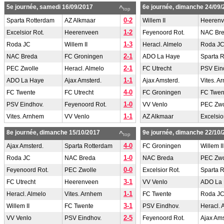
5e journée, samedi 16/09/2017
6e journée, dimanche 24/09/
^
top
0-2
Sparta Rotterdam
AZ Alkmaar
Willem II
Heeren
1-2
Excelsior Rot.
Heerenveen
Feyenoord Rot.
NAC Br
1-3
Roda JC
Willem II
Heracl. Almelo
Roda J
2-1
NAC Breda
FC Groningen
ADO La Haye
Sparta 
2-1
PEC Zwolle
Heracl. Almelo
FC Utrecht
PSV Ein
1-1
ADO La Haye
Ajax Amsterd.
Ajax Amsterd.
Vites. A
4-0
FC Twente
FC Utrecht
FC Groningen
FC Twen
1-0
PSV Eindhov.
Feyenoord Rot.
VV Venlo
PEC Zwo
1-1
Vites. Arnhem
VV Venlo
AZ Alkmaar
Excelsio
8e journée, dimanche 15/10/2017
9e journée, dimanche 22/10/
^
top
4-0
Ajax Amsterd.
Sparta Rotterdam
FC Groningen
Willem II
1-0
Roda JC
NAC Breda
NAC Breda
PEC Zwo
0-0
Feyenoord Rot.
PEC Zwolle
Excelsior Rot.
Sparta 
3-1
FC Utrecht
Heerenveen
VV Venlo
ADO La
1-1
Heracl. Almelo
Vites. Arnhem
FC Twente
Roda J
3-1
Willem II
FC Twente
PSV Eindhov.
Heracl. 
2-5
VV Venlo
PSV Eindhov.
Feyenoord Rot.
Ajax Ams