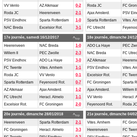
0-2
VV Venlo
AZ Alkmaar
Roda JC
FC Gron
2-1
Roda JC
Heerenveen
Ajax Amsterd.
PSV Ein
1-0
PSV Eindhov.
Sparta Rotterdam
Sparta Rotterdam
Vites. A
3-1
NAC Breda
Excelsior Rot.
FC Utrecht
Feyenoo
17e journée, samedi 16/12/2017
18e journée, dimanche 24/1
^
top
1-0
Heerenveen
NAC Breda
ADO La Haye
PEC Zwo
2-3
Willem II
PEC Zwolle
NAC Breda
FC Utrec
3-0
PSV Eindhov.
ADO La Haye
AZ Alkmaar
Heeren
1-1
FC Twente
Vites. Arnhem
PSV Eindhov.
Vites. A
0-1
Roda JC
VV Venlo
Excelsior Rot.
FC Twen
0-7
Sparta Rotterdam
Feyenoord Rot.
FC Groningen
Sparta 
1-2
AZ Alkmaar
Ajax Amsterd.
Ajax Amsterd.
Willem II
1-1
FC Utrecht
Heracl. Almelo
VV Venlo
Heracl. 
2-0
Excelsior Rot.
FC Groningen
Feyenoord Rot.
Roda J
20e journée, dimanche 28/01/2018
21e journée, dimanche 04/0
^
top
2-1
Heerenveen
Sparta Rotterdam
Vites. Arnhem
FC Gron
3-3
FC Groningen
Heracl. Almelo
Heerenveen
FC Twen
0-2