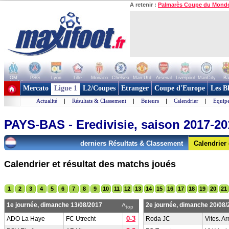
A retenir :
Palmarès Coupe du Mond
OM
PSG
Lyon
Lille
Monaco
Chelsea
Man Utd
Arsenal
Liverpool
ManCity
Ba
+ de clubs
Mercato
Ligue 1
L2/Coupes
Etranger
Coupe d'Europe
Les B
Actualité
|
Résultats & Classement
|
Buteurs
|
Calendrier
|
Equipe
PAYS-BAS - Eredivisie, saison 2017-20
derniers Résultats & Classement
Calendrier
Calendrier et résultat des matchs joués
1
2
3
4
5
6
7
8
9
10
11
12
13
14
15
16
17
18
19
20
21
1e journée, dimanche 13/08/2017
2e journée, dimanche 20/08/
^
top
0-3
ADO La Haye
FC Utrecht
Roda JC
Vites. A