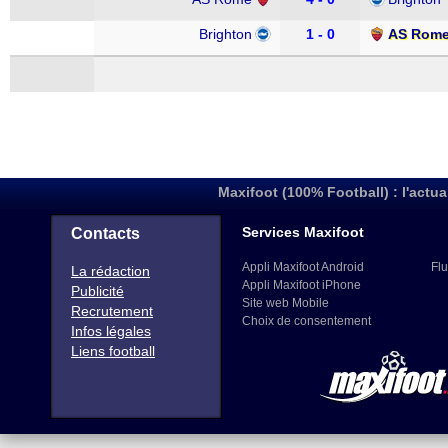
Brighton
1 - 0
AS Rom
Maxifoot (100% Football) : l'actua
Services Maxifoot
Contacts
Appli Maxifoot Android
Flu
La rédaction
Appli Maxifoot iPhone
Publicité
Site web Mobile
Recrutement
Choix de consentement
Infos légales
Liens football