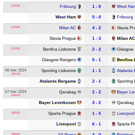
21h00
Fribourg
1 - 0
West Ha
West Ham
5 - 0
Fribourg
21h00
Milan AC
4 - 2
Slavia P
Slavia Prague
1 - 3
Milan AC
21h00
Benfica Lisbonne
2 - 2
Glasgow
Glasgow Rangers
0 - 1
Benfica
06 mar. 2024
Sporting Lisbonne
1 - 1
Atalanta
18h45
Atalanta Bergame
2 - 1
Sporting
07 mar. 2024
Qarabag
2 - 2
Bayer Le
18h45
Bayer Leverkusen
3 - 2
Qarabag
18h45
Sparta Prague
1 - 5
Liverpool
Liverpool
6 - 1
Sparta P
18h45
AS Rome
4 - 0
Brighton