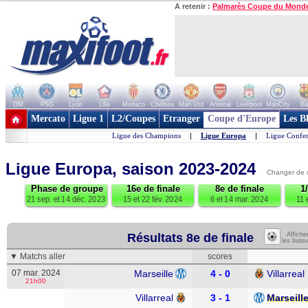
A retenir :
Palmarès Coupe du Mond
OM
PSG
Lyon
Lille
Monaco
Chelsea
Man Utd
Arsenal
Liverpool
ManCity
Ba
+ de clubs
Mercato
Ligue 1
L2/Coupes
Etranger
Coupe d'Europe
Les B
Ligue des Champions
|
Ligue Europa
|
Ligue Confe
Ligue Europa, saison 2023-2024
Changer de 
Phase de groupe
16e de finale
8e de finale
1
21 sep. et 14 déc. 2023
15 et 22 fév. 2024
6 et 14 mar. 2024
11 
Résultats 8e de finale
Affiche
les buteu
▼ Matchs aller
scores
07 mar. 2024
Marseille
4 - 0
Villarreal
21h00
Villarreal
3 - 1
Marseill