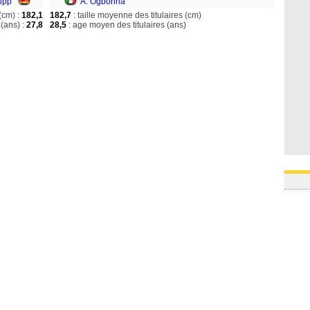
lipp
A. Ogbonna
(cm) :
182,1
182,7
: taille moyenne des titulaires (cm)
(ans) :
27,8
28,5
: age moyen des titulaires (ans)