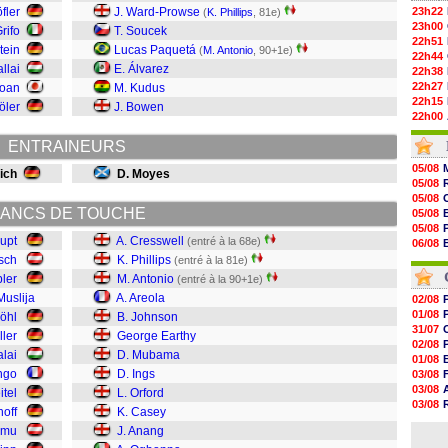
fler
J. Ward-Prowse
23h22
(
K. Phillips
, 81e)
23h00
Grifo
T. Soucek
22h51
tein
Lucas Paquetá
(
M. Antonio
, 90+1e)
22h44
llai
E. Álvarez
22h38
22h27
Doan
M. Kudus
22h15
öler
J. Bowen
22h00
21h48
ENTRAINEURS
21h39
21h26
05/08
eich
D. Moyes
21h05
05/08
20h47
05/08
20h30
ANCS DE TOUCHE
05/08
20h18
05/08
20h04
upt
A. Cresswell
(entré à la 68e)
06/08
19h47
06/08
tsch
K. Phillips
(entré à la 81e)
19h34
06/08
bler
M. Antonio
(entré à la 90+1e)
19h14
19h06
Muslija
A. Areola
02/08
18h50
01/08
öhl
B. Johnson
18h30
31/07
ller
George Earthy
18h20
02/08
alai
D. Mubama
17h58
01/08
ngo
D. Ings
03/08
03/08
itel
L. Orford
03/08
hoff
K. Casey
03/08
amu
J. Anang
31/07