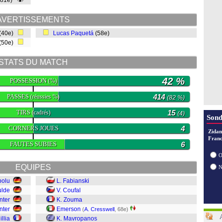
(81e)
AVERTISSEMENTS
(40e)
Lucas Paquetá
(58e)
(50e)
STATS DU MATCH
42 %
POSSESSION
(%)
PASSES
414
(réussies %)
(82 %)
TIRS
15
(cadrés)
(4)
Sond
CORNERS JOUES
4
Zidan
Franc
FAUTES SUBIES
6
O
EQUIPES
bolu
L. Fabianski
ulde
V. Coufal
nter
K. Zouma
nter
Emerson
(
A. Cresswell
, 68e)
illia
K. Mavropanos