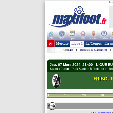
A r
OM
PSG
Lyon
Lille
Monaco
Chelsea
Ma
+ de clubs
Mercato
Ligue 1
L2/Coupes
Etran
Actualité
|
Résultats & Classement
|
Jeu. 07 Mars 2024, 21h00 - LIGUE EU
Stade :
Europa-Park Stadion à Freiburg im B
FRIBOU
1
10
20
30