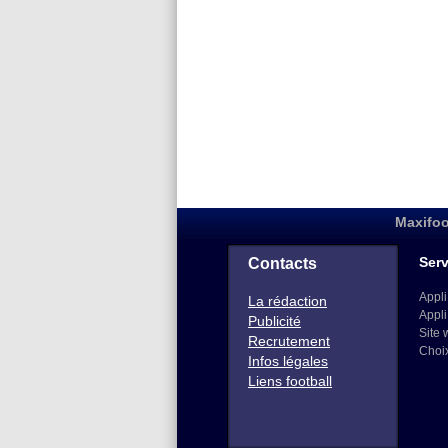
Maxifoo
Serv
Contacts
Appli
La rédaction
Appli
Publicité
Site 
Recrutement
Choi
Infos légales
Liens football