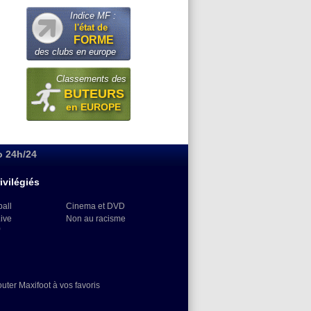
Indice MF :
l'état de
FORME
des clubs en europe
Classements des
BUTEURS
en EUROPE
o 24h/24
ivilégiés
ball
Cinema et DVD
Live
Non au racisme
)
outer Maxifoot à vos favoris