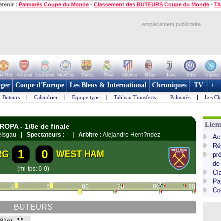
etenir :
Palmarès Coupe du Monde
-
Classement des BUTEURS Coupe du Monde
-
TA
emplacement publicitaire
n Utd
Arsenal
Liverpool
ManCity
Barca
Real
Atletico
Milan
Juve
Inter
Naples
ger
Coupe d'Europe
Les Bleus & International
Chroniques
TV
+
Buteurs
|
Calendrier
|
Equipe type
|
Tableau Transferts
|
Palmarès
|
Les Cl
Lie
ROPA - 1/8e de finale
reisgau |
Spectateurs :
- |
Arbitre :
Alejandro Hern?ndez
Ac
Ré
1
0
RG
WEST HAM
pr
de
(mi-tps: 0-0)
Cl
Pa
40
50
60
70
80
90
Co
BUTEURS