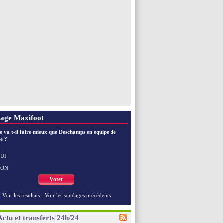
age Maxifoot
e va t-il faire mieux que Deschamps en équipe de
e ?
UI
NON
Voter
Voir les resultats
-
Voir les sondages précédents
Actu et transferts 24h/24