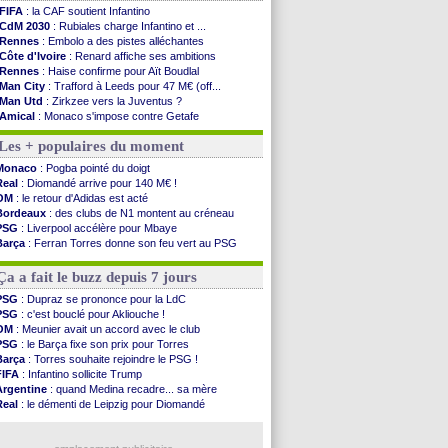
FIFA
: la CAF soutient Infantino
CdM 2030
: Rubiales charge Infantino et ...
Rennes
: Embolo a des pistes alléchantes
Côte d'Ivoire
: Renard affiche ses ambitions
Rennes
: Haise confirme pour Aït Boudlal
Man City
: Trafford à Leeds pour 47 M€ (off...
Man Utd
: Zirkzee vers la Juventus ?
Amical
: Monaco s'impose contre Getafe
Nantes
: Der Zakarian et sa relation avec Kita
Les + populaires du moment
OM
: le club prêt à libérer Kondogbia ?
Monaco
: le message touchant d'Akliouche
Monaco
: Pogba pointé du doigt
FIFA
: Tebas en remet une couche
Real
: Diomandé arrive pour 140 M€ !
FIFA
: l'UEFA maintient la pression
OM
: le retour d'Adidas est acté
PSG
: Tebas encense Luis Enrique
Bordeaux
: des clubs de N1 montent au créneau
Real
: Vinicius jusqu'en 2032 (officiel)
PSG
: Liverpool accélère pour Mbaye
Lyon
: Mangala va rejoindre Getafe
Barça
: Ferran Torres donne son feu vert au PSG
OM
: une offre refusée pour Aguerd
PSG
: Luis Enrique satisfait malgré tout
Real
: c'est confirmé pour Vinicius
Man City
: Rodri préfère le Barça au Real !
Ça a fait le buzz depuis 7 jours
Troyes
: Junior Diaz jusqu'en 2030 (officiel)
PSG
: Akliouche a signé (officiel)
PSG
: Dupraz se prononce pour la LdC
OM
: une offre pour Bulka
PSG
: c'est bouclé pour Akliouche !
PSG
: contrat signé pour Akliouche
OM
: Meunier avait un accord avec le club
Ouganda
: Owori battu à mort à Kampala
PSG
: le Barça fixe son prix pour Torres
Arsenal
: Arteta veut créer une dynastie
Barça
: Torres souhaite rejoindre le PSG !
FIFA
: Infantino sollicite Trump
Voir les brèves précédentes
Argentine
: quand Medina recadre... sa mère
Real
: le démenti de Leipzig pour Diomandé
OM
: Paixão attire un 2e club anglais
FIFA
: le conseiller d'Infantino démissionne !