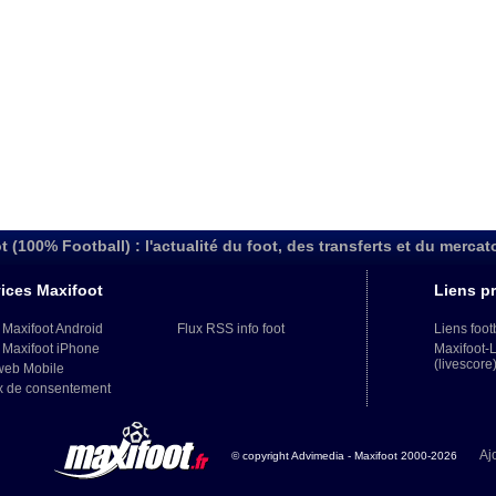
t (100% Football) : l'actualité du foot, des transferts et du mercat
ices Maxifoot
Liens pr
 Maxifoot Android
Flux RSS info foot
Liens foot
 Maxifoot iPhone
Maxifoot-
(livescore
web Mobile
x de consentement
Aj
© copyright Advimedia - Maxifoot 2000-2026