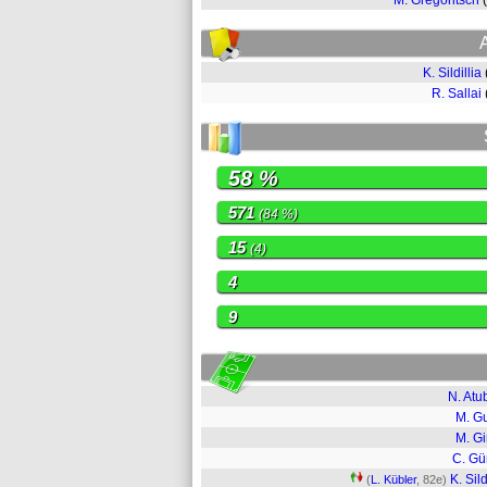
M. Gregoritsch
K. Sildillia
R. Sallai
58 %
571
(84 %)
15
(4)
4
9
N. Atu
M. G
M. Gi
C. Gü
K. Sild
(
L. Kübler
, 82e)