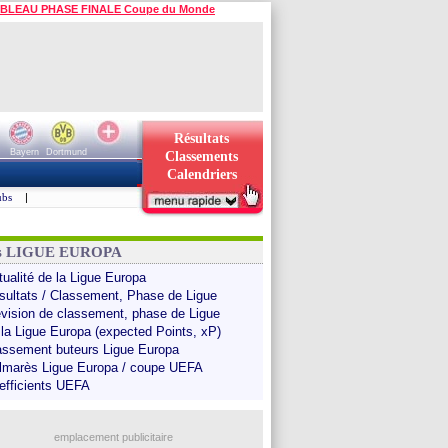
BLEAU PHASE FINALE Coupe du Monde
Résultats
Bayern
Dortmund
Classements
Calendriers
ubs
|
ns LIGUE EUROPA
tualité de la Ligue Europa
sultats / Classement, Phase de Ligue
évision de classement, phase de Ligue
 la Ligue Europa (expected Points, xP)
assement buteurs Ligue Europa
lmarès Ligue Europa / coupe UEFA
efficients UEFA
emplacement publicitaire