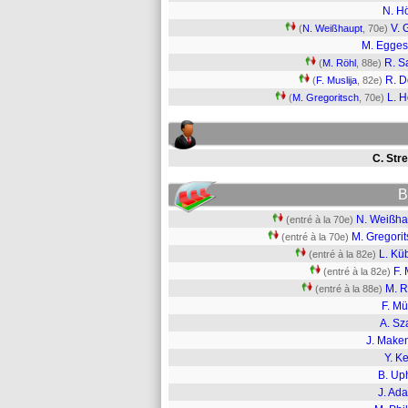
N. Hö
V. 
(
N. Weißhaupt
, 70e)
M. Egges
R. Sa
(
M. Röhl
, 88e)
R. 
(
F. Muslija
, 82e)
L. H
(
M. Gregoritsch
, 70e)
C. Str
B
N. Weißha
(entré à la 70e)
M. Gregori
(entré à la 70e)
L. Kü
(entré à la 82e)
F. 
(entré à la 82e)
M. R
(entré à la 88e)
F. Mü
A. Sz
J. Make
Y. Ke
B. Up
J. Ad