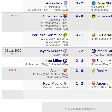
Aston Villa
3 - 2
Paris SG
Y. Tielemans (34e)
,
A. Hakimi (11e)
,
J. McGinn (55e)
,
E. Konsa (57e)
Nuno Mendes (2
21h00
FC Barcelone
4 - 0
Borussia
Raphinha (25e)
,
R. Lewandowski (48e)
,
R. Lewandowski (66e)
,
Lamine Yamal (77e)
Borussia Dortmund
3 - 1
FC Barce
S. Guirassy (11e,pen)
,
R. Bensebaini (5
S. Guirassy (49e)
,
S. Guirassy (76e)
08 avr. 2025
Bayern Munich
1 - 2
Inter Mila
21h00
T. Müller (85e)
L. Martínez (38e)
Inter Milan
2 - 2
Bayern M
L. Martínez (58e)
,
B. Pavard (61e)
H. Kane (52e)
,
E.
21h00
Arsenal
3 - 0
Real Mad
D. Rice (58e)
,
D. Rice (70e)
,
Mikel Merino (75e)
Real Madrid
1 - 2
Arsenal
Vinícius Júnior (67e)
B. Saka (65e)
,
Ma
emplacement publicitaire