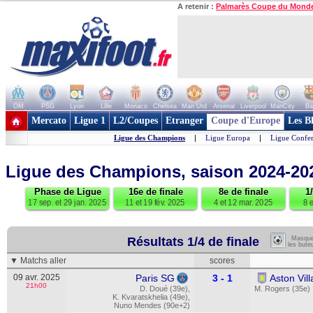
A retenir :
Palmarès Coupe du Mond
OM
PSG
Lyon
Lille
Monaco
Chelsea
Man Utd
Arsenal
Liverpool
ManCity
Ba
+ de clubs
Mercato
Ligue 1
L2/Coupes
Etranger
Coupe d'Europe
Les B
Ligue des Champions
|
Ligue Europa
|
Ligue Confe
Ligue des Champions, saison 2024-2
Phase de Ligue
16e de finale
8e de finale
1
17 sep. et 29 jan. 2025
11 et 19 fév. 2025
4 et 12 mar. 2025
8 e
Résultats 1/4 de finale
Masque
les bute
▼ Matchs aller
scores
09 avr. 2025
Paris SG
3 - 1
Aston Vill
21h00
D. Doué (39e)
,
M. Rogers (35e)
K. Kvaratskhelia (49e)
,
Nuno Mendes (90e+2)