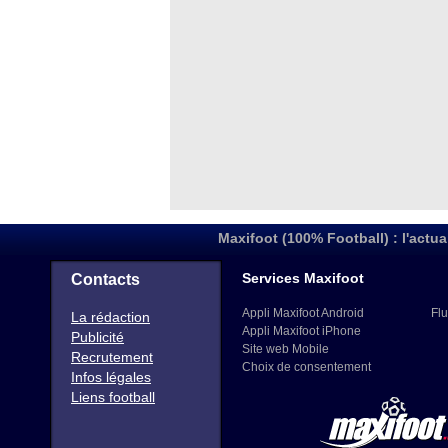
Maxifoot (100% Football) : l'actua
Services Maxifoot
Contacts
Appli Maxifoot Android
Flu
La rédaction
Appli Maxifoot iPhone
Publicité
Site web Mobile
Recrutement
Choix de consentement
Infos légales
Liens football