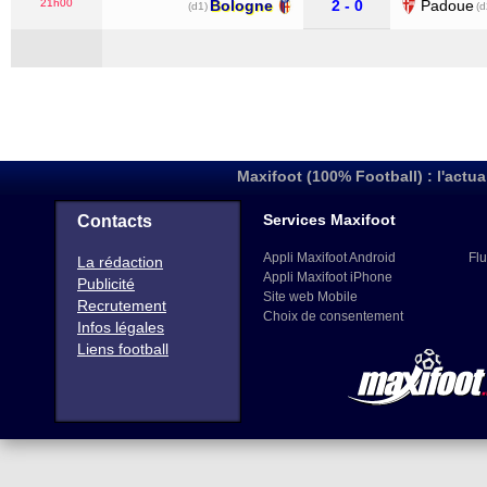
21h00
Bologne
2 - 0
Padoue
(d1)
(d
Maxifoot (100% Football) : l'actua
Services Maxifoot
Contacts
Appli Maxifoot Android
Flu
La rédaction
Appli Maxifoot iPhone
Publicité
Site web Mobile
Recrutement
Choix de consentement
Infos légales
Liens football