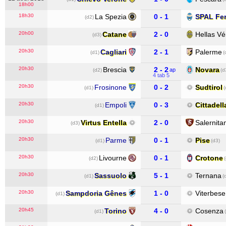
18h00
18h30
La Spezia
0 - 1
SPAL Fer
(d2)
20h00
Catane
2 - 0
Hellas V
(d3)
20h30
Cagliari
2 - 1
Palerme
(d1)
(
20h30
Brescia
2 - 2
Novara
ap
(d2)
(d
4 tab 5
20h30
Frosinone
0 - 2
Sudtirol
(d1)
(
20h30
Empoli
0 - 3
Cittadell
(d1)
20h30
Virtus Entella
2 - 0
Salernita
(d3)
20h30
Parme
0 - 1
Pise
(d1)
(d3)
20h30
Livourne
0 - 1
Crotone
(d2)
20h30
Sassuolo
5 - 1
Ternana
(d1)
(
20h30
Sampdoria Gênes
1 - 0
Viterbes
(d1)
20h45
Torino
4 - 0
Cosenza
(d1)