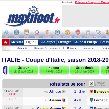
A retenir :
Palmarès Coupe du Mond
OM
PSG
Lyon
Lille
Monaco
Chelsea
Man Utd
Arsenal
Liverpool
ManCity
Ba
+ de clubs
Mercato
Ligue 1
L2/Coupes
Etranger
Coupe d'Europe
Les B
Actualité
|
Résultats & Classement
|
Buteurs
|
Calendrier
|
Equipe
ITALIE - Coupe d'Italie, saison 2018-2
◀
3e tour
4e tour
8e de finale
1
8
11, 12 aoû. 2018
4-6 déc. 2018
12-14 jan. 2019
29
Résultats 3e tour
Afficher
les buteurs
11 aoû. 2018
Udinese
1 - 2
Beneven
ap
(d1)
20h00
21h15
Genoa
4 - 0
Lecce
(d1)
(d2)
12 aoû. 2018
Chievo Verone
1 - 0
Pescara
(d1)
(