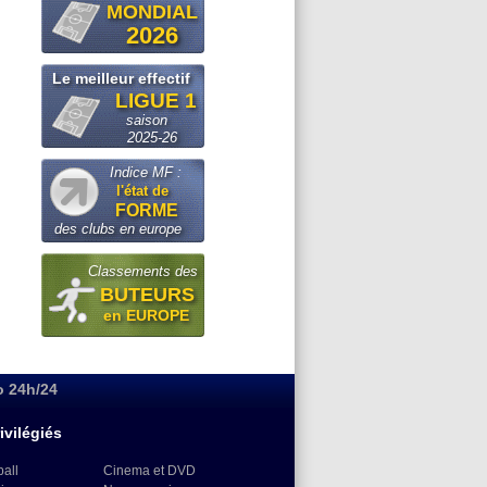
MONDIAL
2026
Le meilleur effectif
LIGUE 1
saison
2025-26
Indice MF :
l'état de
FORME
des clubs en europe
Classements des
BUTEURS
en EUROPE
o 24h/24
ivilégiés
ball
Cinema et DVD