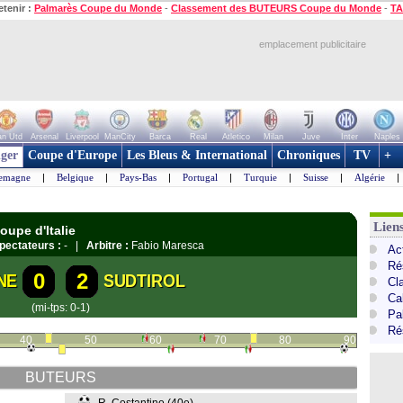
etenir :
Palmarès Coupe du Monde
-
Classement des BUTEURS Coupe du Monde
-
TA
emplacement publicitaire
n Utd
Arsenal
Liverpool
ManCity
Barca
Real
Atletico
Milan
Juve
Inter
Naples
ger
Coupe d'Europe
Les Bleus & International
Chroniques
TV
+
lemagne
|
Belgique
|
Pays-Bas
|
Portugal
|
Turquie
|
Suisse
|
Algérie
|
Liens
oupe d'Italie
pectateurs :
- |
Arbitre :
Fabio Maresca
Act
Ré
0
2
NE
SUDTIROL
Cl
Cal
(mi-tps: 0-1)
Pa
Ré
40
50
60
70
80
90
BUTEURS