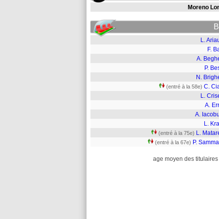
Moreno Lo
B
L. Ari
F. B
A. Beghe
P. Be
N. Brigh
C. Ci
(entré à la 58e)
L. Cris
A. Er
A. Iacob
L. Kr
L. Matar
(entré à la 75e)
P. Samma
(entré à la 67e)
age moyen des titulaires 