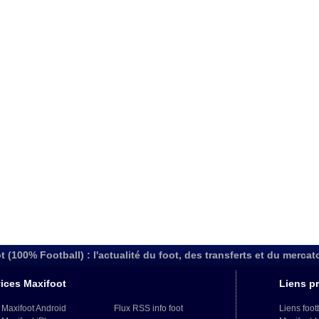
t (100% Football) : l'actualité du foot, des transferts et du mercat
ices Maxifoot
Liens pr
 Maxifoot Android
Flux RSS info foot
Liens foot