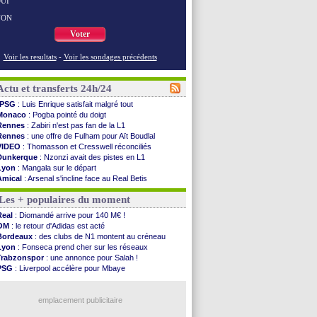
UI
NON
Voter
Voir les resultats
-
Voir les sondages précédents
Actu et transferts 24h/24
PSG
: Luis Enrique satisfait malgré tout
Monaco
: Pogba pointé du doigt
Rennes
: Zabiri n'est pas fan de la L1
Rennes
: une offre de Fulham pour Aït Boudlal
VIDEO
: Thomasson et Cresswell réconciliés
Dunkerque
: Nzonzi avait des pistes en L1
Lyon
: Mangala sur le départ
Amical
: Arsenal s'incline face au Real Betis
Amical
: lourde défaite pour le PSG
Les + populaires du moment
Man City
: Maresca flou pour Reijnders
LdC
: Fenerbahçe prend une belle option
Real
: Diomandé arrive pour 140 M€ !
Al-Diriyah
: Mbemba arrive libre (officiel)
OM
: le retour d'Adidas est acté
Atletico
: le plan d'Alvarez à son retour
Bordeaux
: des clubs de N1 montent au créneau
Amical
: premier succès pour Brest
Lyon
: Fonseca prend cher sur les réseaux
VIDEO
: le joli but de Greenwood avec le Fener !
Trabzonspor
: une annonce pour Salah !
CdM 2030
: une promesse d'Infantino au Maroc ...
PSG
: Liverpool accélère pour Mbaye
PSG
: la compo pour le premier match amical
EdF
: Infantino complimente Mbappé
Newcastle
: Jaissle est le nouveau coach (off.)
Nice
: 3 joueurs écartés du groupe pro
Real
: une nouvelle offre pour Vinicius
emplacement publicitaire
Amical
: l'OM domine Al-Shahaniya
Monaco
: Cabral a prolongé (officiel)