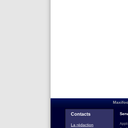
Maxifoo
Serv
Contacts
Appli
La rédaction