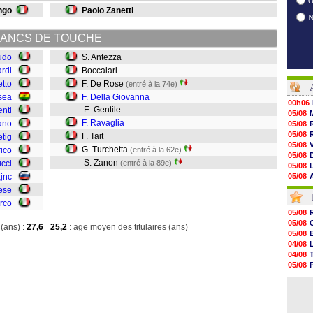
O
ngo
Paolo Zanetti
ANCS DE TOUCHE
audo
S. Antezza
ardi
Boccalari
tto
F. De Rose
(entré à la 74e)
sea
F. Della Giovanna
00h06
E. Gentile
enti
05/08
F. Ravaglia
ano
05/08
05/08
F. Tait
etig
05/08
G. Turchetta
rico
(entré à la 62e)
05/08
S. Zanon
ucci
(entré à la 89e)
05/08
ajnc
05/08
05/08
ese
05/08
rco
05/08
05/08
05/08
05/08
(ans) :
27,6
25,2
: age moyen des titulaires (ans)
05/08
05/08
05/08
04/08
05/08
04/08
05/08
05/08
05/08
04/08
05/08
04/08
05/08
05/08
05/08