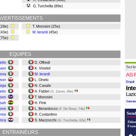
R. Costantino (40e)
G. Turchetta (89e)
AVERTISSEMENTS
(28e)
T. Morosini (25e)
(43e)
M. Ierardi
(45e)
(75e)
EQUIPES
ello
D. Offredi
Serie
naro
K. Vinetot
AS 
nova
M. Ierardi
amon
L. Oneto
Empoli
niga
N. Casale
Int
ello
A. Fabbri
(S. Zanon, 89e)
Lazi
sson
T. Morosini
Salernit
bsah
H. Fink
ione
L. Berardocco
(F. De Rose, 74e)
Sond
nisi
R. Costantino
rica
S. Mazzocchi
(G. Turchetta, 62e)
Zidan
Franc
ENTRAINEURS