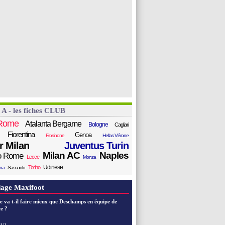
 A - les fiches CLUB
Rome
Atalanta Bergame
Bologne
Cagliari
Fiorentina
Genoa
Frosinone
Hellas Vérone
er Milan
Juventus Turin
Milan AC
Naples
o Rome
Lecce
Monza
Udinese
Torino
ana
Sassuolo
age Maxifoot
e va t-il faire mieux que Deschamps en équipe de
e ?