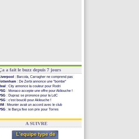
Atletico
: Molina va signer à la Roma
Real
: Diomandé arrive pour 140 M€ !
Arsenal
: Havertz en veut encore plus
Voir les brèves précédentes
Ça a fait le buzz depuis 7 jours
Liverpool
: Barcola, Carragher ne comprend pas
Tottenham
: De Zerbi annonce une "bombe"
Real
: City annonce la couleur pour Rodri
PSG
: Monaco accepte une offre pour Akliouche !
PSG
: Dupraz se prononce pour la LdC
PSG
: c'est bouclé pour Akliouche !
OM
: Meunier avait un accord avec le club
PSG
: le Barça fixe son prix pour Torres
OM
: accord de principe entre Rulli et Man City
Barça
: Torres souhaite rejoindre le PSG !
A SUIVRE
L'equipe type de