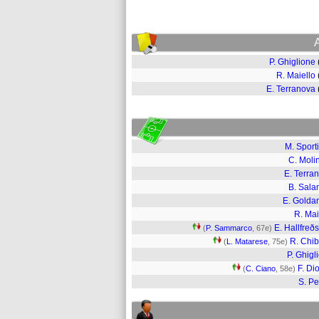
P. Ghiglione
R. Maiello
E. Terranova
M. Sporti
C. Moli
E. Terra
B. Sal
E. Golda
R. Mai
E. Hallfreð
(
P. Sammarco
, 67e)
R. Chi
(
L. Matarese
, 75e)
P. Ghigl
F. Dio
(
C. Ciano
, 58e)
S. Pe