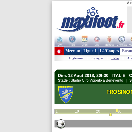
A r
OM
PSG
Lyon
Lille
Monaco
Chelsea
Ma
+ de clubs
Mercato
Ligue 1
L2/Coupes
Etran
Angleterre
|
Espagne
|
Italie
|
Al
Dim. 12 Août 2018, 20h30 - ITALIE - C
Stade :
Stadio Ciro Vigorito à Benevento |
S
FROSINO
1
10
20
30