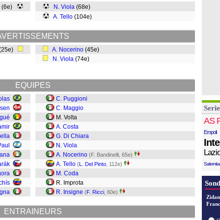
(6e)
N. Viola
(68e)
A. Tello
(104e)
AVERTISSEMENTS
(25e)
A. Nocerino
(45e)
N. Viola
(74e)
EQUIPES
olas
C. Puggioni
Serie
rsen
C. Maggio
gué
M. Volta
AS 
amir
A. Costa
Empoli
ella
G. Di Chiara
Int
Paul
N. Viola
Lazi
fana
A. Nocerino
(F. Bandinelli, 65e)
arák
A. Tello
(
L. Del Pinto
, 112e)
Salernit
gora
M. Coda
chís
R. Improta
Sond
agna
R. Insigne
(
F. Ricci
, 60e)
Zidan
Franc
ENTRAINEURS