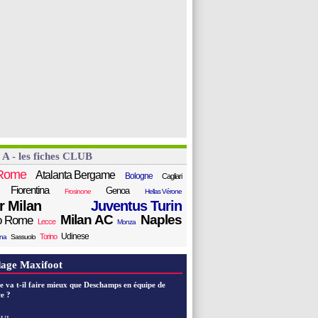
 A - les fiches CLUB
Rome
Atalanta Bergame
Bologne
Cagliari
Fiorentina
Genoa
Frosinone
Hellas Vérone
er Milan
Juventus Turin
Milan AC
Naples
o Rome
Lecce
Monza
Udinese
Torino
ana
Sassuolo
age Maxifoot
e va t-il faire mieux que Deschamps en équipe de
e ?