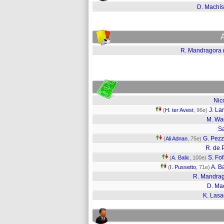
D. Machís
R. Mandragora
Nic
J. La
(
H. ter Avest
, 96e)
M. Wa
S
G. Pezz
(
Ali Adnan
, 75e)
R. de 
S. Fo
(
A. Balic
, 100e)
A. B
(
I. Pussetto
, 71e)
R. Mandra
D. Ma
K. Las