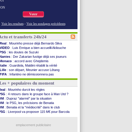
UI
NON
Voter
Voir les resultats
-
Voir les sondages précédents
Actu et transferts 24h/24
Real
: Mourinho presse déjà Bernardo Silva
VIDEO
: Luis Enrique a bien accueilli Akliouche
PSG
: les doutes de Suzuki
Nantes
: Der Zakarian fustige déjà ses joueurs
Monaco
: accord avec Ghejdemis
Italie
: Guardiola, Maldini rétablit la vérité
Lille
: son départ, Meunier accuse Létang
FIFA
: Infantino ne démissionnera pas
Barça
: Flick esquive pour Ferran Torres
Les + populaires du moment
Liverpool
: Araujo, une option d'achat à 55 M€
Lens
: inquiétude pour Édouard
Real
: Mourinho durcit les règles
Man Utd
: Vitek vendu à Middlesbrough (off.)
PSG
: 4 retours dans le groupe face à Man Utd ?
PSV
: Sano recruté pour 14,5 M€ (officiel)
OM
: Dupraz "alarmé" par la situation
OM
: Coventry pense à Angel Gomes
OM
: le PSG, les précisions de Benatia
PSG
: Rafel Pol satisfait des progrès
OM
: Benatia et la "médiocrité" dans le club
Amical
: le Barça vainqueur puis battu
PSG
: Liverpool va proposer 115 M€ pour Barcola
Inter
: Calhanoglu prêt à prolonger
OM
: B. Genesio - "ce n'est pas idéal"
Nice
: Abdelmonem veut rester
OM
: Côme pousse pour Gouiri
L2
: le classement complet
emplacement publicitaire
L2
: les résultats de la soirée
Amical
: Le Havre renversé par Oviedo