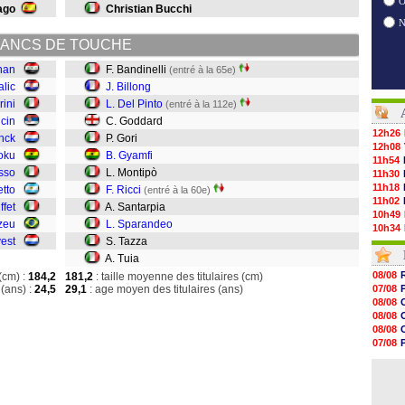
O
ago
Christian Bucchi
ANCS DE TOUCHE
nan
F. Bandinelli
(entré à la 65e)
alic
J. Billong
ini
L. Del Pinto
(entré à la 112e)
icin
C. Goddard
12h26
inck
P. Gori
12h08
oku
B. Gyamfi
11h54
isso
L. Montipò
11h30
11h18
etto
F. Ricci
(entré à la 60e)
11h02
ffet
A. Santarpia
10h49
zeu
L. Sparandeo
10h34
vest
S. Tazza
10h16
10h00
A. Tuia
09h48
08/08
(cm) :
184,2
181,2
: taille moyenne des titulaires (cm)
09h25
(ans) :
24,5
29,1
: age moyen des titulaires (ans)
07/08
09h10
08/08
08h52
08/08
08/08
08/08
08/08
07/08
08/08
07/08
08/08
08/08
08/08
08/08
08/08