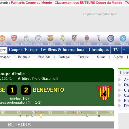
etenir :
Palmarès Coupe du Monde
-
Classement des BUTEURS Coupe du Monde
-
TA
emplacement publicitaire
n Utd
Arsenal
Liverpool
ManCity
Barca
Real
Atletico
Milan
Juve
Inter
Naples
ger
Coupe d'Europe
Les Bleus & International
Chroniques
TV
+
lemagne
|
Belgique
|
Pays-Bas
|
Portugal
|
Turquie
|
Suisse
|
Algérie
|
Liens
oupe d'Italie
:
15141 |
Arbitre :
Piero Giacomelli
Act
Ré
1
2
SE
BENEVENTO
Cl
Cal
(mi-tps: 1-0)
Pa
près prolongation (fin : 1-2)
Ré
50
60
70
80
90
100
110
120
BUTEURS