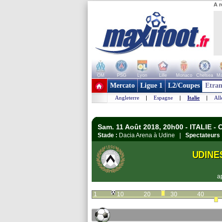
A r
OM
PSG
Lyon
Lille
Monaco
Chelsea
Ma
+ de clubs
Mercato
Ligue 1
L2/Coupes
Etran
Angleterre
|
Espagne
|
Italie
|
Al
Sam. 11 Août 2018, 20h00 - ITALIE - C
Stade :
Dacia Arena à Udine |
Spectateurs 
UDINE
a
1
10
20
30
40