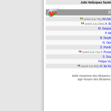
Julio Velázquez Santi
B
Ali Ad
(entré à la 75e)
A. B
(entré à la 100e)
M. Gaspar
P. M
B. Nuyt
N. Op
S. Pont
I. Puss
(entré à la 71e)
S. Scu
Felipe Vi
H. ter A
(entré à la 96e)
taille moyenne des titulaires 
age moyen des titulaires 