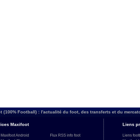
t (100% Football) : l'actualité du foot, des transferts et du mercat
ices Maxifoot
Liens pr
 Maxifoot Android
Flux RSS info foot
Liens foot