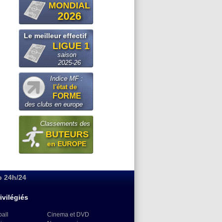
MONDIAL
2026
Le meilleur effectif
LIGUE 1
saison
2025-26
Indice MF :
l'état de
FORME
des clubs en europe
Classements des
BUTEURS
en EUROPE
o 24h/24
ivilégiés
ball
Cinema et DVD