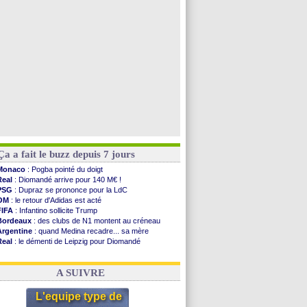
Amical
: Nice battu aux tirs au but
Benfica
: Ivanovic proche de Lens
OM
: Dupraz "alarmé" par la situation
Voir les brèves précédentes
Ça a fait le buzz depuis 7 jours
Monaco
: Pogba pointé du doigt
Real
: Diomandé arrive pour 140 M€ !
PSG
: Dupraz se prononce pour la LdC
OM
: le retour d'Adidas est acté
FIFA
: Infantino sollicite Trump
Bordeaux
: des clubs de N1 montent au créneau
Argentine
: quand Medina recadre... sa mère
Real
: le démenti de Leipzig pour Diomandé
OM
: le club prêt à libérer Kondogbia ?
OM
: Paixão attire un 2e club anglais
A SUIVRE
L'equipe type de