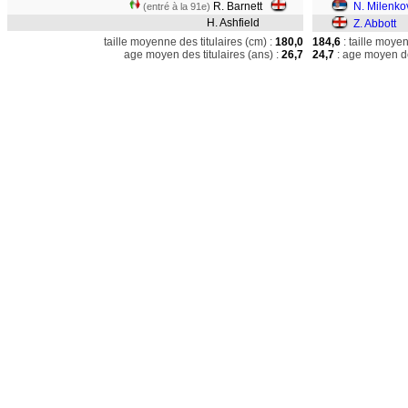
R. Barnett
N. Milenko
(entré à la 91e)
H. Ashfield
Z. Abbott
taille moyenne des titulaires (cm) :
180,0
184,6
: taille moye
age moyen des titulaires (ans) :
26,7
24,7
: age moyen de