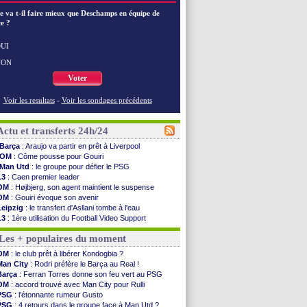
e va t-il faire mieux que Deschamps en équipe de
e ?
UI
NON
Voter
Voir les resultats
-
Voir les sondages précédents
Actu et transferts 24h/24
Barça
: Araujo va partir en prêt à Liverpool
OM
: Côme pousse pour Gouiri
Man Utd
: le groupe pour défier le PSG
L3
: Caen premier leader
OM
: Højbjerg, son agent maintient le suspense
OM
: Gouiri évoque son avenir
Leipzig
: le transfert d'Asllani tombe à l'eau
L3
: 1ère utilisation du Football Video Support
OM
: Benatia envoie une pique à Longoria
Les + populaires du moment
illarreal
: Al-Ahli veut Pape Gueye
Lyon
: la dernière saison de Fonseca ?
OM
: le club prêt à libérer Kondogbia ?
OM
: un nouveau prétendant pour Højbjerg
Man City
: Rodri préfère le Barça au Real !
Brest
: un gardien norvégien en approche ?
Barça
: Ferran Torres donne son feu vert au PSG
OM
: McCourt a versé 120 M€ en 2026
OM
: accord trouvé avec Man City pour Rulli
PSG
: 4 retours dans le groupe face à Man Utd ...
PSG
: l'étonnante rumeur Gusto
Nice
: Kevin Carlos va partir en Italie
PSG
: 4 retours dans le groupe face à Man Utd ?