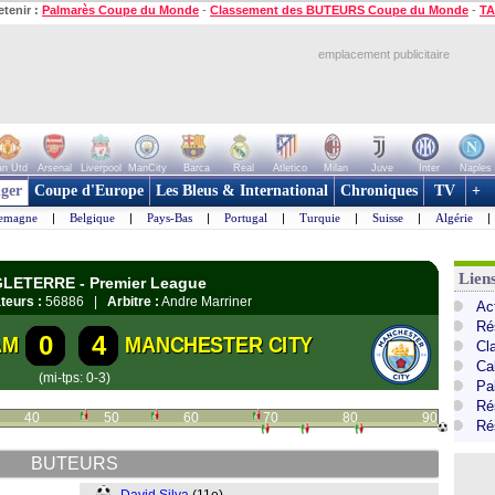
etenir :
Palmarès Coupe du Monde
-
Classement des BUTEURS Coupe du Monde
-
TA
emplacement publicitaire
n Utd
Arsenal
Liverpool
ManCity
Barca
Real
Atletico
Milan
Juve
Inter
Naples
ger
Coupe d'Europe
Les Bleus & International
Chroniques
TV
+
lemagne
|
Belgique
|
Pays-Bas
|
Portugal
|
Turquie
|
Suisse
|
Algérie
|
Lien
GLETERRE - Premier League
teurs :
56886 |
Arbitre :
Andre Marriner
Ac
Ré
0
4
AM
MANCHESTER CITY
Cl
Ca
(mi-tps: 0-3)
Pa
Ré
40
50
60
70
80
90
Ré
BUTEURS