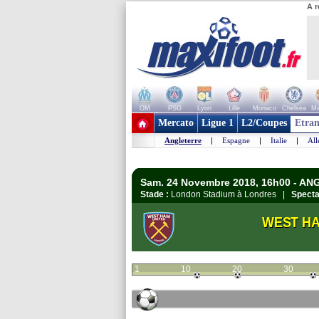
A r
OM
PSG
Lyon
Lille
Monaco
Chelsea
Ma
+ de clubs
Mercato
Ligue 1
L2/Coupes
Etran
Angleterre
|
Espagne
|
Italie
|
Al
Sam. 24 Novembre 2018, 16h00 - AN
Stade :
London Stadium à Londres |
Specta
WEST H
1
10
20
30