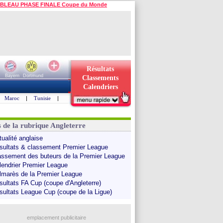
BLEAU PHASE FINALE Coupe du Monde
Résultats
Bayern
Dortmund
Classements
Calendriers
Maroc
|
Tunisie
|
s de la rubrique Angleterre
tualité anglaise
sultats & classement Premier League
assement des buteurs de la Premier League
lendrier Premier League
lmarès de la Premier League
sultats FA Cup (coupe d'Angleterre)
sultats League Cup (coupe de la Ligue)
emplacement publicitaire