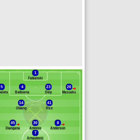
1
Fabianski
5
4
23
26
>
aleta
Balbuena
Diop
Masuaku
14
41
Obiang
Rice
Banc des remplaçants
West Ham
rroll
45
30
8
>
>
resswell
Diangana
Antonio
Anderson
hicharito
7
ble
Arnautovic