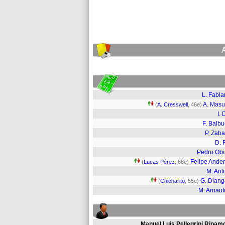
L. Fabia
A. Mas
(
A. Cresswell
, 46e)
I. 
F. Balb
P. Zaba
D. 
Pedro Ob
Felipe Ande
(
Lucas Pérez
, 68e)
M. Ant
G. Dian
(
Chicharito
, 55e)
M. Arnaut
Manuel Luis Pellegrini Ripamo