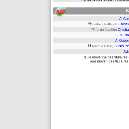
B
A. Car
A. Cressw
(entré à la 46e)
Chicha
(entré à la 55e)
M. No
A. Ogbo
Lucas Pé
(entré à la 68e)
Adr
taille moyenne des titulaires 
age moyen des titulaires 