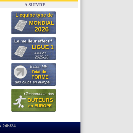
Real
: le démenti de Leipzig pour Diomandé
A SUIVRE
L'equipe type de
MONDIAL
2026
Le meilleur effectif
LIGUE 1
saison
2025-26
Indice MF :
l'état de
FORME
des clubs en europe
Classements des
BUTEURS
en EUROPE
o 24h/24