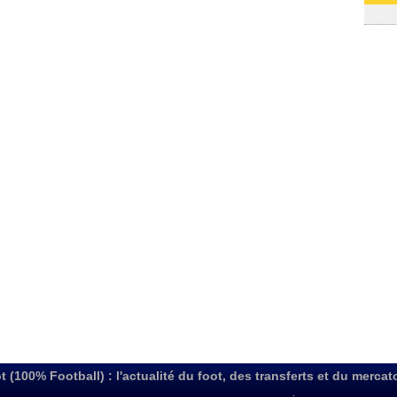
03/08
t (100% Football) : l'actualité du foot, des transferts et du mercat