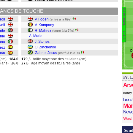
O
Pé
M
ANCS DE TOUCHE
B
A
Ad
N
C
F
H
roll
P. Foden
(entré à la 69e)
E
S
K
ell
V. Kompany
T
.
M
rito
R. Mahrez
(entré à la 74e)
C
Mu
I
A. Muric
ble
T
Y
S
J. Stones
nna
Z
O. Zinchenko
rez
D
G
Gabriel Jesus
ián
(entré à la 81e)
(cm) :
184,0
179,3
: taille moyenne des titulaires (cm)
(ans) :
26,0
27,6
: age moyen des titulaires (ans)
Pr. 
Ars
Burnley
Leeds 
Man
Newc
West
Sond