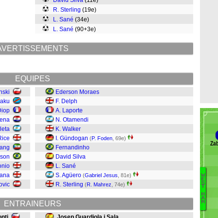
David Silva
(11e)
R. Sterling
(19e)
L. Sané
(34e)
L. Sané
(90+3e)
AVERTISSEMENTS
EQUIPES
nski
Ederson Moraes
uaku
F. Delph
Diop
A. Laporte
uena
N. Otamendi
leta
K. Walker
Rice
I. Gündogan
(
P. Foden
, 69e)
Zab
iang
Fernandinho
rson
David Silva
onio
L. Sané
gana
S. Agüero
(
Gabriel Jesus
, 81e)
W
E
S
ovic
R. Sterling
(
R. Mahrez
, 74e)
Ca
T
H
C
A
M
ENTRAINEURS
C
No
nti
Josep Guardiola i Sala