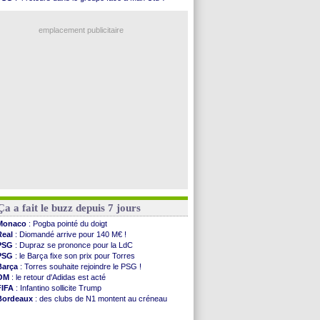
L1
: prison avec sursis requis contre un arbitre
OM
: une offre pour Bulka
Leganés
: c'est signé pour Luca Zidane (off.)
OM
: Lucas Perri a été approché
Atletico
: Ruggeri en route pour Aston Villa
emplacement publicitaire
Monaco
: Filipe Luis soutient Biereth
Lyon
: Mangala prêté à Getafe (officiel)
PSG
: Nsoki va signer en Croatie
Arsenal
: Naples vise Gabriel Jesus
Real
: Mastantuono prêté à la Fiorentina (off.)
Voir les brèves précédentes
Ça a fait le buzz depuis 7 jours
Monaco
: Pogba pointé du doigt
Real
: Diomandé arrive pour 140 M€ !
PSG
: Dupraz se prononce pour la LdC
PSG
: le Barça fixe son prix pour Torres
Barça
: Torres souhaite rejoindre le PSG !
OM
: le retour d'Adidas est acté
FIFA
: Infantino sollicite Trump
Bordeaux
: des clubs de N1 montent au créneau
Argentine
: quand Medina recadre... sa mère