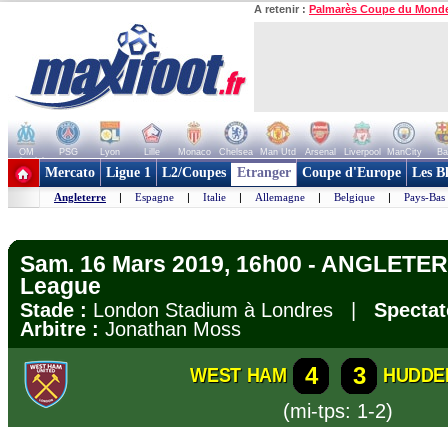
A retenir :
Palmarès Coupe du Mond
OM
PSG
Lyon
Lille
Monaco
Chelsea
Man Utd
Arsenal
Liverpool
ManCity
Ba
+ de clubs
Mercato
Ligue 1
L2/Coupes
Etranger
Coupe d'Europe
Les B
Angleterre
|
Espagne
|
Italie
|
Allemagne
|
Belgique
|
Pays-Bas
Sam. 16 Mars 2019, 16h00 - ANGLETER
League
Stade :
London Stadium à Londres |
Spectat
Arbitre :
Jonathan Moss
4
3
WEST HAM
HUDDE
(mi-tps: 1-2)