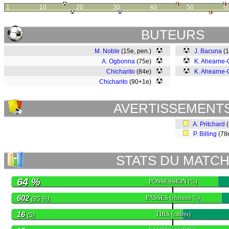
1
10
20
30
40
50
6
BUTEURS
M. Noble
(15e, pen.)
J. Bacuna
(
A. Ogbonna
(75e)
K. Ahearne-
Chicharito
(84e)
K. Ahearne-
Chicharito
(90+1e)
AVERTISSEMENT
A. Pritchard
(
P. Billing
(78
STATS DU MATC
64 %
POSSESSION
(%)
602
PASSES
(réussies %)
(85 %)
16
TIRS
(cadrés)
(5)