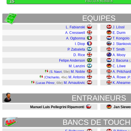
15
FAUTES SUBIES
EQUIPES
L. Fabianski
J. Lössl
A. Cresswell
E. Durm
A. Ogbonna
T. Kongolo
I. Diop
J. Stankovi
P. Zabaleta
T. Smith
D. Rice
A. Mooy
Felipe Anderson
J. Bacuna
(
M. Lanzini
C. Löwe
M. Noble
A. Pritchard
(
S. Nasri
, 59e)
M. Antonio
A. Rowe
(
Chicharito
, 46e)
(
P.
M. Arnautovic
K. Ahearne
(
Lucas Pérez
, 68e)
ENTRAINEURS
Manuel Luis Pellegrini Ripamonti
Jan Siewe
BANCS DE TOUCH