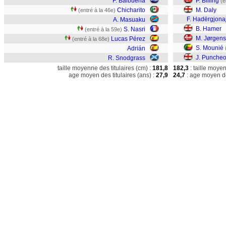
F. Balbuena
P. Billing
(e
Chicharito
M. Daly
(entré à la 46e)
F. Hadërgjona
A. Masuaku
B. Hamer
S. Nasri
(entré à la 59e)
M. Jørgen
Lucas Pérez
(entré à la 68e)
S. Mounié
Adrián
J. Punche
R. Snodgrass
taille moyenne des titulaires (cm) :
181,8
182,3
: taille moye
age moyen des titulaires (ans) :
27,9
24,7
: age moyen de