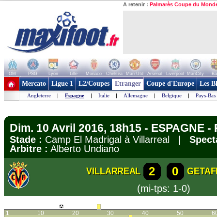
A retenir :
Palmarès Coupe du Mond
OM
PSG
Lyon
Lille
Monaco
Chelsea
Man Utd
Arsenal
Liverpool
ManCity
Ba
+ de clubs
Mercato
Ligue 1
L2/Coupes
Etranger
Coupe d'Europe
Les B
Angleterre
|
Espagne
|
Italie
|
Allemagne
|
Belgique
|
Pays-Bas
Dim. 10 Avril 2016, 18h15 - ESPAGNE - 
Stade :
Camp El Madrigal à Villarreal |
Spect
Arbitre :
Alberto Undiano
2
0
VILLARREAL
GETAF
(mi-tps: 1-0)
1
10
20
30
40
50
6