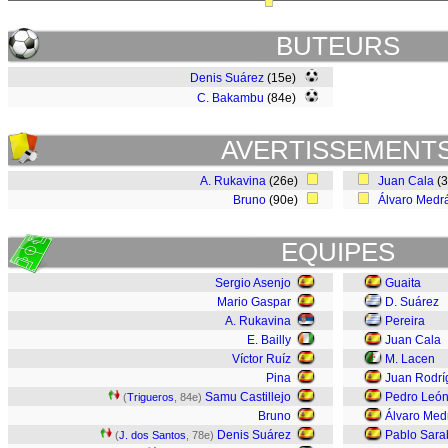
BUTEURS
Denis Suárez
(15e)
C. Bakambu
(84e)
AVERTISSEMENT
A. Rukavina
(26e)
Juan Cala
(
Bruno
(90e)
Álvaro Medr
EQUIPES
Sergio Asenjo
Guaita
Mario Gaspar
D. Suárez
A. Rukavina
Pereira
E. Bailly
Juan Cala
Víctor Ruíz
M. Lacen
Pina
Juan Rodrí
Samu Castillejo
Pedro Leó
(
Trigueros
, 84e)
Bruno
Álvaro Med
Denis Suárez
Pablo Sara
(
J. dos Santos
, 78e)