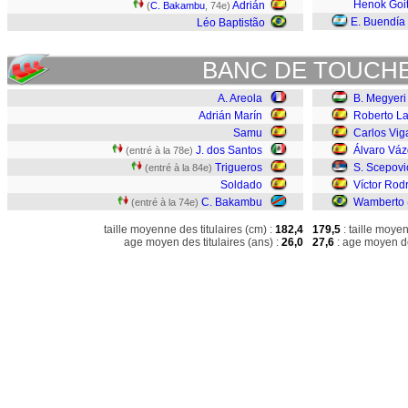
Henok Goi
Adrián
(
C. Bakambu
, 74e)
E. Buendía
Léo Baptistão
BANC DE TOUCH
A. Areola
B. Megyeri
Adrián Marín
Roberto L
Samu
Carlos Vig
J. dos Santos
Álvaro Vá
(entré à la 78e)
Trigueros
S. Scepovi
(entré à la 84e)
Soldado
Víctor Rod
C. Bakambu
Wamberto
(entré à la 74e)
taille moyenne des titulaires (cm) :
182,4
179,5
: taille moye
age moyen des titulaires (ans) :
26,0
27,6
: age moyen de