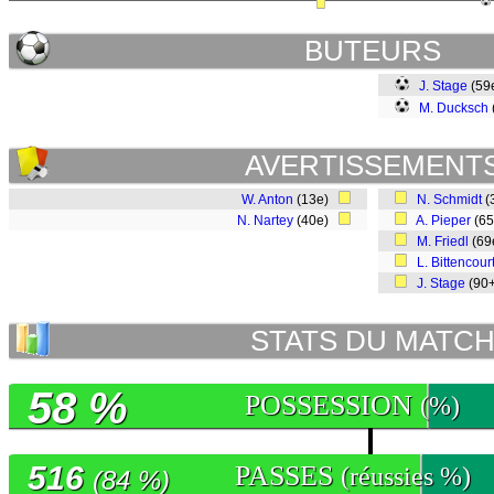
BUTEURS
J. Stage
(59
M. Ducksch
AVERTISSEMENT
W. Anton
(13e)
N. Schmidt
(
N. Nartey
(40e)
A. Pieper
(6
M. Friedl
(69
L. Bittencour
J. Stage
(90
STATS DU MATC
58 %
POSSESSION
(%)
516
PASSES
(réussies %)
(84 %)