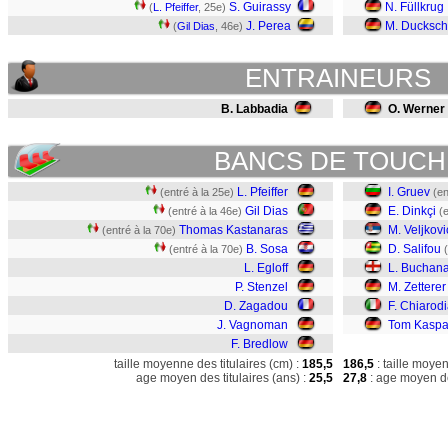
S. Guirassy
N. Füllkrug
(
L. Pfeiffer
, 25e)
J. Perea
M. Ducksch
(
Gil Dias
, 46e)
ENTRAINEURS
B. Labbadia
O. Werner
BANCS DE TOUCH
L. Pfeiffer
I. Gruev
(entré à la 25e)
(en
Gil Dias
E. Dinkçi
(entré à la 46e)
(
Thomas Kastanaras
M. Veljkovi
(entré à la 70e)
B. Sosa
D. Salifou
(entré à la 70e)
L. Egloff
L. Buchan
P. Stenzel
M. Zetterer
D. Zagadou
F. Chiarod
J. Vagnoman
Tom Kaspa
F. Bredlow
taille moyenne des titulaires (cm) :
185,5
186,5
: taille moye
age moyen des titulaires (ans) :
25,5
27,8
: age moyen de