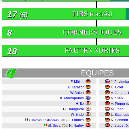
17
TIRS
(cadrés)
(5)
8
CORNERS JOUES
18
FAUTES SUBIES
EQUIPES
F. Müller
J. Pavlenka
A. Karazor
C. Groß
W. Anton
A. Jung
(
L.
K. Mavropanos
N. Stark
H. Ito
A. Pieper
(
M
G. Haraguchi
M. Friedl
W. Endo
L. Bittencou
C. Führich
N. Schmidt
(
Thomas Kastanaras
, 70e)
N. Nartey
J. Stage
(
B. Sosa
, 70e)
(
D.