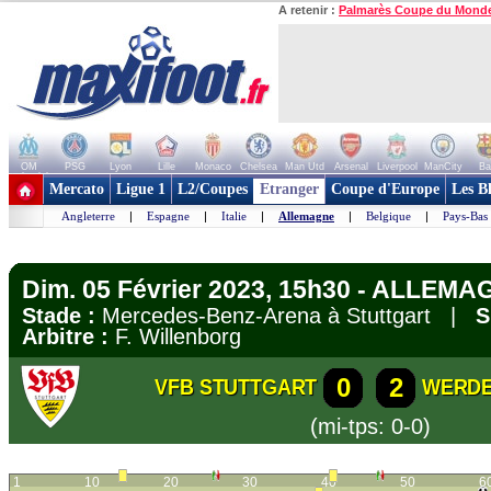
A retenir :
Palmarès Coupe du Mond
OM
PSG
Lyon
Lille
Monaco
Chelsea
Man Utd
Arsenal
Liverpool
ManCity
Ba
+ de clubs
Mercato
Ligue 1
L2/Coupes
Etranger
Coupe d'Europe
Les B
Angleterre
|
Espagne
|
Italie
|
Allemagne
|
Belgique
|
Pays-Bas
Dim. 05 Février 2023, 15h30 - ALLEMA
Stade :
Mercedes-Benz-Arena à Stuttgart |
S
Arbitre :
F. Willenborg
0
2
VFB STUTTGART
WERDE
(mi-tps: 0-0)
1
10
20
30
40
50
6