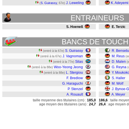
J. Leweling
K. Adeyemi
(
S. Guirassy
, 67e)
ENTRAINEURS
S. Hoeneß
E. Terzic
BANCS DE TOUCH
S. Guirassy
R. Benseba
(entré à la 67e)
J. Vagnoman
M. Reus
(entré à la 67e)
(e
Silas
D. Malen
(entré à la 77e)
(
Woo-Yeong Jeong
G. Reyna
(entré à la 88e)
(
L. Stergiou
Y. Moukok
(entré à la 88e)
F. Bredlow
S. Haller
G. Haraguchi
M. Wolf
P. Stenzel
J. Bynoe-G
A. Rouault
A. Meyer
taille moyenne des titulaires (cm) :
185,0
186,6
: taille moye
age moyen des titulaires (ans) :
24,7
26,4
: age moyen de