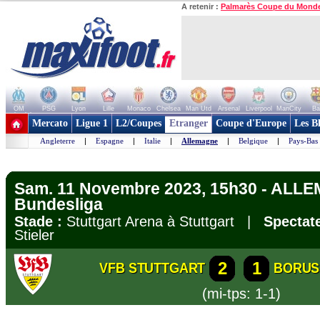
A retenir :
Palmarès Coupe du Mond
OM
PSG
Lyon
Lille
Monaco
Chelsea
Man Utd
Arsenal
Liverpool
ManCity
Ba
+ de clubs
Mercato
Ligue 1
L2/Coupes
Etranger
Coupe d'Europe
Les B
Angleterre
|
Espagne
|
Italie
|
Allemagne
|
Belgique
|
Pays-Bas
Sam. 11 Novembre 2023, 15h30 - ALL
Bundesliga
Stade :
Stuttgart Arena à Stuttgart |
Spectate
Stieler
2
1
VFB STUTTGART
BORUS
(mi-tps: 1-1)