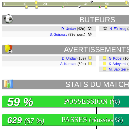
1
10
20
30
40
50
6
BUTEURS
D. Undav
(42e)
N. Füllkrug
(
S. Guirassy
(83e, pen.)
AVERTISSEMENT
D. Undav
(15e)
G. Kobel
(10
A. Karazor
(59e)
K. Adeyemi
(
M. Sabitzer
(
STATS DU MATC
59 %
POSSESSION
(%)
629
PASSES
(réussies %)
(87 %)