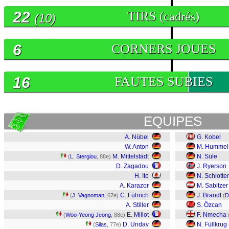
22
TIRS
(cadrés)
(10)
6
CORNERS JOUES
16
FAUTES SUBIES
EQUIPES
A. Nübel
G. Kobel
W. Anton
M. Hummel
M. Mittelstädt
N. Süle
(
L. Stergiou
, 88e)
D. Zagadou
J. Ryerson
H. Ito
N. Schlotte
A. Karazor
M. Sabitzer
C. Führich
J. Brandt
(
J. Vagnoman
, 67e)
(
D
A. Stiller
S. Özcan
E. Millot
F. Nmecha
(
Woo-Yeong Jeong
, 88e)
D. Undav
N. Füllkrug
(
Silas
, 77e)