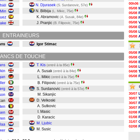
00h06
N. Djurasek
hiël
(S. Surdanovic, 57e)
05/08
N. Bilbija
 Min
(L. Mikic, 75e)
05/08
K. Abramovic
guez
(A. Susak, 84e)
05/08
05/08
J. Pranjic
lake
(B. Filipovic, 75e)
05/08
05/08
ENTRAINEURS
05/08
05/08
ans
Igor Stimac
05/08
05/08
05/08
05/08
ANCS DE TOUCHE
05/08
05/08
05/08
05/08
ans
T. Kis
(entré à la 85e)
04/08
05/08
kin
A. Susak
(entré à la 84e)
04/08
05/08
05/08
gan
L. Mikic
(entré à la 75e)
05/08
04/08
ller
B. Filipovic
(entré à la 75e)
05/08
04/08
05/08
erg
S. Surdanovic
(entré à la 57e)
05/08
30/07
M. Sikanjic
son
05/08
30/07
D. Velkoski
rcan
05/08
30/07
A. Sutkovic
den
05/08
30/07
I. Masic
05/08
sen
02/08
D. Karacic
01/08
ren
31/07
M. Ljubic
laa
02/08
M. Susic
wer
30/07
01/08