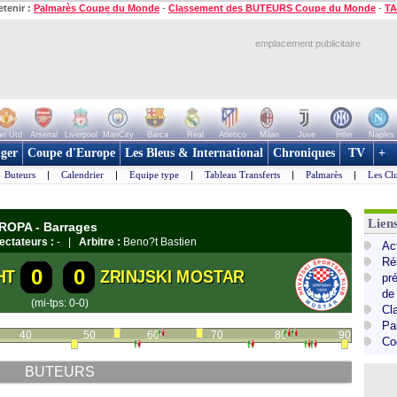
etenir :
Palmarès Coupe du Monde
-
Classement des BUTEURS Coupe du Monde
-
TA
emplacement publicitaire
n Utd
Arsenal
Liverpool
ManCity
Barca
Real
Atletico
Milan
Juve
Inter
Naples
ger
Coupe d'Europe
Les Bleus & International
Chroniques
TV
+
Buteurs
|
Calendrier
|
Equipe type
|
Tableau Transferts
|
Palmarès
|
Les Cl
Lie
UROPA - Barrages
ectateurs :
- |
Arbitre :
Beno?t Bastien
Ac
Ré
0
0
HT
ZRINJSKI MOSTAR
pr
de
(mi-tps: 0-0)
Cl
Pa
40
50
60
70
80
90
Co
BUTEURS