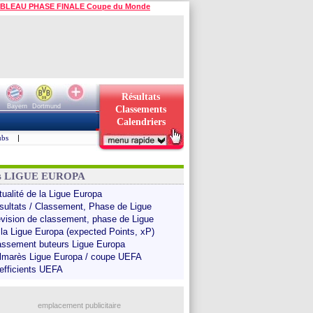
BLEAU PHASE FINALE Coupe du Monde
Résultats
Bayern
Dortmund
Classements
Calendriers
ubs
|
ns LIGUE EUROPA
tualité de la Ligue Europa
sultats / Classement, Phase de Ligue
évision de classement, phase de Ligue
 la Ligue Europa (expected Points, xP)
assement buteurs Ligue Europa
lmarès Ligue Europa / coupe UEFA
efficients UEFA
emplacement publicitaire