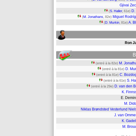
Gjivai Zec
D.
(
S. Haller
, 61e)
Miguel Rodrí
(
M. Jonathans
, 82e)
A. B
(
D. Murkin
, 81e)
Ron J
B
M. Jonath
(entré à la 82e)
D. Mur
(entré à la 81e)
C. Bozdo
(entré à la 81e)
S. Ha
(entré à la 61e)
D. van den B
(entré à la 29e)
K. Finns
E. Demi
M. Did
Niklas Brøndsted Vesterlund Niel
J. van Omme
K. Gadel
M. Brou