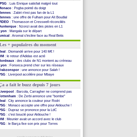
PSG
: Luis Enrique satisfait malgré tout
Monaco
: Pogba pointé du doigt
Rennes
: Zabiri n'est pas fan de la L1
Rennes
: une offre de Fulham pour Aït Boudlal
VIDEO
: Thomasson et Cresswell réconciliés
Dunkerque
: Nzonzi avait des pistes en L1
Lyon
: Mangala sur le départ
Amical
: Arsenal s'incline face au Real Betis
Amical
: lourde défaite pour le PSG
Les + populaires du moment
Man City
: Maresca flou pour Reijnders
LdC
: Fenerbahçe prend une belle option
Real
: Diomandé arrive pour 140 M€ !
Al-Diriyah
: Mbemba arrive libre (officiel)
OM
: le retour d'Adidas est acté
Atletico
: le plan d'Alvarez à son retour
Bordeaux
: des clubs de N1 montent au créneau
Amical
: premier succès pour Brest
Lyon
: Fonseca prend cher sur les réseaux
VIDEO
: le joli but de Greenwood avec le Fener !
Trabzonspor
: une annonce pour Salah !
CdM 2030
: une promesse d'Infantino au Maroc ...
PSG
: Liverpool accélère pour Mbaye
PSG
: la compo pour le premier match amical
EdF
: Infantino complimente Mbappé
Newcastle
: Jaissle est le nouveau coach (off.)
Nice
: 3 joueurs écartés du groupe pro
Ça a fait le buzz depuis 7 jours
Real
: une nouvelle offre pour Vinicius
Amical
: l'OM domine Al-Shahaniya
Liverpool
: Barcola, Carragher ne comprend pas
Monaco
: Cabral a prolongé (officiel)
Tottenham
: De Zerbi annonce une "bombe"
Atletico
: Molina va signer à la Roma
Real
: City annonce la couleur pour Rodri
Real
: Diomandé arrive pour 140 M€ !
PSG
: Monaco accepte une offre pour Akliouche !
Arsenal
: Havertz en veut encore plus
PSG
: Dupraz se prononce pour la LdC
PSG
: c'est bouclé pour Akliouche !
Voir les brèves précédentes
OM
: Meunier avait un accord avec le club
PSG
: le Barça fixe son prix pour Torres
OM
: accord de principe entre Rulli et Man City
Barça
: Torres souhaite rejoindre le PSG !