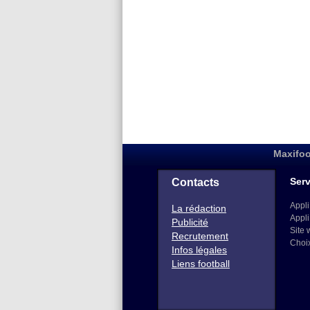
Maxifoo
Serv
Contacts
Appli
La rédaction
Appli
Publicité
Site 
Recrutement
Choi
Infos légales
Liens football