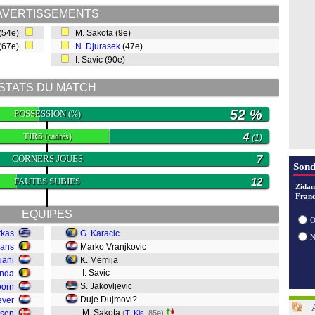
AVERTISSEMENTS
(54e)
M. Sakota (9e)
(67e)
N. Djurasek
(47e)
I. Savic (90e)
STATS DU MATCH
52 %
POSSESSION
(%)
TIRS
4
(cadrés)
(1)
CORNERS JOUES
7
Sond
FAUTES SUBIES
12
Zidan
Franc
EQUIPES
O
rkas
G. Karacic
mans
Marko Vranjkovic
uani
K. Memija
I. Savic
anda
S. Jakovljevic
oorn
Duje Dujmovi?
ever
M. Sakota
nsen
(
T. Kis
, 85e)