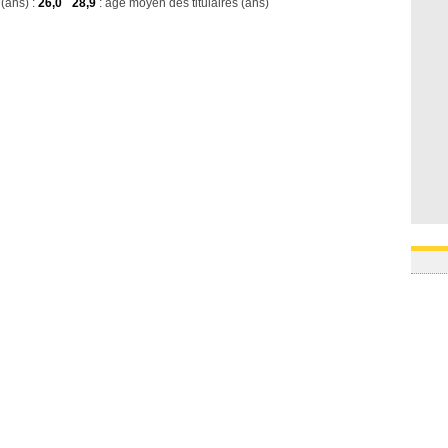
(ans) :
26,0
28,9
: age moyen des titulaires (ans)