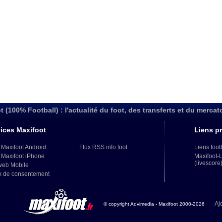
t (100% Football) : l'actualité du foot, des transferts et du mercat
ices Maxifoot
Liens pr
 Maxifoot Android
Flux RSS info foot
Liens foot
 Maxifoot iPhone
Maxifoot-
(livescore
web Mobile
x de consentement
Aj
© copyright Advimedia - Maxifoot 2000-2026