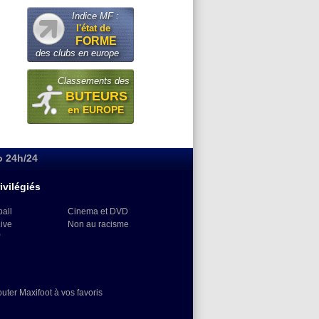
Indice MF :
l'état de
FORME
des clubs en europe
Classements des
BUTEURS
en EUROPE
o 24h/24
ivilégiés
ball
Cinema et DVD
Live
Non au racisme
)
outer Maxifoot à vos favoris