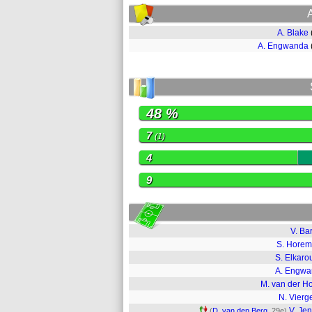
A. Blake
A. Engwanda
48 %
7
(1)
4
9
V. Ba
S. Hore
S. Elkaro
A. Engw
M. van der H
N. Vierg
V. Je
(
D. van den Berg
, 29e)