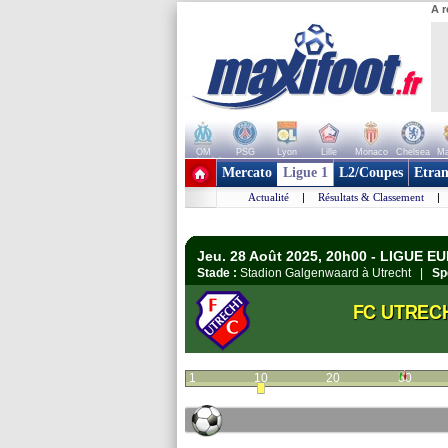
A r
OM
PSG
Lyon
Lille
Monaco
Chelsea
Ma
+ de clubs
Mercato
Ligue 1
L2/Coupes
Etran
Actualité
|
Résultats & Classement
|
Jeu. 28 Août 2025, 20h00 - LIGUE E
Stade :
Stadion Galgenwaard à Utrecht |
Sp
FC UTREC
1
10
20
30