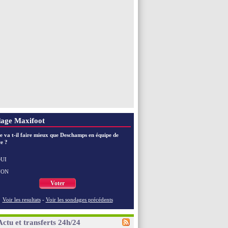
age Maxifoot
e va t-il faire mieux que Deschamps en équipe de
e ?
UI
NON
Voter
Voir les resultats
-
Voir les sondages précédents
Actu et transferts 24h/24