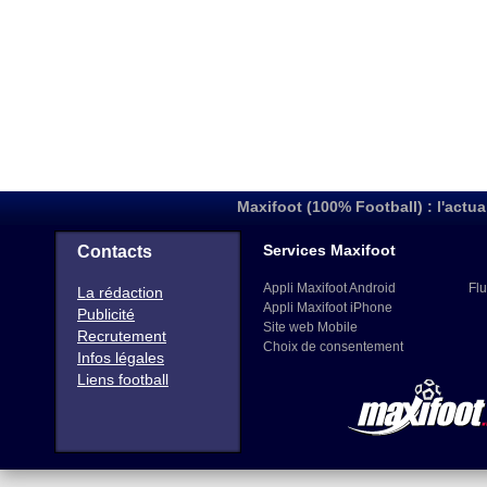
Maxifoot (100% Football) : l'actua
Services Maxifoot
Contacts
Appli Maxifoot Android
Flu
La rédaction
Appli Maxifoot iPhone
Publicité
Site web Mobile
Recrutement
Choix de consentement
Infos légales
Liens football