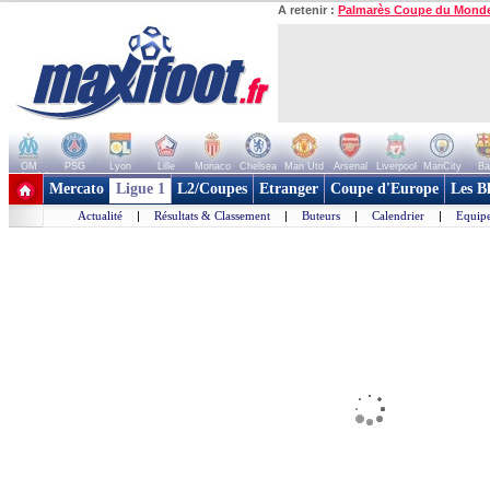
A retenir :
Palmarès Coupe du Mond
OM
PSG
Lyon
Lille
Monaco
Chelsea
Man Utd
Arsenal
Liverpool
ManCity
Ba
+ de clubs
Mercato
Ligue 1
L2/Coupes
Etranger
Coupe d'Europe
Les B
Actualité
|
Résultats & Classement
|
Buteurs
|
Calendrier
|
Equipe