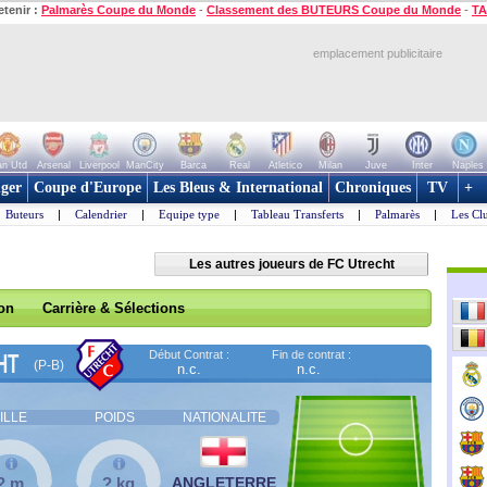
etenir :
Palmarès Coupe du Monde
-
Classement des BUTEURS Coupe du Monde
-
TA
emplacement publicitaire
n Utd
Arsenal
Liverpool
ManCity
Barca
Real
Atletico
Milan
Juve
Inter
Naples
ger
Coupe d'Europe
Les Bleus & International
Chroniques
TV
+
Buteurs
|
Calendrier
|
Equipe type
|
Tableau Transferts
|
Palmarès
|
Les Cl
Les autres joueurs de FC Utrecht
son
Carrière & Sélections
Début Contrat :
Fin de contrat :
HT
(P-B)
n.c.
n.c.
ILLE
POIDS
NATIONALITE
? m
? kg
ANGLETERRE