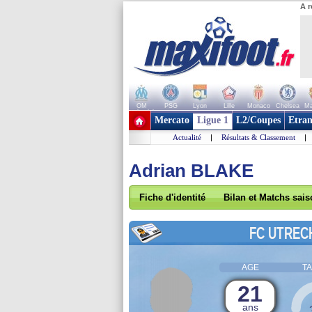
A r
OM
PSG
Lyon
Lille
Monaco
Chelsea
Ma
+ de clubs
Mercato
Ligue 1
L2/Coupes
Etran
Actualité
|
Résultats & Classement
|
Adrian BLAKE
Fiche d'identité
Bilan et Matchs sai
FC UTREC
AGE
TA
21
ans