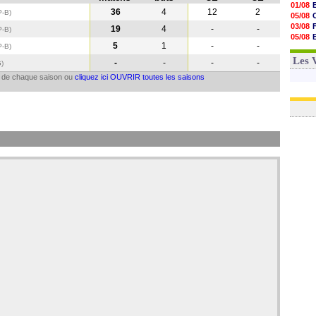
01/08
36
4
12
2
P-B)
05/08
03/08
19
4
-
-
P-B
)
05/08
5
1
-
-
P-B
)
03/08
03/08
Les 
-
-
-
-
G
)
il de chaque saison ou
cliquez ici OUVRIR toutes les saisons