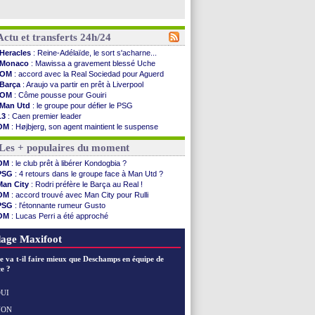
Actu et transferts 24h/24
Heracles
: Reine-Adélaïde, le sort s'acharne...
Monaco
: Mawissa a gravement blessé Uche
OM
: accord avec la Real Sociedad pour Aguerd
Barça
: Araujo va partir en prêt à Liverpool
OM
: Côme pousse pour Gouiri
Man Utd
: le groupe pour défier le PSG
L3
: Caen premier leader
OM
: Højbjerg, son agent maintient le suspense
OM
: Gouiri évoque son avenir
Les + populaires du moment
Leipzig
: le transfert d'Asllani tombe à l'eau
L3
: 1ère utilisation du Football Video Support
OM
: le club prêt à libérer Kondogbia ?
OM
: Benatia envoie une pique à Longoria
PSG
: 4 retours dans le groupe face à Man Utd ?
illarreal
: Al-Ahli veut Pape Gueye
Man City
: Rodri préfère le Barça au Real !
Lyon
: la dernière saison de Fonseca ?
OM
: accord trouvé avec Man City pour Rulli
OM
: un nouveau prétendant pour Højbjerg
PSG
: l'étonnante rumeur Gusto
Brest
: un gardien norvégien en approche ?
OM
: Lucas Perri a été approché
OM
: McCourt a versé 120 M€ en 2026
OM
: une offre pour Bulka
PSG
: 4 retours dans le groupe face à Man Utd ...
Ouganda
: Owori battu à mort à Kampala
age Maxifoot
Nice
: Kevin Carlos va partir en Italie
L1
: prison avec sursis requis contre un arbitre
e va t-il faire mieux que Deschamps en équipe de
Leganés
: c'est signé pour Luca Zidane (off.)
e ?
Atletico
: Ruggeri en route pour Aston Villa
Monaco
: Filipe Luis soutient Biereth
UI
Lyon
: Mangala prêté à Getafe (officiel)
NON
Voir les brèves précédentes