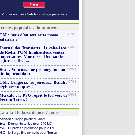
Voter
Voir les resultats
-
Voir les sondages précédents
articles populaires du moment
(07/08)
OM : mais d'où sort cette masse
salariale ?
(06/08)
Journal des Transferts : la volte-face
de Rodri, l'OM finalise deux ventes
importantes, Vinicius et Diomandé
agitent le Real...
(06/08)
Real : Vinicius, une prolongation au
timing troublant
(07/08)
OM : Longoria, les joueurs... Benatia
règle ses comptes !
(06/08)
Mercato : le PSG reçoit le feu vert de
Ferran Torres !
Ça a fait le buzz depuis 7 jours
Monaco
: Pogba pointé du doigt
Real
: Diomandé arrive pour 140 M€ !
PSG
: Dupraz se prononce pour la LdC
PSG
: le Barça fixe son prix pour Torres