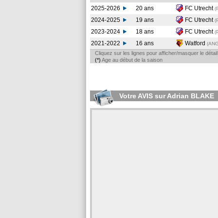
2025-2026
20 ans
FC Utrecht
(
2024-2025
19 ans
FC Utrecht
(
2023-2024
18 ans
FC Utrecht
(
2021-2022
16 ans
Watford
(AN
Cliquez sur les lignes pour afficher/masquer le déta
(*)
Age au début de la saison
Votre AVIS sur Adrian BLAKE