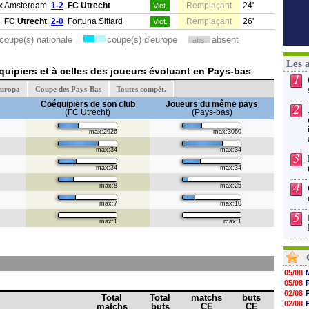
x Amsterdam
1-2
FC Utrecht
Remplaçant
24'
Vict.
FC Utrecht
2-0
Fortuna Sittard
Remplaçant
26'
Vict.
coupe(s) nationale
coupe(s) d'europe
absent
abs.
Les 
uipiers et à celles des joueurs évoluant en Pays-bas
1
Europa
Coupe des Pays-Bas
Toutes compét.
Coéquipiers de son club
Joueurs du même pays
2
(FC Utrecht)
(Pays-bas)
max:2926
max:3060
max:34
max:34
3
max:34
max:34
4
max:8
max:25
max:7
max:10
5
max:1
max:1
05/08
05/08
02/08
Total
Total
matchs
buts
02/08
matchs
buts
CE
CE