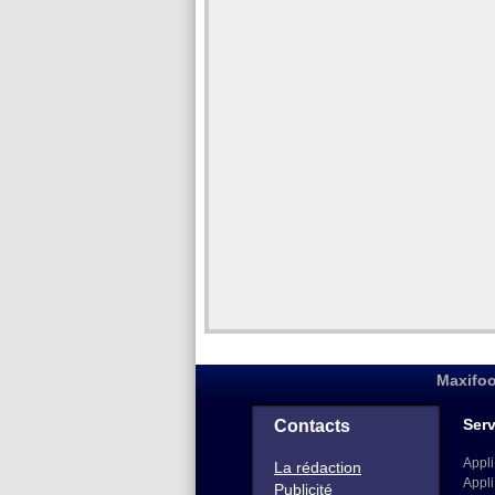
Maxifoo
Serv
Contacts
Appli
La rédaction
Appli
Publicité