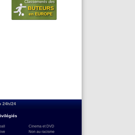
Classements des
BUTEURS
en EUROPE
o 24h/24
ivilégiés
ball
Cinema et DVD
Live
Non au racisme