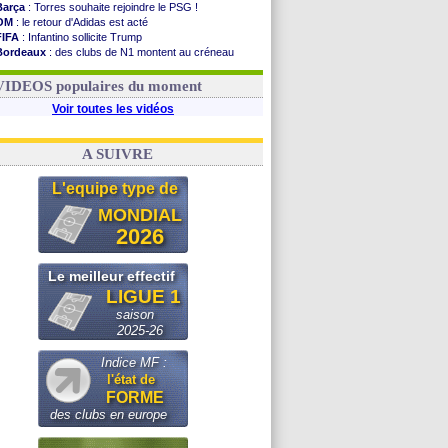
Barça
: Torres souhaite rejoindre le PSG !
OM
: le retour d'Adidas est acté
FIFA
: Infantino sollicite Trump
Bordeaux
: des clubs de N1 montent au créneau
Argentine
: quand Medina recadre... sa mère
Real
: le démenti de Leipzig pour Diomandé
VIDEOS populaires du moment
Voir toutes les vidéos
A SUIVRE
L'equipe type de
MONDIAL
2026
Le meilleur effectif
LIGUE 1
saison
2025-26
Indice MF :
l'état de
FORME
des clubs en europe