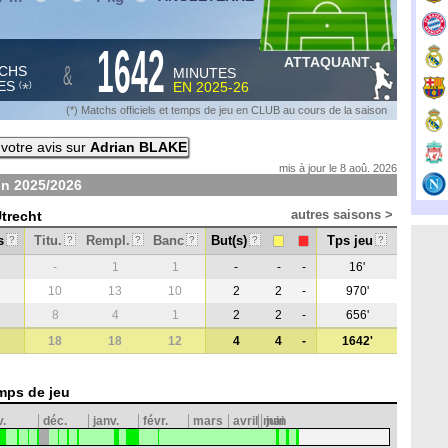
1642
ATTAQUANT
&
CHS
MINUTES
ES
EN
2025-26
*
(
)
(*) Matchs officiels et temps de jeu en CLUB au cours de la saison
votre avis sur
Adrian BLAKE
mis à jour le 8 aoû. 2026
on
2025/2026
autres saisons >
Utrecht
s
Titu.
Rempl.
Banc
But(s)
Tps jeu
?
?
?
?
?
?
-
1
1
-
-
-
16'
10
13
10
2
2
-
970'
8
4
1
2
2
-
656'
18
18
12
4
4
-
1642'
mps de jeu
v.
déc.
janv.
févr.
mars
avril
mai
juin