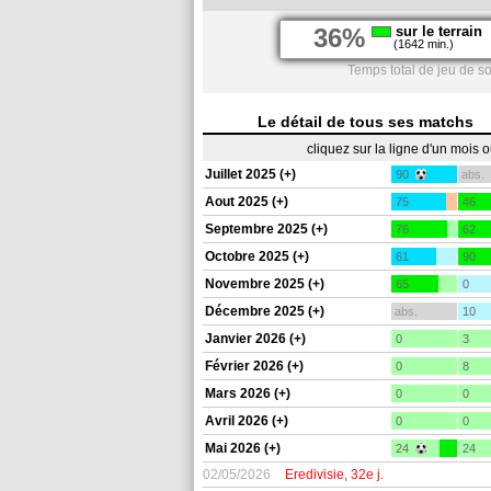
36%
sur le terrain
(1642 min.)
Temps total de jeu de s
Le détail de tous ses matchs
cliquez sur la ligne d'un mois 
Juillet 2025 (+)
90
abs.
Aout 2025 (+)
75
46
Septembre 2025 (+)
76
62
Octobre 2025 (+)
61
90
Novembre 2025 (+)
65
0
Décembre 2025 (+)
abs.
10
Janvier 2026 (+)
0
3
Février 2026 (+)
0
8
Mars 2026 (+)
0
0
Avril 2026 (+)
0
0
Mai 2026 (+)
24
24
02/05/2026
Eredivisie, 32e j.