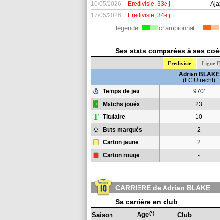
10/05/2026
Eredivisie, 33e j.
Aja
17/05/2026
Eredivisie, 34e j.
légende:
championnat
Ses stats comparées à ses coéq
Eredivisie
Ligue 
Adrian BLAKE
(FC Utrecht)
Temps de jeu
970'
Matchs joués
23
T
Titulaire
10
Buts marqués
2
Carton jaune
2
Carton rouge
-
CARRIERE de Adrian BLAKE
Sa carrière en club
(*)
Age
Saison
Club