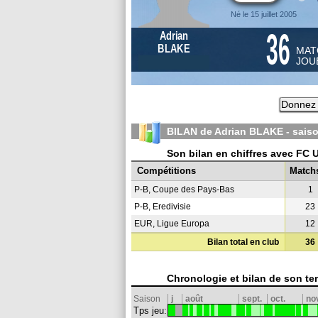
Né le 15 juillet 2005
36
Adrian
BLAKE
MAT
JOU
Donnez 
BILAN de Adrian BLAKE - sais
Son bilan en chiffres avec FC 
Compétitions
Match
P-B, Coupe des Pays-Bas
1
P-B, Eredivisie
23
EUR, Ligue Europa
12
Bilan total en club
36
Chronologie et bilan de son te
Saison
j
août
sept.
oct.
no
Tps jeu: