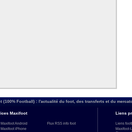
t (100% Football) : l'actualité du foot, des transferts et du mercat
ices Maxifoot
Liens pr
 Maxifoot Android
Flux RSS info foot
Liens foot
 Maxifoot iPhone
Maxifoot-