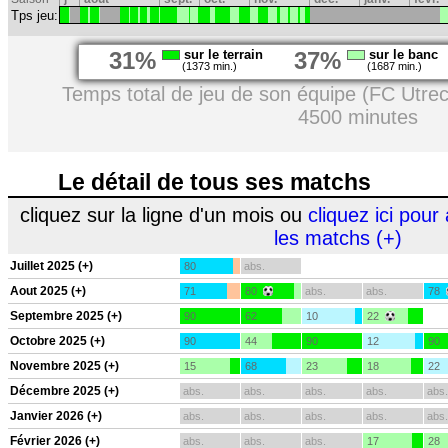
Tps jeu:
31%
sur le terrain
37%
sur le banc
(1373 min.)
(1687 min.)
Temps total de jeu de son équipe (FC Utrec
4500 minutes
Le détail de tous ses matchs
cliquez sur la ligne d'un mois ou
cliquez ici pour 
les matchs (+)
Juillet 2025 (+)
80
abs.
Aout 2025 (+)
71
80
abs.
abs.
78
Septembre 2025 (+)
90
62
10
22
Octobre 2025 (+)
90
44
90
12
90
Novembre 2025 (+)
15
68
23
18
22
Décembre 2025 (+)
abs.
abs.
abs.
abs.
abs.
Janvier 2026 (+)
abs.
abs.
abs.
abs.
abs.
Février 2026 (+)
abs.
abs.
abs.
17
28