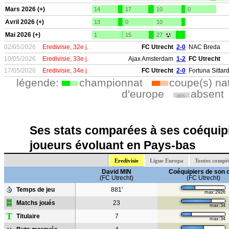
Mars 2026 (+)
14
17
10
0
Avril 2026 (+)
13
0
10
Mai 2026 (+)
1
15
27
02/05/2026
Eredivisie, 32e j.
FC Utrecht
2-0
NAC Breda
10/05/2026
Eredivisie, 33e j.
Ajax Amsterdam
1-2
FC Utrecht
17/05/2026
Eredivisie, 34e j.
FC Utrecht
2-0
Fortuna Sittar
légende:
championnat
coupe(s) na
d'europe
absent
abs.
Ses stats comparées à ses coéquipi
joueurs évoluant en Pays-bas
Eredivisie
Ligue Europa
Toutes compét
David MIN
Coéquipiers de son 
(FC Utrecht)
(FC Utrecht)
Temps de jeu
881'
max:2926
Matchs joués
23
max:34
T
Titulaire
7
max:34