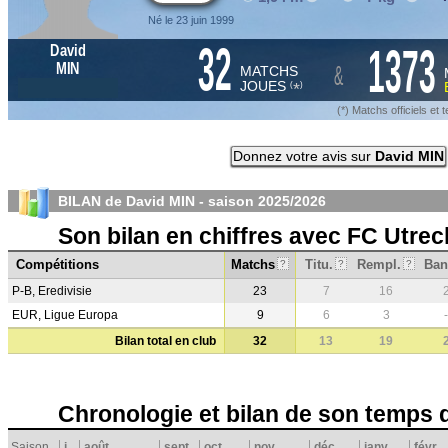
Né le 23 juin 1999
32
1373
David
&
MIN
MATCHS
JOUES
*
(
)
(*) Matchs officiels e
Donnez votre avis sur
David MIN
BILAN de David MIN - saison
2025/2026
Son bilan en chiffres avec FC Utrec
Compétitions
Matchs
Titu.
Rempl.
Ban
?
?
?
P-B, Eredivisie
23
7
16
EUR, Ligue Europa
9
6
3
-
Bilan total en club
32
13
19
Chronologie et bilan de son temps 
Saison
j
août
sept.
oct.
nov.
déc.
janv.
févr.