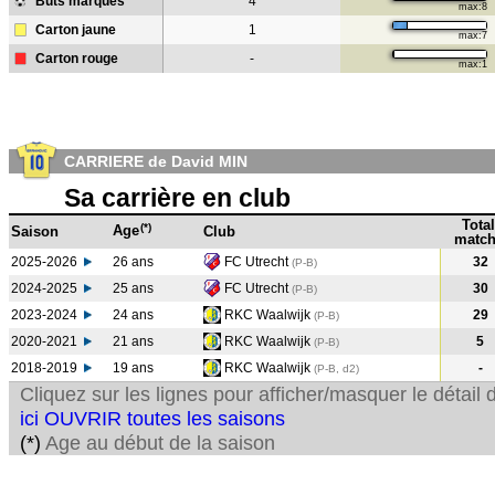
Buts marqués
4
max:8
Carton jaune
1
max:7
Carton rouge
-
max:1
CARRIERE de David MIN
Sa carrière en club
Total
(*)
Age
Saison
Club
match
2025-2026
26 ans
FC Utrecht
32
(P-B)
2024-2025
25 ans
FC Utrecht
30
(P-B
)
2023-2024
24 ans
RKC Waalwijk
29
(P-B
)
2020-2021
21 ans
RKC Waalwijk
5
(P-B
)
2018-2019
19 ans
RKC Waalwijk
-
(P-B, d2)
Cliquez sur les lignes pour afficher/masquer le détai
ici OUVRIR toutes les saisons
(*)
Age au début de la saison