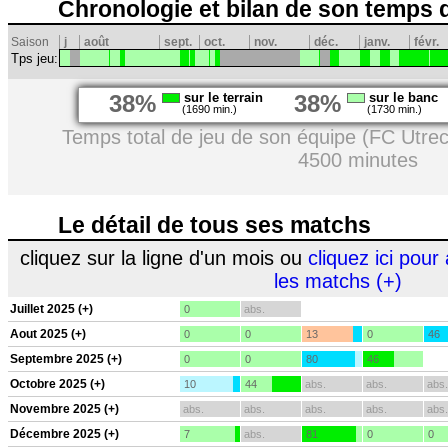
Chronologie et bilan de son temps 
Saison
j
août
sept.
oct.
nov.
déc.
janv.
févr.
Tps jeu:
38%
sur le terrain
38%
sur le banc
(1690 min.)
(1730 min.)
Temps total de jeu de son équipe (FC Utrec
4500 minutes
Le détail de tous ses matchs
cliquez sur la ligne d'un mois ou
cliquez ici pour 
les matchs (+)
Juillet 2025 (+)
0
abs.
Aout 2025 (+)
0
0
13
0
46
Septembre 2025 (+)
0
0
80
46
Octobre 2025 (+)
10
44
abs.
abs.
abs.
Novembre 2025 (+)
abs.
abs.
abs.
abs.
abs.
Décembre 2025 (+)
7
abs.
81
0
0