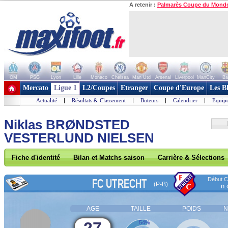
A retenir :
Palmarès Coupe du Mond
OM
PSG
Lyon
Lille
Monaco
Chelsea
Man Utd
Arsenal
Liverpool
ManCity
Ba
+ de clubs
Mercato
Ligue 1
L2/Coupes
Etranger
Coupe d'Europe
Les B
Actualité
|
Résultats & Classement
|
Buteurs
|
Calendrier
|
Equipe
Niklas BRØNDSTED
VESTERLUND NIELSEN
Fiche d'identité
Bilan et Matchs saison
Carrière & Sélections
Début Co
FC UTRECHT
(P-B)
n.
AGE
TAILLE
POIDS
N
54%