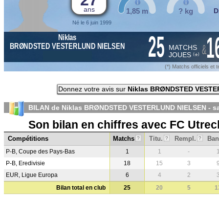
27
ans
1,85 m
? kg
D
Né le 6 juin 1999
25
1
Niklas
&
BRØNDSTED VESTERLUND NIELSEN
MATCHS
JOUES
*
(
)
(*) Matchs officiels e
Donnez votre avis sur
Niklas BRØNDSTED VESTE
BILAN de Niklas BRØNDSTED VESTERLUND NIELSEN - s
Son bilan en chiffres avec FC Utrec
Compétitions
Matchs
Titu.
Rempl.
Ban
?
?
?
P-B, Coupe des Pays-Bas
1
1
-
P-B, Eredivisie
18
15
3
EUR, Ligue Europa
6
4
2
Bilan total en club
25
20
5
1