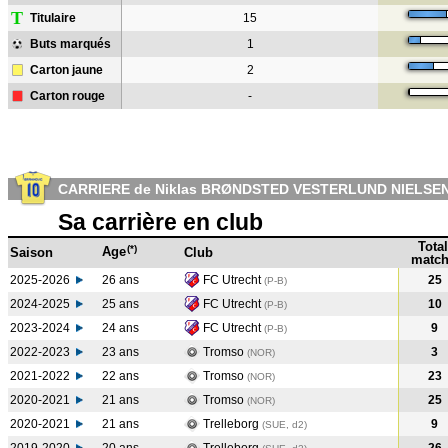
T
Titulaire
15
Buts marqués
1
Carton jaune
2
Carton rouge
-
CARRIERE de Niklas BRØNDSTED VESTERLUND NIELSE
Sa carrière en club
Total
(*)
Age
Saison
Club
match
2025-2026
26 ans
FC Utrecht
25
(P-B)
2024-2025
25 ans
FC Utrecht
10
(P-B
)
2023-2024
24 ans
FC Utrecht
9
(P-B
)
2022-2023
23 ans
Tromso
3
(NOR
)
2021-2022
22 ans
Tromso
23
(NOR
)
2020-2021
21 ans
Tromso
25
(NOR
)
2020-2021
21 ans
Trelleborg
9
(SUE, d2)