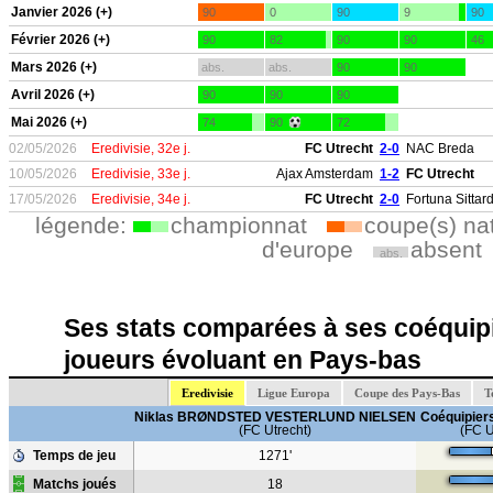
Janvier 2026 (+)
90
0
90
9
90
Février 2026 (+)
90
82
90
90
46
Mars 2026 (+)
abs.
abs.
90
90
Avril 2026 (+)
90
90
90
Mai 2026 (+)
74
90
72
02/05/2026
Eredivisie, 32e j.
FC Utrecht
2-0
NAC Breda
10/05/2026
Eredivisie, 33e j.
Ajax Amsterdam
1-2
FC Utrecht
17/05/2026
Eredivisie, 34e j.
FC Utrecht
2-0
Fortuna Sittar
légende:
championnat
coupe(s) na
d'europe
absent
abs.
Ses stats comparées à ses coéquipi
joueurs évoluant en Pays-bas
Eredivisie
Ligue Europa
Coupe des Pays-Bas
T
Niklas BRØNDSTED VESTERLUND NIELSEN
Coéquipiers
(FC Utrecht)
(FC U
Temps de jeu
1271'
Matchs joués
18