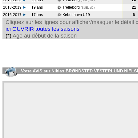
2019-2020
20 ans
Trelleborg
26
(SUE, d2)
2018-2019
19 ans
Trelleborg
21
(SUE, d2)
2016-2017
17 ans
København U19
6
Cliquez sur les lignes pour afficher/masquer le détai
ici OUVRIR toutes les saisons
(*)
Age au début de la saison
Votre AVIS sur Niklas BRØNDSTED VESTERLUND NIELS