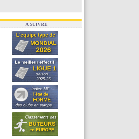
A SUIVRE
L'equipe type de
MONDIAL
2026
Le meilleur effectif
LIGUE 1
saison
2025-26
Indice MF :
l'état de
FORME
des clubs en europe
Classements des
BUTEURS
en EUROPE