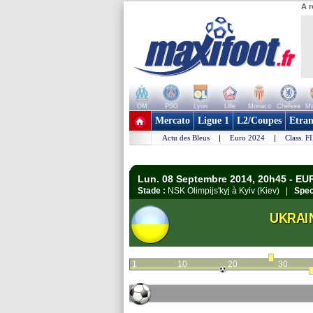
A r
OM
PSG
Lyon
Lille
Monaco
Chelsea
Ma
+ de clubs
Mercato
Ligue 1
L2/Coupes
Etran
Actu des Bleus
|
Euro 2024
|
Class. F
Lun. 08 Septembre 2014, 20h45 - EUR
Stade :
NSK Olimpijs'kyj à Kyiv (Kiev) |
Spec
UKRAI
1
10
20
30