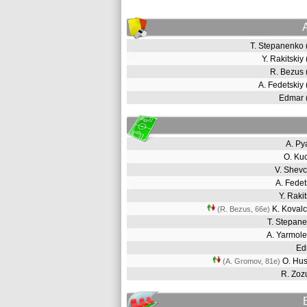
T. Stepanenko
Y. Rakitskiy
R. Bezus
A. Fedetskiy
Edmar 
A. P
O. Ku
V. Shev
A. Fede
Y. Raki
K. Koval
(R. Bezus, 66e)
T. Stepa
A. Yarmol
E
O. Hu
(A. Gromov, 81e)
R. Zo