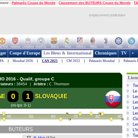
etenir :
Palmarès Coupe du Monde
-
Classement des BUTEURS Coupe du Monde
-
TA
emplacement publicitaire
n Utd
Arsenal
Liverpool
ManCity
Barca
Real
Atletico
Milan
Juve
Inter
Naples
ger
Coupe d'Europe
Les Bleus & International
Chroniques
TV
+
IFA
|
Mondial 2026
|
CAN 2025
|
CM 2022
|
Palmarès Mondial
|
Palmarès 
Lien
O 2016 - Qualif, groupe C
tateurs :
38454 |
Arbitre :
C. Thomson
To
Le
0
1
NE
SLOVAQUIE
Le
Le
(mi-tps: 0-1)
Le
Le
40
50
60
70
80
90
Cl
Le
BUTEURS
L'
To