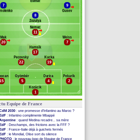
Edmar
oyko
7
9
>
ezotosnyi
molenko
Gusev
dets
8
akarenko
Zozulya
hakhov
Nemec
>
Khomchenovskiy
11
Banc des remplaçants
Slovaquie
orozyuk
Mak
Weiss
>
>
20
7
ovota
ezus
Hamsík
úbravka
romov
17
ichalík
ebenok
Pecovsky
Kucka
acek
udkivskiy
22
19
kos
ladkiy
reznaník
bocan
Gyömbér
Durica
Pekarík
uédé
15
5
4
2
sták
Kozácik
och
1
ss
lvestr
ctu Equipe de France
ris
CdM 2030
: une promesse d'Infantino au Maroc ?
EdF
: Infantino complimente Mbappé
Argentine
: quand Medina recadre... sa mère
EdF
: Deschamps, des frictions avec la FFF ?
EdF
: France-Italie déjà à guichets fermés
EdF
: le Mondial, Olise sort du silence
PHOTO
: le nouveau logo de l'équipe de France