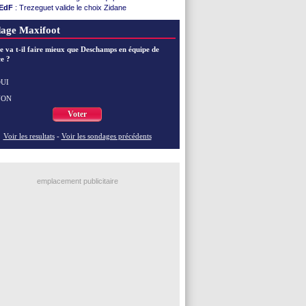
EdF
: Trezeguet valide le choix Zidane
EdF
: Zidane et l'argent, les mots de Diallo
EdF
: Zidane pense déjà à un retour de Mendy
age Maxifoot
EdF
: le message de Mbappé à Zidane
EdF
: les mots de Genesio pour Zidane
e va t-il faire mieux que Deschamps en équipe de
e ?
VIDEO
: Zidane a rencontré les supporters
EdF
: Zidane soutient Christophe Gleizes
EdF
: depuis le Real, Zidane n'a pas chômé
UI
NON
Voir toutes les brèves
Voter
Voir les resultats
-
Voir les sondages précédents
emplacement publicitaire