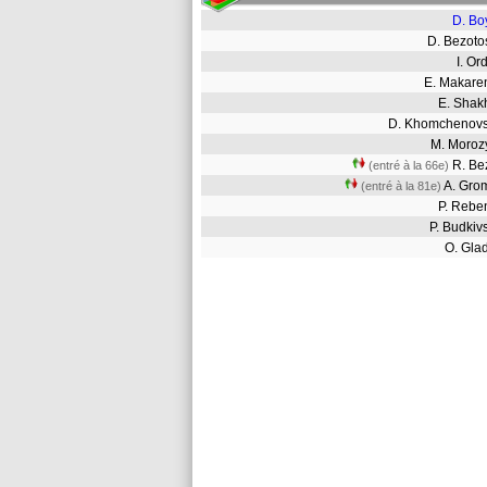
D. Bo
D. Bezot
I. O
E. Makar
E. Sha
D. Khomchenov
M. Moro
R. B
(entré à la 66e)
A. Gr
(entré à la 81e)
P. Reb
P. Budki
O. Gla