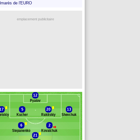
lmarès de l'EURO
emplacement publicitaire
12
Pyatov
17
5
20
13
etskiy
Kucher
Rakitskiy
Shevchuk
6
2
>
Stepanenko
Kovalchuk
Banc des remplaçants
Ukraine
21