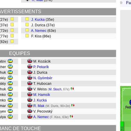
R. Mak
(17e)
Pa
AVERTISSEMENTS
 (27e)
J. Kucka
(35e)
 (37e)
J. Durica (37e)
 (72e)
A. Nemec
(63e)
 (77e)
F. Kiss (86e)
(82e)
EQUIPES
yatov
M. Kozácik
cher
P. Pekarík
chuk
J. Durica
tskiy
N. Gyömbér
tskiy
T. Hubocan
chuk
V. Weiss
(
M. Stoch
, 67e)
nenko
M. Hamsík
enko
J. Kucka
dmar
R. Mak
(M. Duris, 90+2e)
Fed
syev
V. Pecovský
zulya
A. Nemec
(F. Kiss, 63e)
BANC DE TOUCHE
U
K