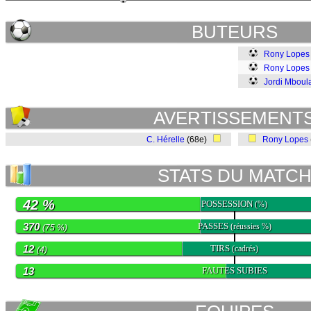
BUTEURS
Rony Lopes
Rony Lopes
Jordi Mboul
AVERTISSEMENT
C. Hérelle
(68e)
Rony Lopes
STATS DU MATC
42 %
POSSESSION
(%)
370
PASSES
(réussies %)
(75 %)
12
TIRS
(cadrés)
(4)
13
FAUTES SUBIES