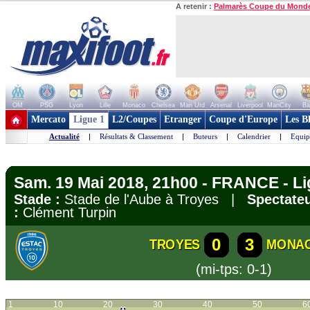
A retenir :
Palmarès Coupe du Mond
OM
PSG
Lyon
Lille
Monaco
Chelsea
Man Utd
Arsenal
Liverpool
ManCity
Ba
+ de clubs
Mercato
Ligue 1
L2/Coupes
Etranger
Coupe d'Europe
Les B
Actualité
|
Résultats & Classement
|
Buteurs
|
Calendrier
|
Equip
Sam. 19 Mai 2018, 21h00 - FRANCE - Li
Stade :
Stade de l'Aube à Troyes |
Spectateu
:
Clément Turpin
0
3
TROYES
MONA
(mi-tps: 0-1)
1
10
20
30
40
50
6