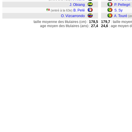
J. Obiang
P. Pellegri
B. Pelé
S. Sy
(entré à la 63e)
O. Vizcarrondo
A. Touré
(e
taille moyenne des titulaires (cm) :
178,5
179,7
: taille moye
age moyen des titulaires (ans) :
27,4
24,6
: age moyen de