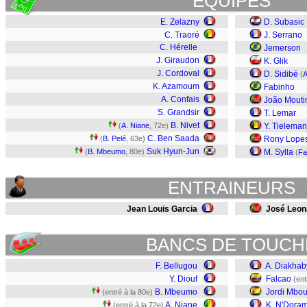
EQUIPES
E. Zelazny
D. Subasic
C. Traoré
J. Serrano
C. Hérelle
Jemerson
J. Giraudon
K. Glik
J. Cordoval
D. Sidibé
(
A
K. Azamoum
Fabinho
A. Confais
João Mouti
S. Grandsir
T. Lemar
B. Nivet
(
A. Niane
, 72e)
Y. Tielema
C. Ben Saada
(
B. Pelé
, 63e)
Rony Lope
Suk Hyun-Jun
(
B. Mbeumo
, 80e)
M. Sylla
(
Fa
ENTRAINEURS
Jean Louis Garcia
José Leon
BANCS DE TOUCH
F. Bellugou
A. Diakhab
Y. Diouf
Falcao
(ent
B. Mbeumo
Jordi Mbou
(entré à la 80e)
A. Niane
K. N'Dora
(entré à la 72e)