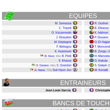
EQUIPES
M. Samassa
R. Gurtner
C. Traoré
B. Dibassy
O. Vizcarrondo
K. Adénon
J. Giraudon
P. Gouano
M. Deplagne
O. El Hajja
F. Bellugou
T. Moncond
K. Azamoum
B. Zungu
(
S
B. Pelé
H. Manzala
(
B. Nivet
, 69e)
S. Khaoui
G. Kakuta
S. Grandsir
S. Gakpé
(
S. Darbion
, 68e)
(
C
Suk Hyun-Jun
M. Konaté
(
A. Niane
, 77e)
ENTRAINEURS
Jean Louis Garcia
Christophe
BANCS DE TOUCH