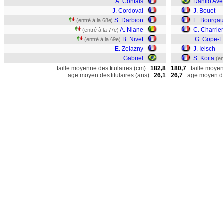
A. Confais
Danilo Ave
J. Cordoval
J. Bouet
S. Darbion
E. Bourga
(entré à la 68e)
A. Niane
C. Charrier
(entré à la 77e)
B. Nivet
G. Gope-F
(entré à la 69e)
E. Zelazny
J. Ielsch
Gabriel
S. Koita
(en
taille moyenne des titulaires (cm) :
182,8
180,7
: taille moye
age moyen des titulaires (ans) :
26,1
26,7
: age moyen de