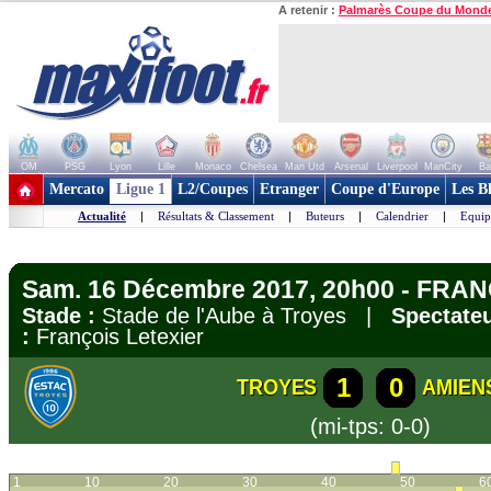
A retenir :
Palmarès Coupe du Mond
OM
PSG
Lyon
Lille
Monaco
Chelsea
Man Utd
Arsenal
Liverpool
ManCity
Ba
+ de clubs
Mercato
Ligue 1
L2/Coupes
Etranger
Coupe d'Europe
Les B
Actualité
|
Résultats & Classement
|
Buteurs
|
Calendrier
|
Equip
Sam. 16 Décembre 2017, 20h00 - FRANC
Stade :
Stade de l'Aube à Troyes |
Spectateu
:
François Letexier
1
0
TROYES
AMIEN
(mi-tps: 0-0)
1
10
20
30
40
50
6