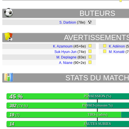
BUTEURS
S. Darbion
(78e)
AVERTISSEMENT
K. Azamoum
(45+6e)
K. Adénon
(
Suk Hyun-Jun
(74e)
M. Konaté
(
M. Deplagne
(83e)
A. Niane
(90+2e)
STATS DU MATC
45 %
POSSESSION
(%)
382
PASSES
(réussies %)
(74 %)
19
TIRS
(cadrés)
(7)
14
FAUTES SUBIES