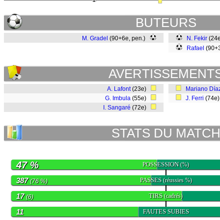
BUTEURS
M. Gradel
(90+6e, pen.)
N. Fekir
(24e
Rafael
(90+
AVERTISSEMENT
A. Lafont
(23e)
Mariano Día
G. Imbula
(55e)
J. Ferri
(74e
I. Sangaré
(72e)
STATS DU MATC
47 %
POSSESSION
(%)
387
PASSES
(réussies %)
(76 %)
17
TIRS
(cadrés)
(6)
11
FAUTES SUBIES