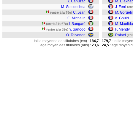
Y. Cahuzac
M. Diakha
M. Goicoechea
J. Ferri
(ent
C. Jean
M. Gorgeli
(entré à la 78e)
C. Michelin
A. Gouiri
I. Sangaré
M. Maolida
(entré à la 67e)
Y. Sanogo
F. Mendy
(entré à la 82e)
O. Toivonen
Rafael
(ent
taille moyenne des titulaires (cm) :
184,7
179,7
: taille moye
age moyen des titulaires (ans) :
23,6
24,5
: age moyen de