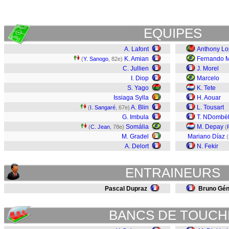
EQUIPES
A. Lafont
Anthony L
K. Amian
Fernando M
(
Y. Sanogo
, 82e)
C. Jullien
J. Morel
I. Diop
Marcelo
S. Yago
K. Tete
Issiaga Sylla
H. Aouar
A. Blin
L. Tousart
(
I. Sangaré
, 67e)
G. Imbula
T. NDombè
Somália
M. Depay
(
C. Jean
, 78e)
(
M. Gradel
Mariano Díaz
(
A. Delort
N. Fekir
ENTRAINEURS
Pascal Dupraz
Bruno Gén
BANCS DE TOUCH