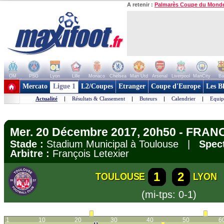
A retenir :
Palmarès Coupe du Mond
OM
PSG
Lyon
Lille
Monaco
Chelsea
Man Utd
Arsenal
Liverpool
ManCity
Ba
+ de clubs
Mercato
Ligue 1
L2/Coupes
Etranger
Coupe d'Europe
Les B
Actualité
|
Résultats & Classement
|
Buteurs
|
Calendrier
|
Equip
Mer. 20 Décembre 2017, 20h50 - FRANC
Stade :
Stadium Municipal à Toulouse |
Spect
Arbitre :
François Letexier
1
2
TOULOUSE
LYON
(mi-tps: 0-1)
1
10
20
30
40
50
6