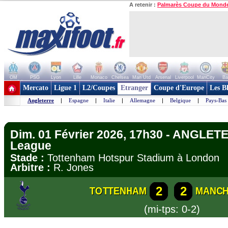
A retenir :
Palmarès Coupe du Mond
OM
PSG
Lyon
Lille
Monaco
Chelsea
Man Utd
Arsenal
Liverpool
ManCity
Ba
+ de clubs
Mercato
Ligue 1
L2/Coupes
Etranger
Coupe d'Europe
Les B
Angleterre
|
Espagne
|
Italie
|
Allemagne
|
Belgique
|
Pays-Bas
Dim. 01 Février 2026, 17h30 - ANGLET
League
Stade :
Tottenham Hotspur Stadium à Londo
Arbitre :
R. Jones
2
2
TOTTENHAM
MANCH
(mi-tps: 0-2)