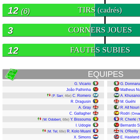
12
TIRS
(cadrés)
(6)
3
CORNERS JOUES
12
FAUTES SUBIES
EQUIPES
G. Vicario
G. Donnar
João Palhinha
Matheus N
C. Romero
A. Khusano
(
P. Sarr
, 46e)
R. Dragusin
M. Guéhi
A. Gray
R. Aït Nouri
C. Gallagher
Rodri
(
Omar
Y. Bissouma
R. Cherki
(
W. Odobert
, 68e)
(
T
I. Udogie
Bernardo S
R. Kolo Muani
N. O'Reilly
(
M. Tel
, 68e)
X. Simons
E. Haaland