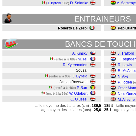
D. Solanke
A. Semeny
(
J. Byfield
, 90e)
ENTRAINEURS
Roberto De Zerbi
Pep Guard
BANCS DE TOUCH
A. Kinský
J. Trafford
M. Tel
T. Reijnder
(entré à la 68e)
R. Kyerematen
R. Lewis
Souza
R. McAido
J. Byfield
(entré à la 90e)
N. Aké
James Rowswell
P. Foden
(e
P. Sarr
(entré à la 46e)
Omar Mar
W. Odobert
(entré à la 68e)
Nico Gonz
C. Olusesi
M. Alleyne
taille moyenne des titulaires (cm) :
186,5
185,5
: taille moye
age moyen des titulaires (ans) :
25,6
25,1
: age moyen de