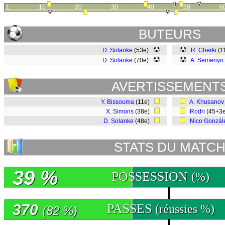
1
10
20
30
40
50
6
BUTEURS
D. Solanke
(53e)
R. Cherki
(1
D. Solanke
(70e)
A. Semenyo
AVERTISSEMENT
Y. Bissouma
(11e)
A. Khusanov
X. Simons
(38e)
Rodri
(45+3
D. Solanke
(48e)
Nico Gonzál
STATS DU MATC
39 %
POSSESSION
(%)
370
PASSES
(réussies %)
(82 %)