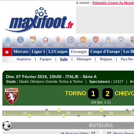
A retenir :
Palmarès Coupe du Mond
OM
PSG
Lyon
Lille
Monaco
Chelsea
Man Utd
Arsenal
Liverpool
ManCity
Ba
+ de clubs
Mercato
Ligue 1
L2/Coupes
Etranger
Coupe d'Europe
Les B
Angleterre
|
Espagne
|
Italie
|
Allemagne
|
Belgique
|
Pays-Bas
Dim. 07 Février 2016, 15h00 - ITALIE - Série A
Stade :
Stadio Olimpico Grande Torino à Torino |
Spectateurs :
14327 |
Ar
1
2
TORINO
CHIEV
(mi-tps: 1-1)
1
10
20
30
40
50
6
BUTEURS