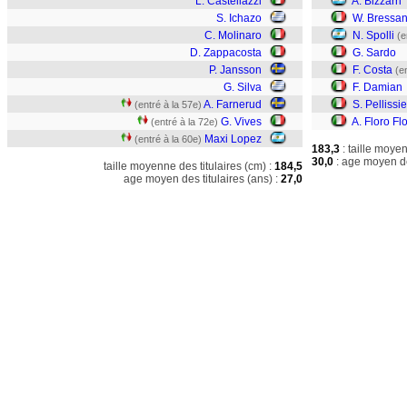
L. Castellazzi
A. Bizzarri
S. Ichazo
W. Bressa
C. Molinaro
N. Spolli
(e
D. Zappacosta
G. Sardo
P. Jansson
F. Costa
(e
G. Silva
F. Damian
A. Farnerud
S. Pellissie
(entré à la 57e)
G. Vives
A. Floro Fl
(entré à la 72e)
Maxi Lopez
(entré à la 60e)
183,3
: taille moye
30,0
: age moyen de
taille moyenne des titulaires (cm) :
184,5
age moyen des titulaires (ans) :
27,0