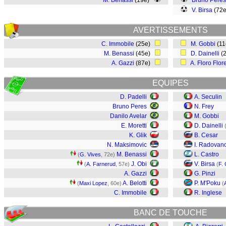
M. Benassi
(19e)
Bruno Peres
V. Birsa
(72e
AVERTISSEMENTS
C. Immobile
(25e)
M. Gobbi
(1
M. Benassi
(45e)
D. Dainelli
(
A. Gazzi
(87e)
A. Floro Flor
EQUIPES
D. Padelli
A. Seculin
Bruno Peres
N. Frey
Danilo Avelar
M. Gobbi
E. Moretti
D. Dainelli
K. Glik
B. Cesar
N. Maksimovic
I. Radovan
M. Benassi
L. Castro
(
G. Vives
, 72e)
J. Obi
V. Birsa
(
A. Farnerud
, 57e)
(
F.
A. Gazzi
G. Pinzi
A. Belotti
P. M'Poku
(
Maxi Lopez
, 60e)
(
C. Immobile
R. Inglese
BANC DE TOUCHE