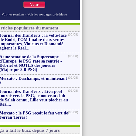
Voter
Voir les resultats
-
Voir les sondages précédents
articles populaires du moment
(06/08)
Journal des Transferts : la volte-face
de Rodri, l'OM finalise deux ventes
importantes, Vinicius et Diomandé
agitent le Real...
(05/08)
A une semaine de la Supercoupe
d'Europe, le PSG rate sa rentrée -
Débrief et NOTES des joueurs
(Majorque 3-0 PSG)
(05/08)
Mercato : Deschamps, et maintenant
?
(05/08)
Journal des Transferts : Liverpool
tourné vers le PSG, le nouveau club
de Salah connu, Lille veut piocher au
Real...
(06/08)
Mercato : le PSG reçoit le feu vert de
Ferran Torres !
Ça a fait le buzz depuis 7 jours