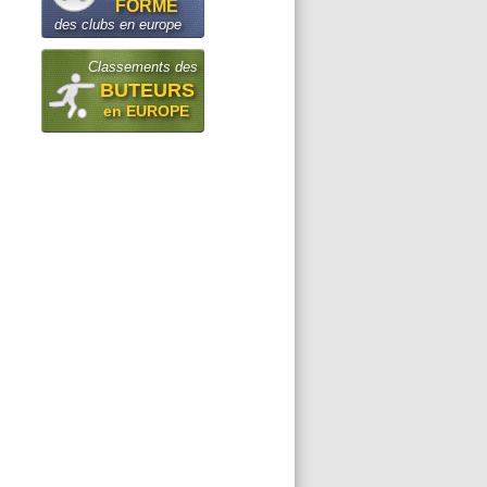
FORME
des clubs en europe
Classements des
BUTEURS
en EUROPE