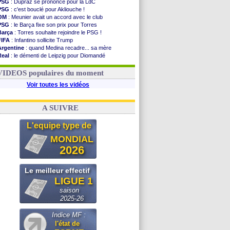
PSG
: Dupraz se prononce pour la LdC
PSG
: c'est bouclé pour Akliouche !
OM
: Meunier avait un accord avec le club
PSG
: le Barça fixe son prix pour Torres
Barça
: Torres souhaite rejoindre le PSG !
FIFA
: Infantino sollicite Trump
Argentine
: quand Medina recadre... sa mère
Real
: le démenti de Leipzig pour Diomandé
OM
: Paixão attire un 2e club anglais
FIFA
: le conseiller d'Infantino démissionne !
VIDEOS populaires du moment
Voir toutes les vidéos
A SUIVRE
L'equipe type de
MONDIAL
2026
Le meilleur effectif
LIGUE 1
saison
2025-26
Indice MF :
l'état de