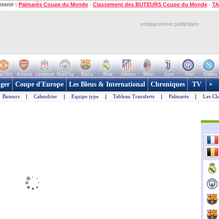
etenir :
Palmarès Coupe du Monde
-
Classement des BUTEURS Coupe du Monde
-
TA
emplacement publicitaire
n Utd
Arsenal
Liverpool
ManCity
Barca
Real
Atletico
Milan
Juve
Inter
Naples
ger
Coupe d'Europe
Les Bleus & International
Chroniques
TV
+
Buteurs
|
Calendrier
|
Equipe type
|
Tableau Transferts
|
Palmarès
|
Les Cl