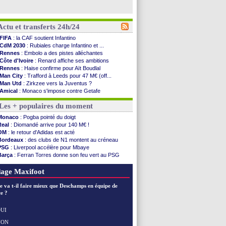
Actu et transferts 24h/24
FIFA
: la CAF soutient Infantino
CdM 2030
: Rubiales charge Infantino et ...
Rennes
: Embolo a des pistes alléchantes
Côte d'Ivoire
: Renard affiche ses ambitions
Rennes
: Haise confirme pour Aït Boudlal
Man City
: Trafford à Leeds pour 47 M€ (off...
Man Utd
: Zirkzee vers la Juventus ?
Amical
: Monaco s'impose contre Getafe
Nantes
: Der Zakarian et sa relation avec Kita
Les + populaires du moment
OM
: le club prêt à libérer Kondogbia ?
Monaco
: le message touchant d'Akliouche
Monaco
: Pogba pointé du doigt
FIFA
: Tebas en remet une couche
Real
: Diomandé arrive pour 140 M€ !
FIFA
: l'UEFA maintient la pression
OM
: le retour d'Adidas est acté
PSG
: Tebas encense Luis Enrique
Bordeaux
: des clubs de N1 montent au créneau
Real
: Vinicius jusqu'en 2032 (officiel)
PSG
: Liverpool accélère pour Mbaye
Lyon
: Mangala va rejoindre Getafe
Barça
: Ferran Torres donne son feu vert au PSG
OM
: une offre refusée pour Aguerd
PSG
: Luis Enrique satisfait malgré tout
Real
: c'est confirmé pour Vinicius
Man City
: Rodri préfère le Barça au Real !
age Maxifoot
Troyes
: Junior Diaz jusqu'en 2030 (officiel)
PSG
: Akliouche a signé (officiel)
e va t-il faire mieux que Deschamps en équipe de
OM
: une offre pour Bulka
e ?
PSG
: contrat signé pour Akliouche
Ouganda
: Owori battu à mort à Kampala
UI
Arsenal
: Arteta veut créer une dynastie
NON
Voir les brèves précédentes