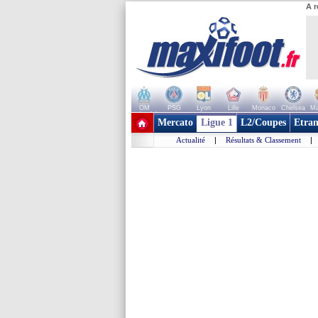
A r
OM
PSG
Lyon
Lille
Monaco
Chelsea
Ma
+ de clubs
Mercato
Ligue 1
L2/Coupes
Etran
Actualité
|
Résultats & Classement
|