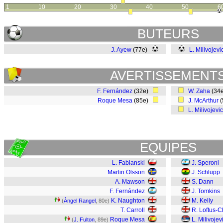
1
10
20
30
40
50
6
BUTEURS
J. Ayew
(77e)
L. Milivojevi
AVERTISSEMENT
F. Fernández
(32e)
W. Zaha
(34
Roque Mesa
(85e)
J. McArthur
(
L. Milivojevic
EQUIPES
L. Fabianski
J. Speroni
Martin Olsson
J. Schlupp
A. Mawson
S. Dann
F. Fernández
J. Tomkins
K. Naughton
M. Kelly
(
Àngel Rangel
, 80e)
T. Carroll
R. Loftus-
Roque Mesa
L. Milivojev
(
J. Fulton
, 89e)