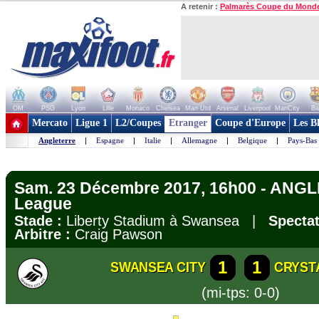
A retenir :
Palmarès Coupe du Mond
OM
PSG
Lyon
Lille
Monaco
Chelsea
Man Utd
Arsenal
Liverpool
ManCity
Ba
+ de clubs
Mercato
Ligue 1
L2/Coupes
Etranger
Coupe d'Europe
Les B
Angleterre
|
Espagne
|
Italie
|
Allemagne
|
Belgique
|
Pays-Bas
Sam. 23 Décembre 2017, 16h00 - ANGL
League
Stade :
Liberty Stadium à Swansea |
Spectat
Arbitre :
Craig Pawson
1
1
SWANSEA CITY
CRYST
(mi-tps: 0-0)