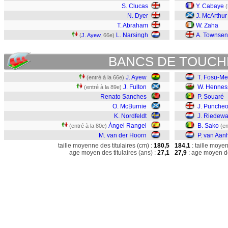
S. Clucas
Y. Cabaye
(
N. Dyer
J. McArthur
T. Abraham
W. Zaha
L. Narsingh
A. Townse
(
J. Ayew
, 66e)
BANCS DE TOUCH
J. Ayew
T. Fosu-M
(entré à la 66e)
J. Fulton
W. Hennes
(entré à la 89e)
Renato Sanches
P. Souaré
O. McBurnie
J. Punche
K. Nordfeldt
J. Riedewa
Àngel Rangel
B. Sako
(entré à la 80e)
(en
M. van der Hoorn
P. van Aanh
taille moyenne des titulaires (cm) :
180,5
184,1
: taille moye
age moyen des titulaires (ans) :
27,1
27,9
: age moyen de