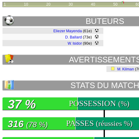
1
10
20
30
40
50
6
BUTEURS
Eliezer Mayenda
(61e)
D. Ballard
(73e)
W. Isidor
(90e)
AVERTISSEMENT
M. Kilman
(7
STATS DU MATC
37 %
POSSESSION
(%)
316
PASSES
(réussies %)
(78 %)