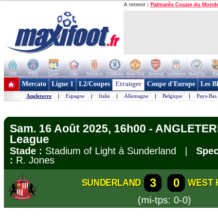
A retenir :
Palmarès Coupe du Mond
OM
PSG
Lyon
Lille
Monaco
Chelsea
Man Utd
Arsenal
Liverpool
ManCity
Ba
+ de clubs
Mercato
Ligue 1
L2/Coupes
Etranger
Coupe d'Europe
Les B
Angleterre
|
Espagne
|
Italie
|
Allemagne
|
Belgique
|
Pays-Bas
Sam. 16 Août 2025, 16h00 - ANGLETER
League
Stade :
Stadium of Light à Sunderland |
Spec
:
R. Jones
3
0
SUNDERLAND
WEST 
(mi-tps: 0-0)