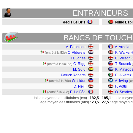
ENTRAINEURS
Regis Le Bris
Nuno Espir
BANCS DE TOUCH
A. Patterson
A. Areola
O. Alderete
K. Walker-
(entré à la 53e)
H. Jones
C. Wilson
(
C. Rigg
T. Soucek
(entré à la 90+3e)
M. Guiu
K. Mavrop
Patrick Roberts
E. Álvarez
W. Isidor
A. Irving
(entré à la 76e)
(en
D. Neill
F. Potts
E. Le Fée
O. Scarles
(entré à la 76e)
taille moyenne des titulaires (cm) :
182,5
185,1
: taille moye
age moyen des titulaires (ans) :
23,5
27,5
: age moyen de