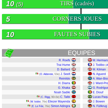
10
TIRS
(cadrés)
(5)
5
CORNERS JOUES
10
FAUTES SUBIES
EQUIPES
R. Roefs
M. Herman
Trai Hume
J. Todibo
(
A
D. Ballard
M. Kilman
J. Seelt
N. Aguerd
(
O. Alderete
, 53e)
Reinildo
A. Wan-Bis
H. Diarra
J. Ward-Pr
G. Xhaka
G. Rodrígu
Noah Sadiki
E. Diouf
C. Talbi
Lucas Paq
(
C. Rigg
, 90+3e)
Eliezer Mayenda
J. Bowen
(
W. Isidor
, 76e)
Simon Adingra
N. Füllkrug
(
E. Le Fée
, 76e)