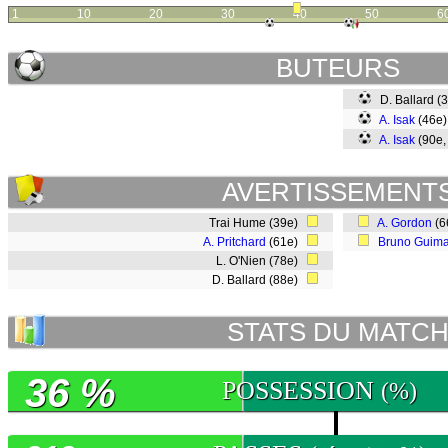
1
10
20
30
40
50
6
BUTEURS
D. Ballard (
A. Isak
(46e
A. Isak
(90e,
AVERTISSEMENT
Trai Hume (39e)
A. Gordon
(6
A. Pritchard
(61e)
Bruno Guim
L. O'Nien (78e)
D. Ballard (88e)
STATS DU MATC
36 %
POSSESSION
(%)