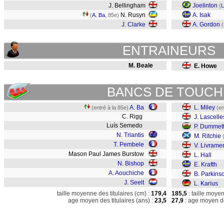
J. Bellingham
Joelinton
(
L
N. Rusyn
A. Isak
(
A. Ba
, 85e)
J. Clarke
A. Gordon
(
ENTRAINEURS
M. Beale
E. Howe
BANCS DE TOUCH
A. Ba
L. Miley
(entré à la 85e)
(en
C. Rigg
J. Lascelle
Luís Semedo
P. Dummet
N. Triantis
M. Ritchie
T. Pembele
V. Livrame
Mason Paul James Burstow
L. Hall
N. Bishop
E. Krafth
A. Aouchiche
B. Parkins
J. Seelt
L. Karius
taille moyenne des titulaires (cm) :
179,4
185,5
: taille moye
age moyen des titulaires (ans) :
23,5
27,9
: age moyen de