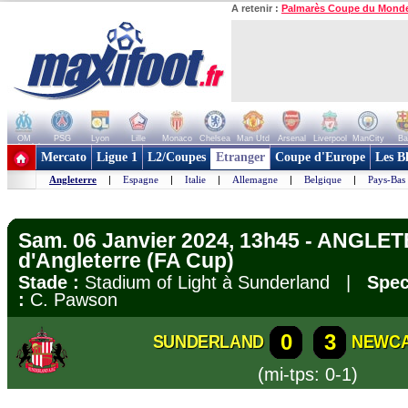
A retenir :
Palmarès Coupe du Mond
OM
PSG
Lyon
Lille
Monaco
Chelsea
Man Utd
Arsenal
Liverpool
ManCity
Ba
+ de clubs
Mercato
Ligue 1
L2/Coupes
Etranger
Coupe d'Europe
Les B
Angleterre
|
Espagne
|
Italie
|
Allemagne
|
Belgique
|
Pays-Bas
Sam. 06 Janvier 2024, 13h45 - ANGLE
d'Angleterre (FA Cup)
Stade :
Stadium of Light à Sunderland |
Spec
:
C. Pawson
0
3
SUNDERLAND
NEWC
(mi-tps: 0-1)