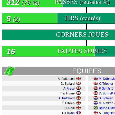
312
PASSES
(réussies %)
(79 %)
5
TIRS
(cadrés)
(2)
0
CORNERS JOUES
16
FAUTES SUBIES
EQUIPES
A. Patterson
M. Dúbravk
D. Ballard
K. Trippier
A. Alese
F. Schär
(
J.
Trai Hume
D. Burn
(
P.
A. Pritchard
S. Botman
L. O'Nien
M. Almirón
D. Neill
Bruno Gui
P. Ekwah
S. Longstaf