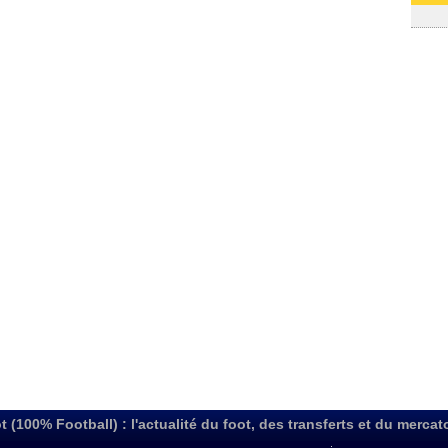
31/07
t (100% Football) : l'actualité du foot, des transferts et du mercat