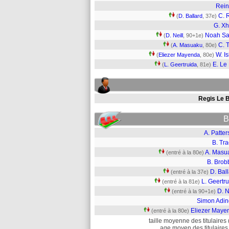
Rein
C. 
(
D. Ballard
, 37e)
G. X
Noah Sa
(
D. Neill
, 90+1e)
C. T
(
A. Masuaku
, 80e)
W. Is
(
Eliezer Mayenda
, 80e)
E. Le
(
L. Geertruida
, 81e)
Regis Le B
B
A. Patte
B. Tr
A. Masu
(entré à la 80e)
B. Brob
D. Bal
(entré à la 37e)
L. Geertr
(entré à la 81e)
D. N
(entré à la 90+1e)
Simon Adin
Eliezer Maye
(entré à la 80e)
taille moyenne des titulaires 
age moyen des titulaires 