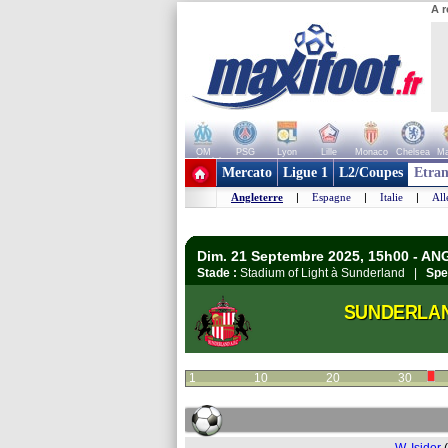
A r
OM
PSG
Lyon
Lille
Monaco
Chelsea
Ma
+ de clubs
Mercato
Ligue 1
L2/Coupes
Etran
Angleterre
|
Espagne
|
Italie
|
Al
Dim. 21 Septembre 2025, 15h00 - A
Stade :
Stadium of Light à Sunderland |
Spe
SUNDERLA
1
10
20
30