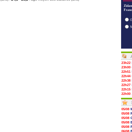
Zidan
Franc
O
23h22
23h00
22h51
22h44
22h38
22h27
22h15
22h00
21h48
21h39
21h26
05/08
21h05
05/08
20h47
05/08
20h30
05/08
20h18
05/08
20h04
06/08