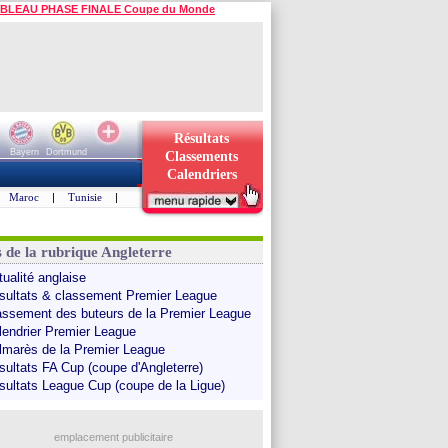
BLEAU PHASE FINALE Coupe du Monde
Résultats
Bayern
Dortmund
Classements
Calendriers
Maroc
|
Tunisie
|
s de la rubrique Angleterre
tualité anglaise
sultats & classement Premier League
assement des buteurs de la Premier League
lendrier Premier League
lmarès de la Premier League
sultats FA Cup (coupe d'Angleterre)
sultats League Cup (coupe de la Ligue)
emplacement publicitaire