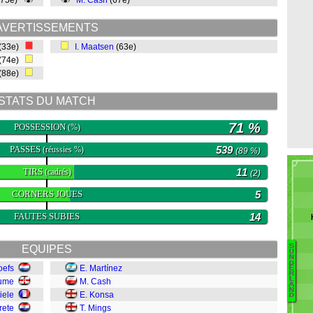
(75e)
M. Cash
(67e)
AVERTISSEMENTS
(33e)
I. Maatsen
(63e)
(74e)
(88e)
STATS DU MATCH
71 %
POSSESSION
(%)
PASSES
539
(réussies %)
(89 %)
TIRS
11
(cadrés)
(2)
CORNERS JOUES
5
FAUTES SUBIES
14
S
EQUIPES
U
N
D
oefs
E. Martínez
M
E
R
L
Hume
M. Cash
A
A
N
Ne
iele
E. Konsa
D
G
rete
T. Mings