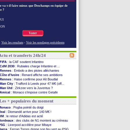
e va t-il faire mieux que Deschamps en équipe de
e ?
UI
NON
Voter
Voir les resultats
-
Voir les sondages précédents
Actu et transferts 24h/24
FIFA
: la CAF soutient Infantino
CdM 2030
: Rubiales charge Infantino et ...
Rennes
: Embolo a des pistes alléchantes
Côte d'Ivoire
: Renard affiche ses ambitions
Rennes
: Haise confirme pour Aït Boudlal
Man City
: Trafford à Leeds pour 47 M€ (off...
Man Utd
: Zirkzee vers la Juventus ?
Amical
: Monaco s'impose contre Getafe
Nantes
: Der Zakarian et sa relation avec Kita
Les + populaires du moment
OM
: le club prêt à libérer Kondogbia ?
Monaco
: le message touchant d'Akliouche
Monaco
: Pogba pointé du doigt
FIFA
: Tebas en remet une couche
Real
: Diomandé arrive pour 140 M€ !
FIFA
: l'UEFA maintient la pression
OM
: le retour d'Adidas est acté
PSG
: Tebas encense Luis Enrique
Bordeaux
: des clubs de N1 montent au créneau
Real
: Vinicius jusqu'en 2032 (officiel)
PSG
: Liverpool accélère pour Mbaye
Lyon
: Mangala va rejoindre Getafe
Barça
: Ferran Torres donne son feu vert au PSG