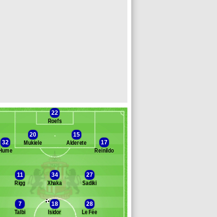
22
Roefs
20
15
32
17
Mukiele
Alderete
Hume
Reinildo
Banc des remplaçants
Sunderland
11
34
27
Rigg
Xhaka
Sadiki
ayenda
dingra
7
18
28
ill
Talbi
Isidor
Le Fée
eertruida