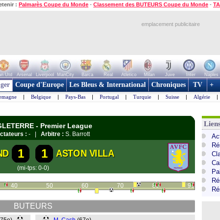
etenir :
Palmarès Coupe du Monde
-
Classement des BUTEURS Coupe du Monde
-
TA
emplacement publicitaire
n Utd
Arsenal
Liverpool
ManCity
Barca
Real
Atletico
Milan
Juve
Inter
Naples
ger
Coupe d'Europe
Les Bleus & International
Chroniques
TV
+
lemagne
|
Belgique
|
Pays-Bas
|
Portugal
|
Turquie
|
Suisse
|
Algérie
|
Lien
NGLETERRE - Premier League
ctateurs :
- |
Arbitre :
S. Barrott
Ac
Ré
1
1
ND
ASTON VILLA
Cl
Ca
(mi-tps: 0-0)
Pa
Ré
40
50
60
70
80
90
Ré
BUTEURS