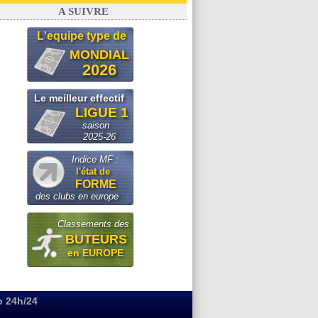
FIFA
: le conseiller d'Infantino démissionne !
A SUIVRE
L'equipe type de
MONDIAL
2026
Le meilleur effectif
LIGUE 1
saison
2025-26
Indice MF :
l'état de
FORME
des clubs en europe
Classements des
BUTEURS
en EUROPE
o 24h/24