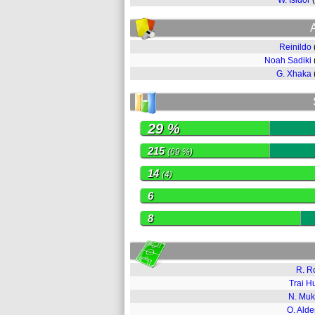
W. Isidor
Reinildo
Noah Sadiki
G. Xhaka
29 %
215
(69 %)
14
(4)
6
8
R. R
Trai 
N. Muk
O. Alde