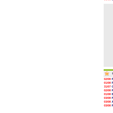
19h47
06/08
19h34
06/08
19h14
19h06
18h50
18h30
18h20
17h58
02/08
01/08
31/07
02/08
01/08
03/08
03/08
03/08
03/08