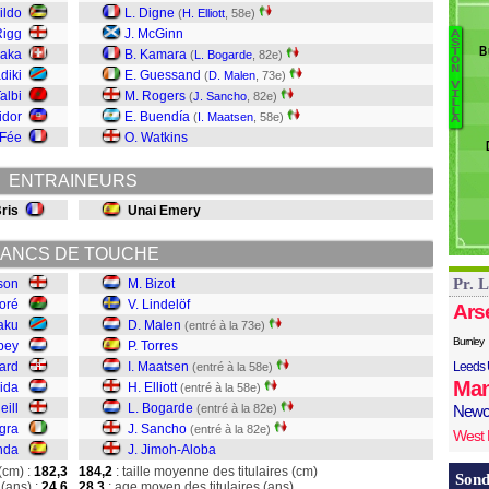
Ba
ildo
L. Digne
(
H. Elliott
, 58e)
B
Rigg
J. McGinn
A
S
M
B
T
haka
B. Kamara
(
L. Bogarde
, 82e)
O
J
N
Tr
diki
E. Guessand
(
D. Malen
, 73e)
V
S
P
albi
M. Rogers
I
(
J. Sancho
, 82e)
L
B
L
idor
E. Buendía
(
I. Maatsen
, 58e)
A
El
 Fée
O. Watkins
M
To
ENTRAINEURS
M
L
ris
Unai Emery
Bi
ANCS DE TOUCHE
Pr. 
rson
M. Bizot
aoré
V. Lindelöf
Ars
aku
D. Malen
(entré à la 73e)
Burnley
bey
P. Torres
lard
I. Maatsen
Leeds 
(entré à la 58e)
Man
uida
H. Elliott
(entré à la 58e)
eill
L. Bogarde
(entré à la 82e)
Newc
gra
J. Sancho
(entré à la 82e)
West
nda
J. Jimoh-Aloba
(cm) :
182,3
184,2
: taille moyenne des titulaires (cm)
Sond
(ans) :
24,6
28,3
: age moyen des titulaires (ans)