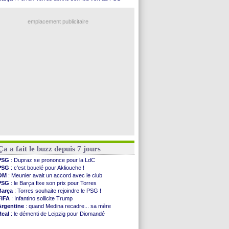
OM
: une offre refusée pour Aguerd
PSG
: Luis Enrique satisfait malgré tout
Real
: c'est confirmé pour Vinicius
Man City
: Rodri préfère le Barça au Real !
Troyes
: Junior Diaz jusqu'en 2030 (officiel)
emplacement publicitaire
PSG
: Akliouche a signé (officiel)
OM
: une offre pour Bulka
PSG
: contrat signé pour Akliouche
Ouganda
: Owori battu à mort à Kampala
Arsenal
: Arteta veut créer une dynastie
Voir les brèves précédentes
Ça a fait le buzz depuis 7 jours
PSG
: Dupraz se prononce pour la LdC
PSG
: c'est bouclé pour Akliouche !
OM
: Meunier avait un accord avec le club
PSG
: le Barça fixe son prix pour Torres
Barça
: Torres souhaite rejoindre le PSG !
FIFA
: Infantino sollicite Trump
Argentine
: quand Medina recadre... sa mère
Real
: le démenti de Leipzig pour Diomandé
OM
: Paixão attire un 2e club anglais