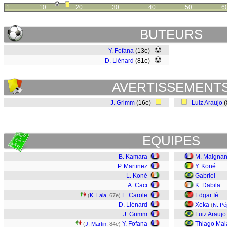
1
10
20
30
40
50
6
BUTEURS
Y. Fofana
(13e)
D. Liénard
(81e)
AVERTISSEMENT
J. Grimm
(16e)
Luiz Araujo
(
EQUIPES
B. Kamara
M. Maigna
P. Martinez
Y. Koné
L. Koné
Gabriel
A. Caci
K. Dabila
L. Carole
Edgar Ié
(
K. Lala
, 67e)
D. Liénard
Xeka
(
N. Pé
J. Grimm
Luiz Araujo
Y. Fofana
Thiago Mai
(
J. Martin
, 84e)