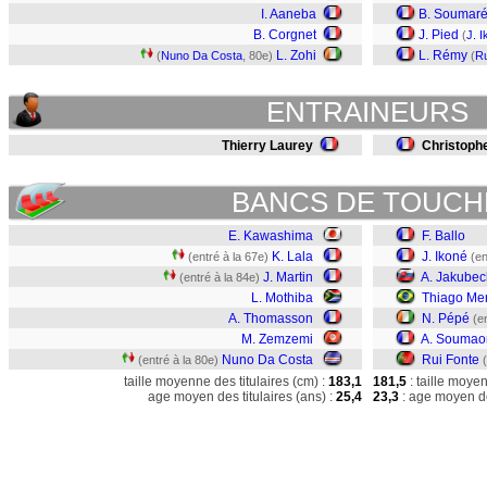
I. Aaneba
B. Soumar
B. Corgnet
J. Pied
(
J. 
L. Zohi
L. Rémy
(
Nuno Da Costa
, 80e)
(
Ru
ENTRAINEURS
Thierry Laurey
Christophe
BANCS DE TOUCH
E. Kawashima
F. Ballo
K. Lala
J. Ikoné
(entré à la 67e)
(en
J. Martin
A. Jakubec
(entré à la 84e)
L. Mothiba
Thiago Me
A. Thomasson
N. Pépé
(e
M. Zemzemi
A. Soumao
Nuno Da Costa
Rui Fonte
(entré à la 80e)
taille moyenne des titulaires (cm) :
183,1
181,5
: taille moye
age moyen des titulaires (ans) :
25,4
23,3
: age moyen de