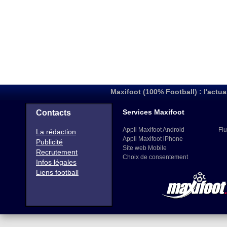
Maxifoot (100% Football) : l'actua
Services Maxifoot
Contacts
Appli Maxifoot Android
Flu
La rédaction
Appli Maxifoot iPhone
Publicité
Site web Mobile
Recrutement
Choix de consentement
Infos légales
Liens football