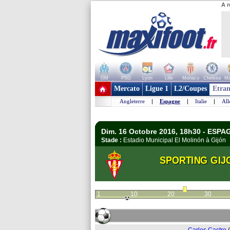
A r
OM
PSG
Lyon
Lille
Monaco
Chelsea
Ma
+ de clubs
Mercato
Ligue 1
L2/Coupes
Etran
Angleterre
|
Espagne
|
Italie
|
Al
Dim. 16 Octobre 2016, 18h30 - ESPAG
Stade :
Estadio Municipal El Molinón à Gijó
SPORTING GIJ
1
10
20
30