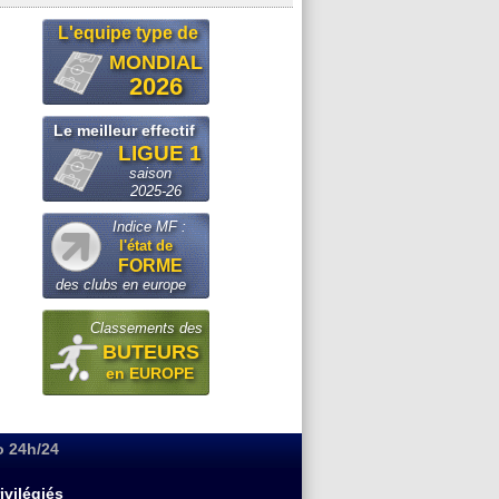
L'equipe type de
MONDIAL
2026
Le meilleur effectif
LIGUE 1
saison
2025-26
Indice MF :
l'état de
FORME
des clubs en europe
Classements des
BUTEURS
en EUROPE
o 24h/24
ivilégiés