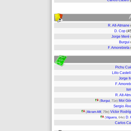
Carlos Castro
R. Aït-Atmane
D. Cop
(4
Jorge Meré
Burgui
F. Amorebieta
Pichu Cué
Lillo Castel
Jorge 
F. Amoreb
Is
R. Aït-At
Moi Gó
(
Burgui
, 71e)
Sergio Álv
Víctor Rodrí
(
Akram Afif
, 79e)
D.
(
Viguera
, 64e)
Carlos Ca