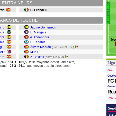
ENTRAINEURS
F
C
rdo
C. Prandelli
V
A
L
E
M
N
ANCS DE TOUCHE
C
A
E
C
iño
Jaume Doménech
M
ira
E. Mangala
Mu
Lora
A. Abdennour
Jos
Ba
ses
F. Cartabia
gui
Álvaro Medrán
(entré à la 90+3e)
Afif
Munir
era
Z. Bakkali
(entré à la 65e)
(cm) :
181,3
181,5
: taille moyenne des titulaires (cm)
Liga
(ans) :
25,3
26,1
: age moyen des titulaires (ans)
Alaves
Celta Vi
FC 
Gérone 
Rea
Real S
Sond
Zidan