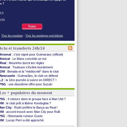
e ?
UI
NON
Voter
Voir les resultats
-
Voir les sondages précédents
Actu et transferts 24h/24
Arsenal
: c'est signé pour Guimaraes (officiel)
Amical
: Le Mans concède un nul
Real
: Mourinho durcit les règles
Amical
: Toulouse s'incline lourdement
OM
: Benatia et la "médiocrité" dans le club
Newcastle
: Guimarães, le club se défend
L2
: la 1ère journée à suivre en DIRECT !
PSG
: une deuxième offre pour Suzuki
PSG
: le groupe pour le match face à Man Utd
Les + populaires du moment
OM
: le jour où tout a basculé pour Benatia
Heracles
: Reine-Adélaïde, le sort s'acharne...
PSG
: 4 retours dans le groupe face à Man Utd ?
Monaco
: Mawissa a gravement blessé Uche
OM
: le club prêt à libérer Kondogbia ?
OM
: accord avec la Real Sociedad pour Aguerd
Man City
: Rodri préfère le Barça au Real !
Barça
: Araujo va partir en prêt à Liverpool
OM
: accord trouvé avec Man City pour Rulli
OM
: Côme pousse pour Gouiri
PSG
: l'étonnante rumeur Gusto
Man Utd
: le groupe pour défier le PSG
OM
: Lucas Perri a été approché
L3
: Caen premier leader
OM
: une offre pour Bulka
OM
: Højbjerg, son agent maintient le suspense