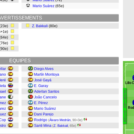
(41e)
Mario Suárez
(7e)
Mario Suárez
(65e)
AVERTISSEMENTS
(23e)
Z. Bakkali
(80e)
5+1e)
(64e)
(76e)
(90e)
EQUIPES
llar
Diego Alves
lano
Martín Montoya
Meré
José Gayá
Lillo 
ieta
E. Garay
S
mael
Aderlan Santos
B
P
O
mane
João Cancelo
R
D
T
mez
E. Pérez
I
N
Pe
Rod
G
arez
Mario Suárez
A
G
guez
Dani Parejo
I
N
J
O
 Cop
Rodrigo
(
Álvaro Medrán
, 90+3e)
N
Bu
stro
Santi Mina
(
Z. Bakkali
, 65e)
A
V