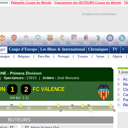
etenir :
Palmarès Coupe du Monde
-
Classement des BUTEURS Coupe du Monde
-
TA
emplacement publicitaire
n Utd
Arsenal
Liverpool
ManCity
Barca
Real
Atletico
Milan
Juve
Inter
Naples
ger
Coupe d'Europe
Les Bleus & International
Chroniques
TV
+
lemagne
|
Belgique
|
Pays-Bas
|
Portugal
|
Turquie
|
Suisse
|
Algérie
|
Lien
NE - Primera Division
n |
Spectateurs :
23915 |
Arbitre :
José Munuera
Ac
Ré
1
2
ON
FC VALENCE
Cl
Cal
(mi-tps: 1-1)
Pa
Ré
40
50
60
70
80
90
BUTEURS