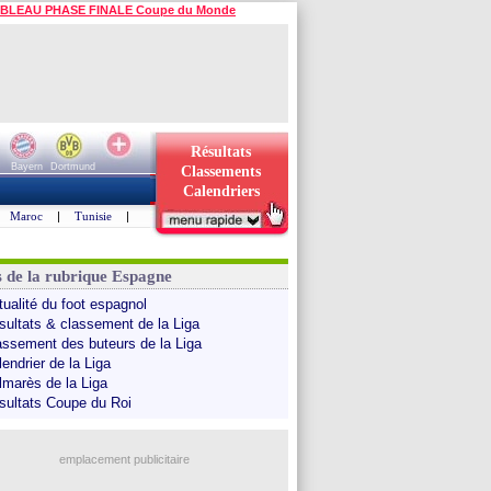
BLEAU PHASE FINALE Coupe du Monde
Résultats
Bayern
Dortmund
Classements
Calendriers
Maroc
|
Tunisie
|
s de la rubrique Espagne
tualité du foot espagnol
sultats & classement de la Liga
assement des buteurs de la Liga
endrier de la Liga
lmarès de la Liga
sultats Coupe du Roi
emplacement publicitaire