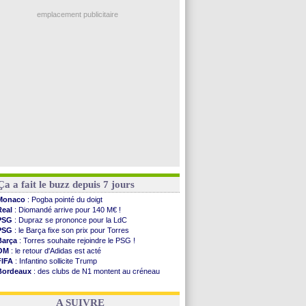
Ouganda
: Owori battu à mort à Kampala
OM
: Gouiri évoque son avenir
emplacement publicitaire
Leipzig
: le transfert d'Asllani tombe à l'eau
L3
: 1ère utilisation du Football Video Support
OM
: Benatia envoie une pique à Longoria
illarreal
: Al-Ahli veut Pape Gueye
Lyon
: la dernière saison de Fonseca ?
Voir les brèves précédentes
Ça a fait le buzz depuis 7 jours
Monaco
: Pogba pointé du doigt
Real
: Diomandé arrive pour 140 M€ !
PSG
: Dupraz se prononce pour la LdC
PSG
: le Barça fixe son prix pour Torres
Barça
: Torres souhaite rejoindre le PSG !
OM
: le retour d'Adidas est acté
FIFA
: Infantino sollicite Trump
Bordeaux
: des clubs de N1 montent au créneau
Argentine
: quand Medina recadre... sa mère
Real
: le démenti de Leipzig pour Diomandé
A SUIVRE