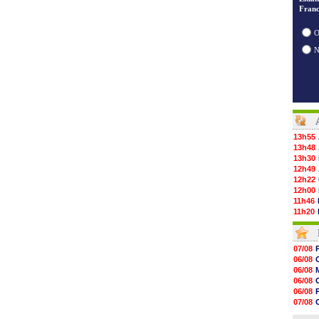
Franc
O
13h55
13h48
13h30
12h49
12h22
12h00
11h46
11h20
10h49
10h32
10h10
07/08
09h49
06/08
09h35
06/08
09h08
06/08
08h54
06/08
08h32
07/08
07/08
06/08
07/08