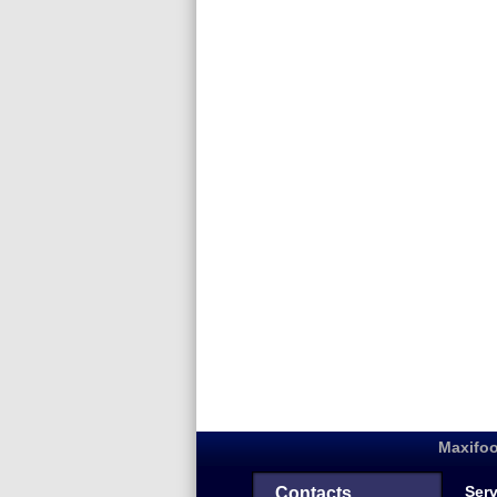
Maxifoo
Serv
Contacts