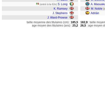
S. Long
A. Masuak
(entré à la 62e)
K. Ramsey
M. Noble
(
J. Stephens
Adrián
J. Ward-Prowse
taille moyenne des titulaires (cm) :
185,5
182,9
: taille moye
age moyen des titulaires (ans) :
25,2
26,5
: age moyen de