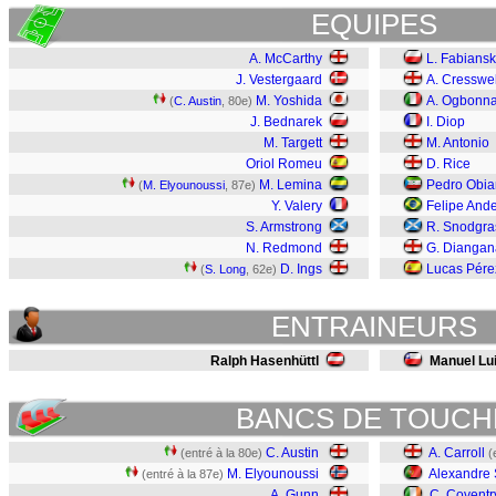
EQUIPES
A. McCarthy
L. Fabiansk
J. Vestergaard
A. Cresswel
M. Yoshida
A. Ogbonn
(
C. Austin
, 80e)
J. Bednarek
I. Diop
M. Targett
M. Antonio
Oriol Romeu
D. Rice
M. Lemina
Pedro Obi
(
M. Elyounoussi
, 87e)
Y. Valery
Felipe And
S. Armstrong
R. Snodgra
N. Redmond
G. Diangan
D. Ings
Lucas Pére
(
S. Long
, 62e)
ENTRAINEURS
Ralph Hasenhüttl
Manuel Lui
BANCS DE TOUCH
C. Austin
A. Carroll
(entré à la 80e)
(
M. Elyounoussi
Alexandre 
(entré à la 87e)
A. Gunn
C. Coventr