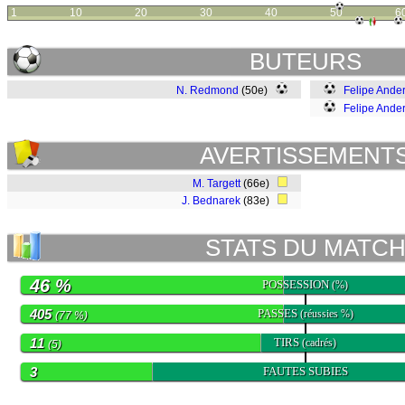
1
10
20
30
40
50
6
BUTEURS
N. Redmond
(50e)
Felipe Ande
Felipe Ande
AVERTISSEMENT
M. Targett
(66e)
J. Bednarek
(83e)
STATS DU MATC
46 %
POSSESSION
(%)
405
PASSES
(réussies %)
(77 %)
11
TIRS
(cadrés)
(5)
3
FAUTES SUBIES