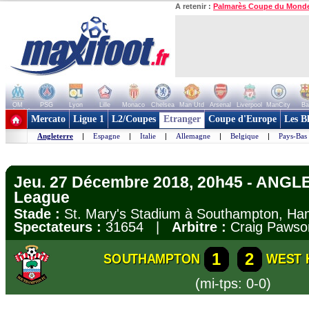
A retenir :
Palmarès Coupe du Mond
OM
PSG
Lyon
Lille
Monaco
Chelsea
Man Utd
Arsenal
Liverpool
ManCity
Ba
+ de clubs
Mercato
Ligue 1
L2/Coupes
Etranger
Coupe d'Europe
Les B
Angleterre
|
Espagne
|
Italie
|
Allemagne
|
Belgique
|
Pays-Bas
Jeu. 27 Décembre 2018, 20h45 - ANGL
League
Stade :
St. Mary's Stadium à Southampton, H
Spectateurs :
31654 |
Arbitre :
Craig Pawso
1
2
SOUTHAMPTON
WEST 
(mi-tps: 0-0)