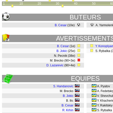
1
10
20
30
40
50
6
BUTEURS
B. Cesar
(10e)
A. Yarmolen
AVERTISSEMENT
B. Cesar
(1e)
Y. Konoplya
B. Jokic
(25e)
S. Rybalka 
N. Pecnik (38e)
M. Brecko (90+3e)
D. Lazarevic
(90+4e)
EQUIPES
S. Handanovic
A. Pyatov
M. Brecko
A. Fedetski
B. Jokic
V. Shevchu
B. Ilic
Y. Khacheri
B. Cesar
Y. Rakitskiy
R. Krhin
S. Rybalka