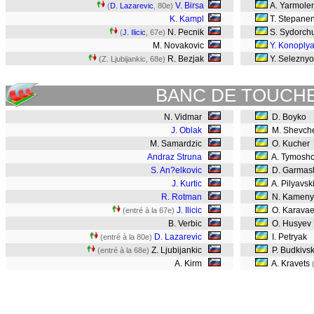
V. Birsa
A. Yarmole
(
D. Lazarevic
, 80e)
K. Kampl
T. Stepane
N. Pecnik
S. Sydorch
(
J. Ilicic
, 67e)
M. Novakovic
Y. Konoply
R. Bezjak
Y. Selezny
(Z. Ljubijankic, 68e)
BANC DE TOUCH
N. Vidmar
D. Boyko
J. Oblak
M. Shevch
M. Samardzic
O. Kucher
Andraz Struna
A. Tymosh
S. An?elkovic
D. Garma
J. Kurtic
A. Pilyavsk
R. Rotman
N. Kameny
J. Ilicic
O. Karava
(entré à la 67e)
B. Verbic
O. Husyev
D. Lazarevic
I. Petryak
(entré à la 80e)
Z. Ljubijankic
P. Budkivsk
(entré à la 68e)
A. Kirm
A. Kravets