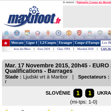
A retenir :
Palmarès Coupe du Mond
OM
PSG
Lyon
Lille
Monaco
Chelsea
Man Utd
Arsenal
Liverpool
ManCity
Ba
+ de clubs
Mercato
Ligue 1
L2/Coupes
Etranger
Coupe d'Europe
Les B
Actu des Bleus
|
Euro 2024
|
Class. FIFA
|
Mondial 2026
|
CAN 20
Mar. 17 Novembre 2015, 20h45 - EURO 
Qualifications - Barrages
Stade :
Ljudski vrt à Maribor |
Spectateurs :
r
1
1
SLOVÉNIE
UKRA
(mi-tps: 1-0)