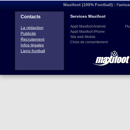
Maxifoot (100% Football) : l'actua
Services Maxifoot
Contacts
Appli Maxifoot Android
Flu
La rédaction
Appli Maxifoot iPhone
Publicité
Site web Mobile
Recrutement
Choix de consentement
Infos légales
Liens football