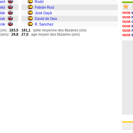
jent
Rodri
21h48
21h39
ský
Fabián Ruiz
21h26
dák
José Gayà
05/08
21h05
05/08
iak
David de Gea
20h47
05/08
lnik
R. Sanchez
20h30
05/08
20h18
(cm) :
183,5
181,1
: taille moyenne des titulaires (cm)
05/08
20h04
(ans) :
29,8
27,0
: age moyen des titulaires (ans)
06/08
19h47
06/08
19h34
06/08
19h14
19h06
18h50
18h30
18h20
17h58