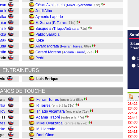
ocan
César Azpilicueta
(
Mikel Oyarzabal
, 77e)
arík
Jordi Alba
atka
Aymeric Laporte
niar
E. García
(
P. Torres
, 71e)
msík
Busquets
(
Thiago Alcântara
, 71e)
ucka
Pablo Sarabia
Sond
 Mak
Koke
Zidan
Duda
Álvaro Morata
(
Ferran Torres
, 66e)
Franc
slín
Gerard Moreno
(
Adama Traoré
, 77e)
mada
Pedri
O
ENTRAINEURS
vic
Luis Enrique
ANCS DE TOUCHE
uris
Ferran Torres
(entré à la 66e)
23h22
tka
P. Torres
(entré à la 71e)
23h00
slov
Thiago Alcântara
(entré à la 71e)
22h51
eiss
Adama Traoré
(entré à la 77e)
22h44
22h38
nes
Mikel Oyarzabal
(entré à la 77e)
22h27
cko
M. Llorente
22h15
egus
Dani Olmo
22h00