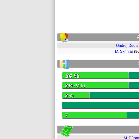
Ondrej Duda
M. Skriniar
(9
34 %
344
(78 %)
3
(0)
0
7
M. Dúbr