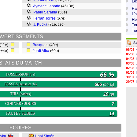
M. Dúbravka
(30e, csc)
Le
Aymeric Laporte
(45+3e)
Pa
Pablo Sarabia
(56e)
L'
Ferran Torres
(67e)
Ré
J. Kucka
(71e, csc)
To
To
AVERTISSEMENTS
A
(11e)
Busquets
(40e)
06/08
0+4e)
Jordi Alba
(60e)
05/08
04/08
STATS DU MATCH
03/08
02/08
01/08
66 %
POSSESSION
(%)
30/07
29/07
PASSES
666
(réussies %)
(90 %)
29/07
29/07
TIRS
19
(cadrés)
(9)
29/07
28/07
CORNERS JOUES
7
28/07
28/07
FAUTES SUBIES
14
28/07
EQUIPES
avka
Unai Simón