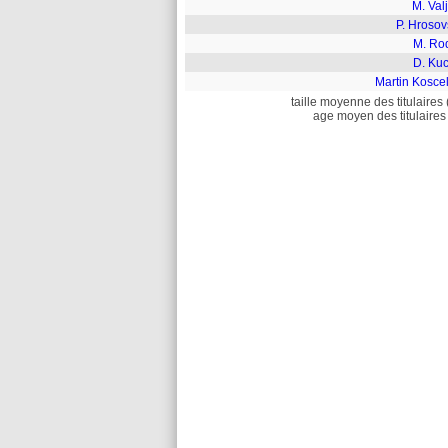
M. Val
P. Hrosov
M. Ro
D. Kuc
Martin Kosce
taille moyenne des titulaires 
age moyen des titulaires 