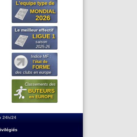
L'equipe type de
MONDIAL
2026
Le meilleur effectif
LIGUE 1
saison
2025-26
Indice MF :
l'état de
FORME
des clubs en europe
Classements des
BUTEURS
en EUROPE
o 24h/24
ivilégiés