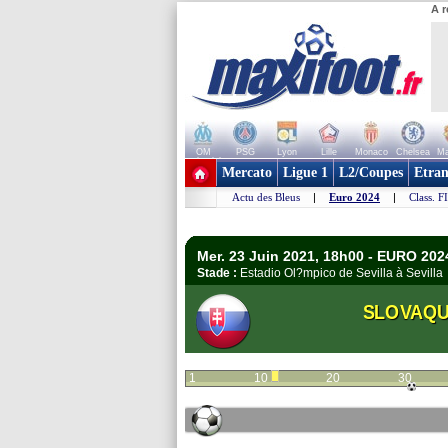
A r
OM
PSG
Lyon
Lille
Monaco
Chelsea
Ma
+ de clubs
Mercato
Ligue 1
L2/Coupes
Etran
Actu des Bleus
|
Euro 2024
|
Class. F
Mer. 23 Juin 2021, 18h00 - EURO 202
Stade :
Estadio Ol?mpico de Sevilla à Sevill
SLOVAQU
1
10
20
30