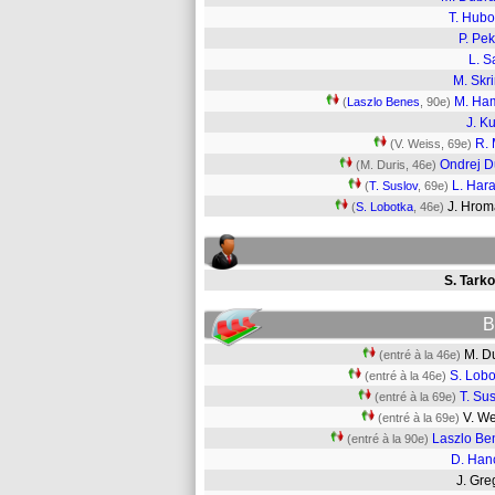
T. Hub
P. Pek
L. S
M. Skri
M. Ha
(
Laszlo Benes
, 90e)
J. K
R.
(V. Weiss, 69e)
Ondrej 
(M. Duris, 46e)
L. Hara
(
T. Suslov
, 69e)
J. Hro
(
S. Lobotka
, 46e)
S. Tarko
B
M. D
(entré à la 46e)
S. Lobo
(entré à la 46e)
T. Su
(entré à la 69e)
V. W
(entré à la 69e)
Laszlo Be
(entré à la 90e)
D. Han
J. Gr