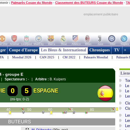
etenir :
Palmarès Coupe du Monde
-
Classement des BUTEURS Coupe du Monde
-
TA
emplacement publicitaire
n Utd
Arsenal
Liverpool
ManCity
Barca
Real
Atletico
Milan
Juve
Inter
Naples
ger
Coupe d'Europe
Les Bleus & International
Chroniques
TV
+
IFA
|
Mondial 2026
|
CAN 2025
|
CM 2022
|
Palmarès Mondial
|
Palmarès 
Lien
4 - groupe E
a |
Spectateurs :
- |
Arbitre :
B. Kuipers
To
Le
0
5
IE
ESPAGNE
Le
Le
(mi-tps: 0-2)
Cl
Cl
40
50
60
70
80
90
Le
Le
BUTEURS
Le