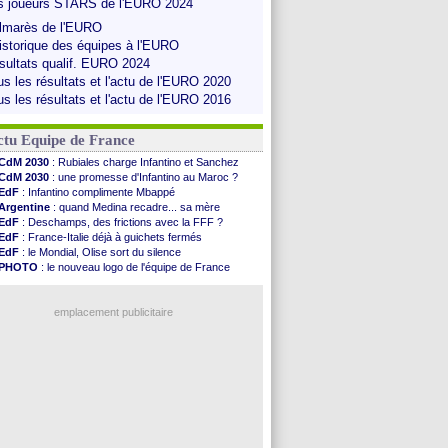
s joueurs STARS de l'EURO 2024
lmarès de l'EURO
historique des équipes à l'EURO
sultats qualif. EURO 2024
us les résultats et l'actu de l'EURO 2020
us les résultats et l'actu de l'EURO 2016
ctu Equipe de France
CdM 2030
: Rubiales charge Infantino et Sanchez
CdM 2030
: une promesse d'Infantino au Maroc ?
EdF
: Infantino complimente Mbappé
Argentine
: quand Medina recadre... sa mère
EdF
: Deschamps, des frictions avec la FFF ?
EdF
: France-Italie déjà à guichets fermés
EdF
: le Mondial, Olise sort du silence
PHOTO
: le nouveau logo de l'équipe de France
EdF
: Trezeguet valide le choix Zidane
EdF
: Zidane et l'argent, les mots de Diallo
EdF
: Zidane pense déjà à un retour de Mendy
emplacement publicitaire
EdF
: le message de Mbappé à Zidane
EdF
: les mots de Genesio pour Zidane
VIDEO
: Zidane a rencontré les supporters
EdF
: Zidane soutient Christophe Gleizes
Voir toutes les brèves