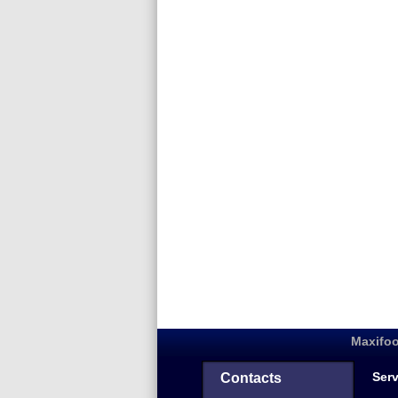
Maxifoo
Serv
Contacts