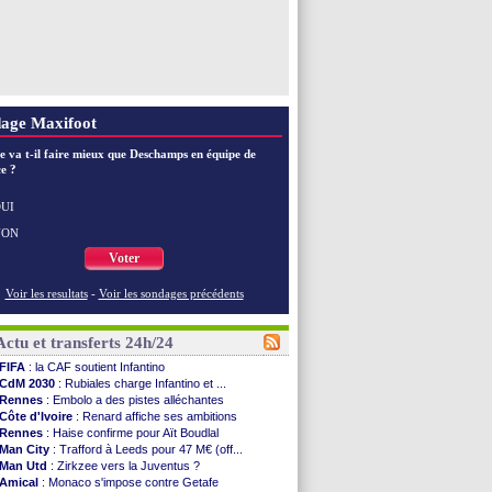
age Maxifoot
e va t-il faire mieux que Deschamps en équipe de
e ?
UI
NON
Voter
Voir les resultats
-
Voir les sondages précédents
Actu et transferts 24h/24
FIFA
: la CAF soutient Infantino
CdM 2030
: Rubiales charge Infantino et ...
Rennes
: Embolo a des pistes alléchantes
Côte d'Ivoire
: Renard affiche ses ambitions
Rennes
: Haise confirme pour Aït Boudlal
Man City
: Trafford à Leeds pour 47 M€ (off...
Man Utd
: Zirkzee vers la Juventus ?
Amical
: Monaco s'impose contre Getafe