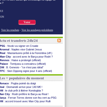
e ?
UI
NON
Voter
Voir les resultats
-
Voir les sondages précédents
Actu et transferts 24h/24
PSG
: Nsoki va signer en Croatie
Arsenal
: Naples vise Gabriel Jesus
Real
: Mastantuono prêté à la Fiorentina (off.)
Man City
: accord avec le Barça pour Rodri ?
Rennes
: Haise a prolongé (officiel)
Palace
: Tomiyasu a convaincu (officiel)
OM
: B. Genesio - "ce n'est pas idéal"
TFC
: Sion Oppong signe pour 4 ans (officiel)
PSG
: Liverpool va proposer 115 M€ pour ...
Les + populaires du moment
Norvège
: la démission d'Infantino réclamée
PSG
: Mbaye, deux pistes se détachent
Monaco
: Pogba pointé du doigt
Monaco
: Filipe Luis veut remplacer Akliouche
Real
: Diomandé arrive pour 140 M€ !
Grenade
: Luca Zidane va changer de club
OM
: le club prêt à libérer Kondogbia ?
Juve
: Zhegrova très clair sur son futur
Man City
: Rodri préfère le Barça au Real !
OM
: Aguerd, le plan B de Naples
Barça
: Ferran Torres donne son feu vert au PSG
Arsenal
: Guimarães a signé son contrat
OM
: accord trouvé avec Man City pour Rulli
Nantes
: direction Chypre pour Duverne
PSG
: l'étonnante rumeur Gusto
Monaco
: le remplaçant d'Akliouche en ...