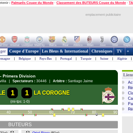
etenir :
Palmarès Coupe du Monde
-
Classement des BUTEURS Coupe du Monde
-
TA
emplacement publicitaire
n Utd
Arsenal
Liverpool
ManCity
Barca
Real
Atletico
Milan
Juve
Inter
Naples
ger
Coupe d'Europe
Les Bleus & International
Chroniques
TV
+
lemagne
|
Belgique
|
Pays-Bas
|
Portugal
|
Turquie
|
Suisse
|
Algérie
|
Lien
- Primera Division
villa |
Spectateurs :
30446 |
Arbitre :
Santiago Jaime
Ac
Ré
1
1
LE
LA COROGNE
Cl
Cal
(mi-tps: 1-0)
Pa
Ré
40
50
60
70
80
90
BUTEURS