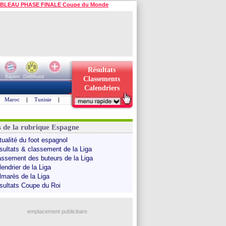
BLEAU PHASE FINALE Coupe du Monde
Résultats
Bayern
Dortmund
Classements
Calendriers
Maroc
|
Tunisie
|
s de la rubrique Espagne
tualité du foot espagnol
sultats & classement de la Liga
assement des buteurs de la Liga
endrier de la Liga
lmarès de la Liga
sultats Coupe du Roi
emplacement publicitaire