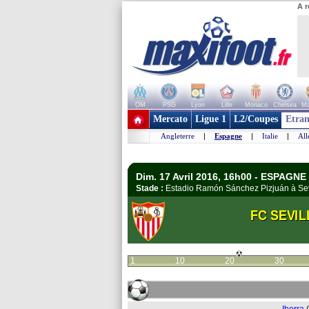
A r
OM
PSG
Lyon
Lille
Monaco
Chelsea
Ma
+ de clubs
Mercato
Ligue 1
L2/Coupes
Etran
Angleterre
|
Espagne
|
Italie
|
Al
Dim. 17 Avril 2016, 16h00 - ESPAGNE 
Stade :
Estadio Ramón Sánchez Pizjuán à Se
FC SEVIL
1
10
20
30