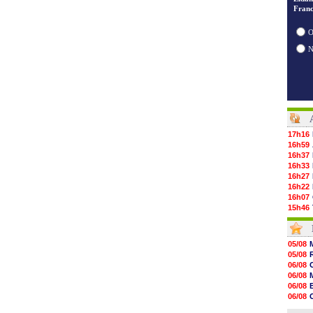
Franc
O
17h16
16h59
16h37
16h33
16h27
16h22
16h07
15h46
15h41
15h20
14h55
05/08
14h38
05/08
14h19
06/08
13h56
06/08
13h35
06/08
13h12
06/08
12h48
06/08
12h25