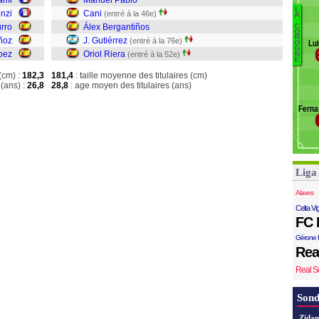
ami
Manuel Pablo
J
L
onzi
Cani
(entré à la 46e)
A
I
rro
Álex Bergantiños
C
P
O
R
ñoz
J. Gutiérrez
(entré à la 76e)
Lui
O
La
G
ópez
Oriol Riera
(entré à la 52e)
N
M
E
Ca
(cm) :
182,3
181,4
: taille moyenne des titulaires (cm)
(ans) :
26,8
28,8
: age moyen des titulaires (ans)
G
Ferna
Ri
Liga
Alaves
Celta Vi
FC 
Gérone 
Rea
Real S
Sond
Zidan