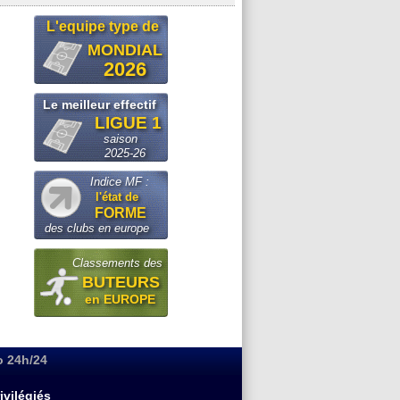
L'equipe type de
MONDIAL
2026
Le meilleur effectif
LIGUE 1
saison
2025-26
Indice MF :
l'état de
FORME
des clubs en europe
Classements des
BUTEURS
en EUROPE
o 24h/24
ivilégiés