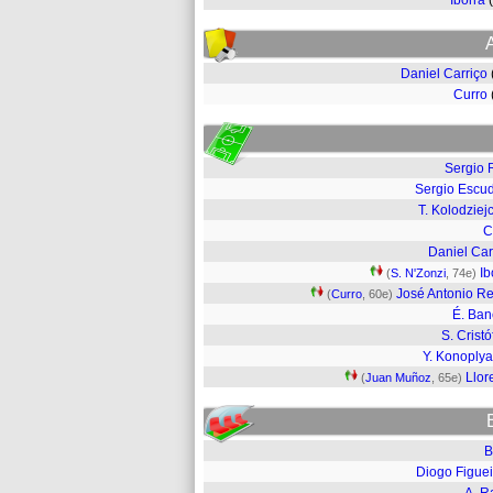
Iborra
Daniel Carriço
Curro
Sergio 
Sergio Escu
T. Kolodziej
C
Daniel Car
Ib
(
S. N'Zonzi
, 74e)
José Antonio R
(
Curro
, 60e)
É. Ba
S. Cristó
Y. Konoply
Llor
(
Juan Muñoz
, 65e)
B
Diogo Figuei