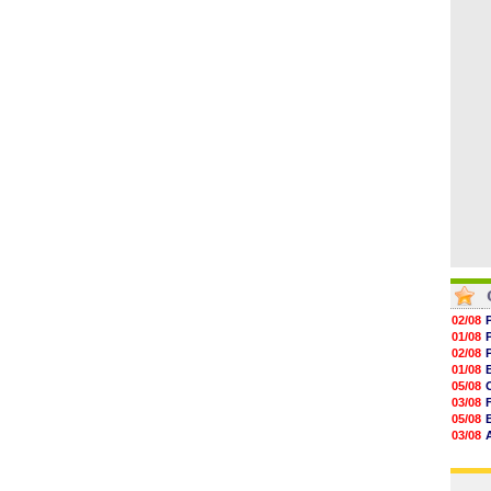
06/08
12h06
11h53
11h31
11h10
10h52
10h33
02/08
01/08
02/08
01/08
05/08
03/08
05/08
03/08
03/08
03/08