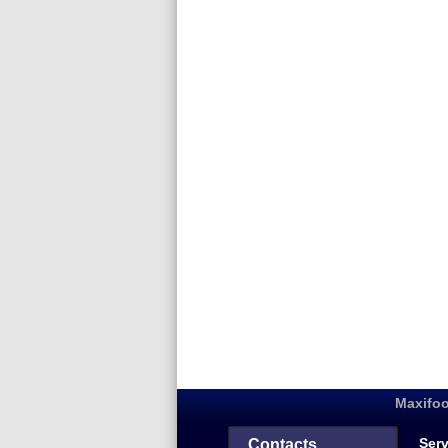
Maxifoo
Serv
Contacts