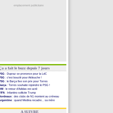
OM
: une offre pour Bulka
Man Utd
: Bayindir signe au Celta (officiel)
emplacement publicitaire
Man City
: Enzo Fernandez pour l'après-Rodri ?
Naples
: l'option Monaco pour Lukaku !
OM
: Lucas Perri a été approché
PSG
: le coach de l'Ajax insiste pour Godts
PSG
: une 2e offre en préparation pour Godts
Voir les brèves précédentes
Ça a fait le buzz depuis 7 jours
PSG
: Dupraz se prononce pour la LdC
PSG
: c'est bouclé pour Akliouche !
PSG
: le Barça fixe son prix pour Torres
Barça
: Torres souhaite rejoindre le PSG !
OM
: le retour d'Adidas est acté
FIFA
: Infantino sollicite Trump
Bordeaux
: des clubs de N1 montent au créneau
Argentine
: quand Medina recadre... sa mère
Real
: le démenti de Leipzig pour Diomandé
OM
: Paixão attire un 2e club anglais
A SUIVRE