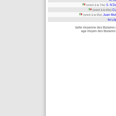
A. R
S. N'Z
(entré à la 74e)
Cu
(entré à la 60e)
Juan Mu
(entré à la 65e)
Ivi L
taille moyenne des titulaires 
age moyen des titulaires 