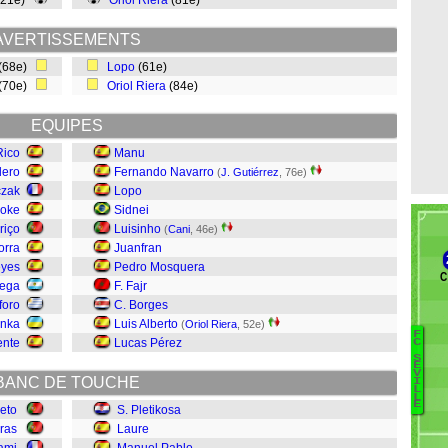
(21e)
Oriol Riera
(81e)
AVERTISSEMENTS
(68e)
Lopo
(61e)
(70e)
Oriol Riera
(84e)
EQUIPES
Rico
Manu
dero
Fernando Navarro
(
J. Gutiérrez
, 76e)
czak
Lopo
oke
Sidnei
riço
Luisinho
(
Cani
, 46e)
orra
Juanfran
eyes
Pedro Mosquera
C
nega
F. Fajr
foro
C. Borges
anka
Luis Alberto
(
Oriol Riera
, 52e)
F
ente
Lucas Pérez
C
S
Be
E
V
BANC DE TOUCHE
I
D
L
L
Ra
E
eto
S. Pletikosa
N'
ras
Laure
Cu