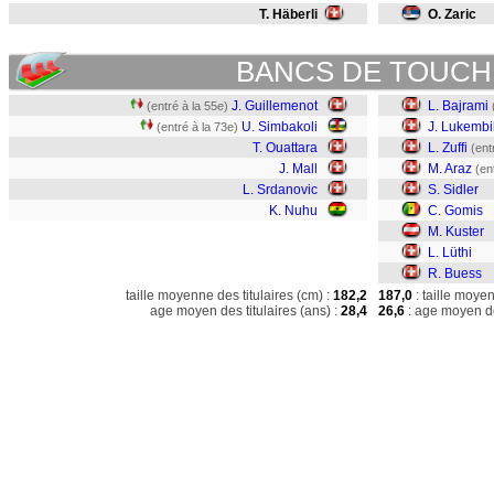
T. Häberli
O. Zaric
BANCS DE TOUCH
J. Guillemenot
L. Bajrami
(entré à la 55e)
U. Simbakoli
J. Lukembi
(entré à la 73e)
T. Ouattara
L. Zuffi
(ent
J. Mall
M. Araz
(en
L. Srdanovic
S. Sidler
K. Nuhu
C. Gomis
M. Kuster
L. Lüthi
R. Buess
taille moyenne des titulaires (cm) :
182,2
187,0
: taille moye
age moyen des titulaires (ans) :
28,4
26,6
: age moyen de