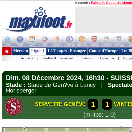
A retenir :
Palmarès Coupe du Mond
OM
PSG
Lyon
Lille
Monaco
Chelsea
Man Utd
Arsenal
Liverpool
ManCity
Ba
+ de clubs
Mercato
Ligue 1
L2/Coupes
Etranger
Coupe d'Europe
Les B
Actualité
|
Résultats & Classement
|
Buteurs
|
Calendrier
|
Equipe
Dim. 08 Décembre 2024, 16h30 - SUISS
Stade :
Stade de Gen?ve à Lancy |
Spectate
Horisberger
1
1
SERVETTE GENÈVE
WINTE
(mi-tps: 1-0)
1
10
20
30
40
50
6