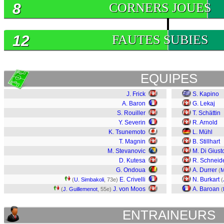
8
CORNERS JOUES
12
FAUTES SUBIES
EQUIPES
J. Frick
S. Kapino
A. Baron
G. Lekaj
S. Rouiller
T. Schättin
Y. Severin
R. Arnold
K. Tsunemoto
L. Mühl
T. Magnin
B. Stillhart
M. Stevanovic
M. Di Giust
D. Kutesa
R. Schneid
G. Ondoua
A. Durrer
(
M
E. Crivelli
N. Burkart
(
U. Simbakoli
, 73e)
(
J. von Moos
A. Baroan
(
J. Guillemenot
, 55e)
(
ENTRAINEURS