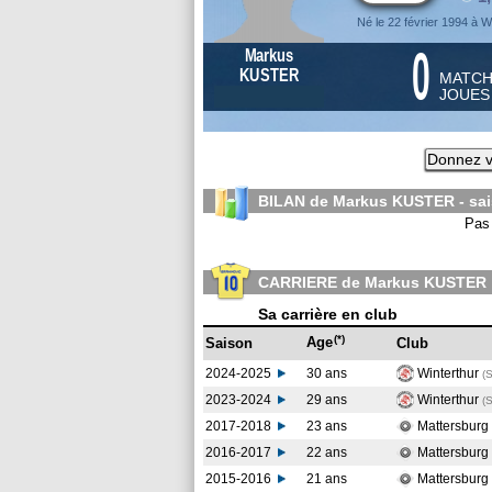
Né le 22 février 1994 à W
0
Markus
KUSTER
MATC
JOUE
Donnez v
BILAN de Markus KUSTER - sa
Pas 
CARRIERE de Markus KUSTER
Sa carrière en club
(*)
Age
Saison
Club
2024-2025
30 ans
Winterthur
(
2023-2024
29 ans
Winterthur
(
2017-2018
23 ans
Mattersburg
2016-2017
22 ans
Mattersburg
2015-2016
21 ans
Mattersburg