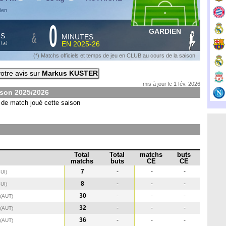
ien
0
GARDIEN
&
HS
MINUTES
S
EN
2025-26
*
(
)
(*) Matchs officiels et temps de jeu en CLUB au cours de la saison
otre avis sur
Markus KUSTER
mis à jour le 1 fév. 2026
ison
2025/2026
de match joué cette saison
Total
Total
matchs
buts
matchs
buts
CE
CE
7
-
-
-
SUI
)
8
-
-
-
SUI
)
30
-
-
-
(AUT
)
32
-
-
-
(AUT
)
36
-
-
-
(AUT
)