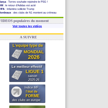
Barça
: Torres souhaite rejoindre le PSG !
OM
: le retour d'Adidas est acté
FIFA
: Infantino sollicite Trump
Bordeaux
: des clubs de N1 montent au créneau
Argentine
: quand Medina recadre... sa mère
Real
: le démenti de Leipzig pour Diomandé
VIDEOS populaires du moment
Voir toutes les vidéos
A SUIVRE
L'equipe type de
MONDIAL
2026
Le meilleur effectif
LIGUE 1
saison
2025-26
Indice MF :
l'état de
FORME
des clubs en europe