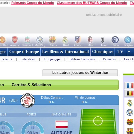
etenir :
Palmarès Coupe du Monde
-
Classement des BUTEURS Coupe du Monde
-
TA
emplacement publicitaire
n Utd
Arsenal
Liverpool
ManCity
Barca
Real
Atletico
Milan
Juve
Inter
Naples
ger
Coupe d'Europe
Les Bleus & International
Chroniques
TV
+
Buteurs
|
Calendrier
|
Equipe type
|
Tableau Transferts
|
Palmarès
|
Les Cl
Les autres joueurs de Winterthur
son
Carrière & Sélections
Début Contrat :
Fin de contrat :
UR
(SUI)
n.c.
n.c.
ILLE
POIDS
NATIONALITE
93%
96%
,94 m
90 kg
AUTRICHE