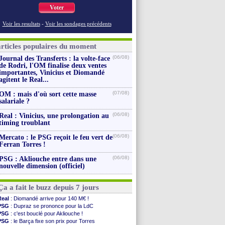
Voter
Voir les resultats
-
Voir les sondages précédents
articles populaires du moment
(06/08)
Journal des Transferts : la volte-face
de Rodri, l'OM finalise deux ventes
importantes, Vinicius et Diomandé
agitent le Real...
(07/08)
OM : mais d'où sort cette masse
salariale ?
(06/08)
Real : Vinicius, une prolongation au
timing troublant
(06/08)
Mercato : le PSG reçoit le feu vert de
Ferran Torres !
(06/08)
PSG : Akliouche entre dans une
nouvelle dimension (officiel)
Ça a fait le buzz depuis 7 jours
Real
: Diomandé arrive pour 140 M€ !
PSG
: Dupraz se prononce pour la LdC
PSG
: c'est bouclé pour Akliouche !
PSG
: le Barça fixe son prix pour Torres