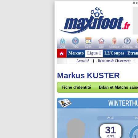
A r
OM
PSG
Lyon
Lille
Monaco
Chelsea
Ma
+ de clubs
Mercato
Ligue 1
L2/Coupes
Etran
Actualité
|
Résultats & Classement
|
Markus KUSTER
Fiche d'identité
Bilan et Matchs sai
WINTERTH
AGE
TA
31
ans
1