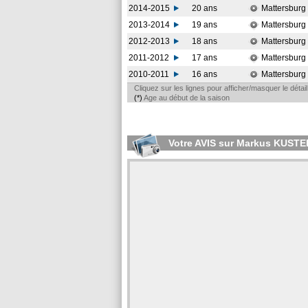
2014-2015
20 ans
Mattersburg
2013-2014
19 ans
Mattersburg
2012-2013
18 ans
Mattersburg
2011-2012
17 ans
Mattersburg
2010-2011
16 ans
Mattersburg
Cliquez sur les lignes pour afficher/masquer le déta
(*)
Age au début de la saison
Votre AVIS sur Markus KUSTE