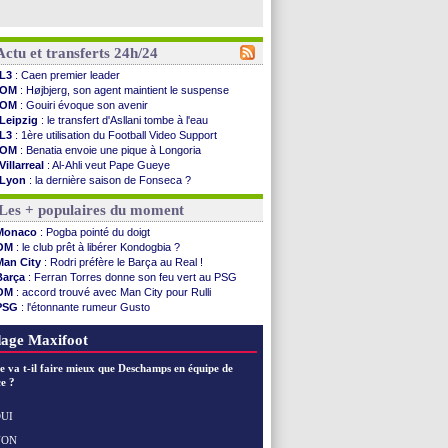
Actu et transferts 24h/24
L3
: Caen premier leader
OM
: Højbjerg, son agent maintient le suspense
OM
: Gouiri évoque son avenir
Leipzig
: le transfert d'Asllani tombe à l'eau
L3
: 1ère utilisation du Football Video Support
OM
: Benatia envoie une pique à Longoria
Villarreal
: Al-Ahli veut Pape Gueye
Lyon
: la dernière saison de Fonseca ?
OM
: un nouveau prétendant pour Højbjerg
Les + populaires du moment
Brest
: un gardien norvégien en approche ?
OM
: McCourt a versé 120 M€ en 2026
Monaco
: Pogba pointé du doigt
PSG
: 4 retours dans le groupe face à Man Utd ...
OM
: le club prêt à libérer Kondogbia ?
Nice
: Kevin Carlos va partir en Italie
Man City
: Rodri préfère le Barça au Real !
L1
: prison avec sursis requis contre un arbitre
Barça
: Ferran Torres donne son feu vert au PSG
Leganés
: c'est signé pour Luca Zidane (off.)
OM
: accord trouvé avec Man City pour Rulli
Atletico
: Ruggeri en route pour Aston Villa
PSG
: l'étonnante rumeur Gusto
Monaco
: Filipe Luis soutient Biereth
OM
: une offre pour Bulka
Lyon
: Mangala prêté à Getafe (officiel)
Ouganda
: Owori battu à mort à Kampala
age Maxifoot
PSG
: Nsoki va signer en Croatie
Arsenal
: Naples vise Gabriel Jesus
e va t-il faire mieux que Deschamps en équipe de
Real
: Mastantuono prêté à la Fiorentina (off.)
e ?
Man City
: accord avec le Barça pour Rodri ?
Rennes
: Haise a prolongé (officiel)
UI
Palace
: Tomiyasu a convaincu (officiel)
NON
Voir les brèves précédentes